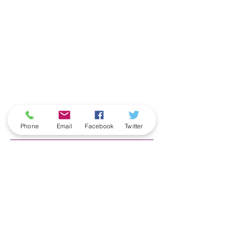
ארכיון
Phone
Email
Facebook
Twitter
June 2026
(5)
5 posts
May 2026
(6)
6 posts
April 2026
(3)
3 posts
March 2026
(2)
2 posts
February 2026
(5)
5 posts
January 2026
(5)
5 posts
December 2025
(6)
6 posts