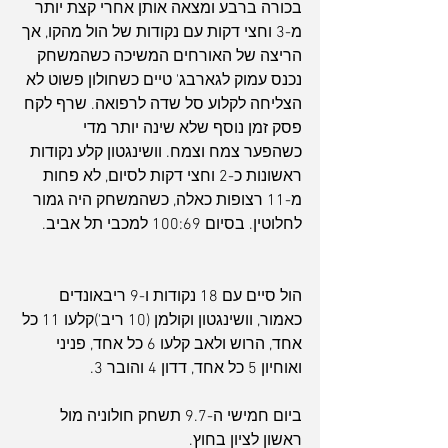
בכורה ברבע ומצאה אותן אחרי קצת יותר 
מ-3 וחצי דקות עם נקודות של הול מהקו, אך 
הריצה של האורחים המשיכה כשהמשחק 
נכנס עמוק לגארבג' טיים כשחולון פשוט לא 
הצליחה לקלוע סל שדה לרפואה. שרף לקח 
פסק זמן נוסף שלא שינה יותר מדי 
כשהפער צמח וצמח. וושינגטון קלע נקודות 
ראשונות כ-2 וחצי דקות לסיום, לא פחות 
מ-11 רצופות כאלה, כשהמשחק היה גמור 
לחלוטין. בסיום 100:69 למכבי תל אביב.
הול סיים עם 18 נקודות ו-9 ריבאונדים 
כאמור, וושינגטון וקולמן (10 ריב')קלעו 11 כל 
אחד, הרוש ולאב קלעו 6 כל אחד, פניני 
ואוחיון 5 כל אחד, דדון 4 והובר 3.
ביום חמישי ה-9.7 תשחק חולוניה מול 
ראשון לציון בחוץ.