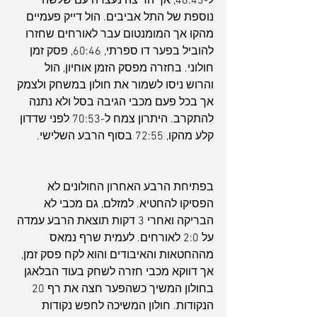
ל-48:43, אך הריצה נעצרה עם שלשה 
נוספת של התל אביבים. הול דייק פעמיים 
מהקו אך המומנטום עבר לאורחים שחזרו 
להוביל בפער דו ספרתי, 60:46, פסק זמן 
חולוני. בחזרה מפסק הזמן אוחיון, הול 
והרוש ניסו לשמור את חולון במשחק ולצמק 
אך בכל פעם מכבי הגיבה בסל ולא נתנה 
להתקרב. היתרון צמח ל-70:53 לפני שדדון 
קלע מהקו, 72:55 בסוף הרבע השלישי.
בפתיחת הרבע האחרון החולונים לא 
הפסיקו להחטיא. למזלם, גם מכבי לא 
הבריקה ואחרי 3 דקות תוצאת הרבע עמדה 
על 2:0 לאורחים. לעמית שרף נמאס 
מההחטאות והאיבודים והוא לקח פסק זמן, 
אך דווקא מכבי חזרה לשחק בעוד הבלאגן 
בחולון המשיך כשהפער חצה את רף 20 
הנקודות. חולון המשיכה לחפש נקודות 