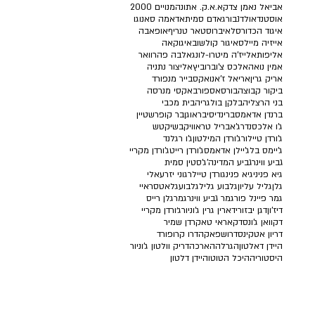
אביאל נאמן צדק
א.א.ק. אתונה
2000 מנויים
אוסטנד
אולדנבורג
אדם סמית
אדאמה סאנוגו
איגוד הכדורסל
איברוסטאר טנריף
אופאבה
אייזיה מיילס
איגור קולשוב
איגוקאה
אליפות
אלייז'ה מיטרו-לונג
אלבה פהרוואר
אמין נואה
אלכס צ'וברוביץ
אליצור נתניה
אריק גרין
אריאל ז'אנו
אקסבייר מנפורד
ביקור קבוצה
בורסאספור
באקסי מנרסה
בני הרצליה
בלקן בולגריה
בית מכבי
ברנדן אדאמס
ברינדיסי
בראוגן
בר קופרשטיין
ג'ו אלכסנדר
ג'אבריל טראוויק
בשיקטש
ג'ורדן טיילור
ג'ורדן המילטון
ג'ו רגלנד
ג'יימס בל
ג'יילן אדאמס
ג'ורדן רייט
ג'ורדן מקריי
גביע ווינר
גביע המדינה
ג'סטין סמית'
גיא פניני
גיא פנינ
גורדן טיילר
גוני יזרעאלי
גלן
גליל עליון
גלבוע גליל
גלבוע
גלאטסראיי
גמר פיינל פור
גמר גביע ווינר
גמר
גלן רייס
דיז'ון
דגן יבזורי
דארין גרין ג'וניור
ג׳ורדן מקריי
דקוואן ג'ונס
דקאראי טאקר
דן שמיר
דריון אטקינס
דרושפאקה
דרו קרופורד
היידן דאלטון
הגרלה
הארכה
דריק וולטון ג'וניור
היסטוריה
היכל הטוטו
היידן דלטון