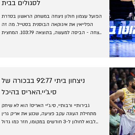
לסגולים בבית
הפועל עצמון חולון ניצחה במשחק הראשון בסדרת
הפלייאין את איגוקאה הבוסנית בסטייל. מה זה
ניצחה - הביסה למעשה, בתוצאה 103:79. המחצית
הראשונה...
ניצחון ביתי 92:77 בבכורה של
סי.ג'יי.האריס בהיכל
גבירותיי ורבותיי, סי.ג'יי האריס! הוא לא שיחק
מתחילת העונה עקב פציעה, שכנע את אריק גרין
לבוא לחולון ל-3 חודשים במקומו, חזר כמו גדול
בדיוק...