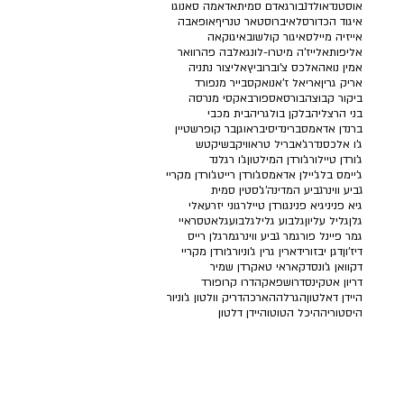
אוסטנד
אולדנבורג
אדם סמית
אדאמה סאנוגו
איגוד הכדורסל
איברוסטאר טנריף
אופאבה
אייזיה מיילס
איגור קולשוב
איגוקאה
אליפות
אלייז'ה מיטרו-לונג
אלבה פהרוואר
אמין נואה
אלכס צ'וברוביץ
אליצור נתניה
אריק גרין
אריאל ז'אנו
אקסבייר מנפורד
ביקור קבוצה
בורסאספור
באקסי מנרסה
בני הרצליה
בלקן בולגריה
בית מכבי
ברנדן אדאמס
ברינדיסי
בראוגן
בר קופרשטיין
ג'ו אלכסנדר
ג'אבריל טראוויק
בשיקטש
ג'ורדן טיילור
ג'ורדן המילטון
ג'ו רגלנד
ג'יימס בל
ג'יילן אדאמס
ג'ורדן רייט
ג'ורדן מקריי
גביע ווינר
גביע המדינה
ג'סטין סמית'
גיא פניני
גיא פנינ
גורדן טיילר
גוני יזרעאלי
גלן
גליל עליון
גלבוע גליל
גלבוע
גלאטסראיי
גמר פיינל פור
גמר גביע ווינר
גמר
גלן רייס
דיז'ון
דגן יבזורי
דארין גרין ג'וניור
ג׳ורדן מקריי
דקוואן ג'ונס
דקאראי טאקר
דן שמיר
דריון אטקינס
דרושפאקה
דרו קרופורד
היידן דאלטון
הגרלה
הארכה
דריק וולטון ג'וניור
היסטוריה
היכל הטוטו
היידן דלטון