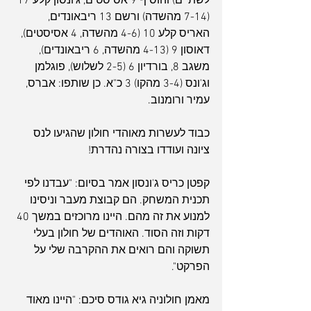
לשתיים) והוסיף 9 אסיסטים, ג'ונסון קלע 17 
(7-14 מהשדה) ורשם 13 ריבאונדים, 
האריס קלע 10 (4-6 מהשדה, 4 אסיסטים), 
דאוסון 9 (4-13 מהשדה, 6 ריבאונדים), 
משגב 8, בורדיון 6 (2-5 לשלוש), פוגלמן 
וג'ונס (3-4 מהקו) 3 כ"א. כן שותפו: אברס, 
עמיר ורומנוב.
כבוד לעשרות מאוהדי חולון שהגיעו לנס 
ציונה ועודדו בצורה נהדרת!
קפטן כריס ג'ונסון אמר בסיום: "עבדנו לפי 
תכנית המשחק. הם קבוצת מעבר וניסינו 
למנוע את זה מהם. היינו מרוכזים במשך 40 
דקות וזה הסוד. האוהדים של חולון בעלי 
תשוקה והם רואים את ההקרבה שלי על 
הפרקט".
מאמן חולוניה גיא גודס סיכם: "היינו מאוד 