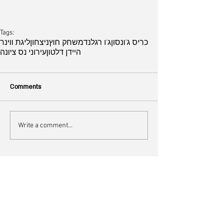
Tags:
כריס ג'ונסון
ג'ו רגלנד
משחק חוץ
ניצחון
ליגת ווינר
היידן דלטון
עירוני נס ציונה
Comments
Write a comment...