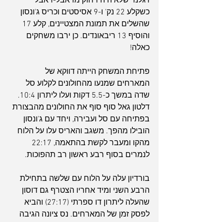
רגלנד שלא היה רחוק מדאבל-דאבל 
כשקלע 22 נק' ו-9 אסיסטים וכריס ג'ונסון 
שהשלים את תמונת המצטיינים, קלע 17 
והוסיף 13 ריבאונדים. כן ירבו משחקים 
כאלה!
פתיחת המשחק הייתה דווקא של 
המארחים שמנעו מהחולונים לקלוע סל 
שדה במשך כ-5.5 דקות ועלו ליתרון 10:4. 
דלטון גאל סוף סוף את החולונים מהבצורת 
בפתיחה עם סל ועבירה, ויחד עם ג'ונסון 
הובילו מהפך. משגב והאריס עלו על הלוח 
מהקו ומעבר לקשת בהתאמה, 22:17 
לנמרים בסוף רבע ראשון רב תהפוכות.
בורדיון עלה על הלוח עם שלשה בתחילת 
הרבע השני ומיד אחריו הצטרף גם דוסון 
שהעלה ליתרון דו ספרתי (27:17) והביא 
לפסק זמן של המארחים. נס ציונה הגיבה 