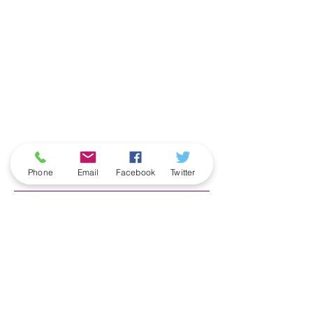
ארכיון
Phone
Email
Facebook
Twitter
June 2026
(5)
5 posts
May 2026
(6)
6 posts
April 2026
(3)
3 posts
March 2026
(2)
2 posts
February 2026
(5)
5 posts
January 2026
(5)
5 posts
December 2025
(6)
6 posts