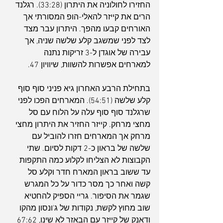
החזירו לחולוניה את היתרון (33:28). רגלנד 
הרים את קייזר להאלי-הופ המסורתי אך 
האורחים קבעו מהפך. היתרון עבר מצד 
לצד לפני שמשגב קלע שלשה שניה, אך 
עבירה של אוגדן ל-3 זריקות נתנה 
למארחים אפשרות להשוות, שיוויון 47.
בתחילת הרבע האחרון גיא פניני סוף סוף 
קלע שלשה (54:51). המארחים הפכו לפני 
שרגלנד סוף סוף עלה על הלוח עם סל 
מחצי מרחק. קייזר החזיר את היתרון מחצי 
מרחק אך המארחים חזרו להוביל עם 
שלשה של בראון כ-2 דקות לסיום. שתי 
הקבוצות לא הצליחו לקלוע כמה התקפות 
עד ששוב בראון המארח חדר וקלע סל 
קשה ואחר כך מסר כדור על כל המגרש 
שגמר את הסיפור. גריי הספיק להחטיא 
שוב מחוץ לקשת, נקודות של ג'ונסון מהקו 
ודאנק של קייזר עם הבאזר לא שינו, 67:62 