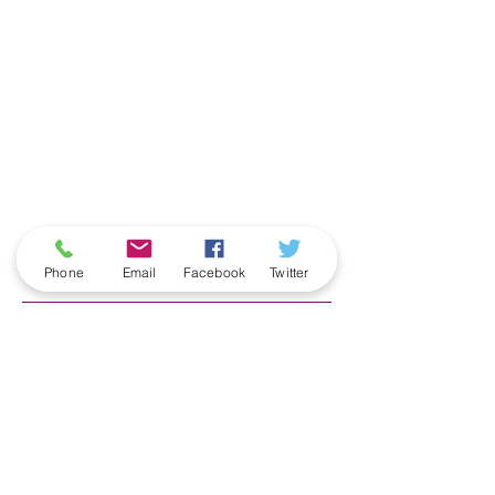
ארכיון
Phone
Email
Facebook
Twitter
June 2026
(5)
5 posts
May 2026
(6)
6 posts
April 2026
(3)
3 posts
March 2026
(2)
2 posts
February 2026
(5)
5 posts
January 2026
(5)
5 posts
December 2025
(6)
6 posts