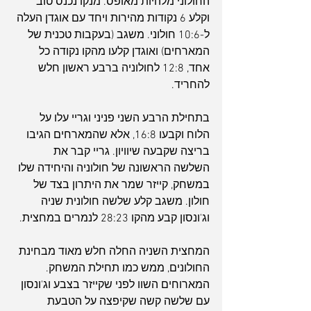
החולוני מלהיות מאופס. מנקו נכנס טוב 
וקלע 6 נקודות מהירות ויחד עם אוגדן העלה 
ל-10:6 חולוני. משגב (בעקבות טכנית של 
המארחים) ואוגדן קלעו מהקו נקודה כל 
אחד, 12:8 לחולוניה ברבע ראשון חלש 
להחריד.
בתחילת הרבע השני פניני וגריי עלו על 
הלוח וקבעו 16:8, אלא שהמארחים הגיבו 
בריצה שקבעה שיוויון. גריי קבר את 
השלשה הראשונה של חולוניה והיחידה שלו 
במשחק, קייזר שמר את היתרון בצד של 
חולון. משגב קלע שלשה חולונית שניה 
וג'ונסון קבע מהקו 28:23 לנמרים במחצית.
המחצית השניה החלה חלש מאוד מבחינת 
החולונים, ממש כמו תחילת המשחק. 
המארוחים השוו לפני שקייזר בצבע וג'ונסון 
עם שלשה קשה שקיפצה על הטבעת 