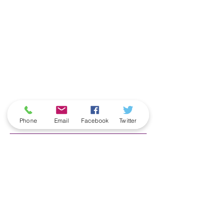
ארכיון
Phone
Email
Facebook
Twitter
June 2026
(5)
5 posts
May 2026
(6)
6 posts
April 2026
(3)
3 posts
March 2026
(2)
2 posts
February 2026
(5)
5 posts
January 2026
(5)
5 posts
December 2025
(6)
6 posts