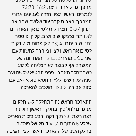
שיוויון, ואז שלשה של מני האריס השלימה 
מהפך גדול אחרי ריצת 16:2, 73:70 
לנמרים. ראשון לציון חזרה לעניינים אחרי 
המהפך, האריס קבר עוד שלשה שהביאה 
יתרון 4 כ-3 וחצי דקות לסיום אך האורחים 
לא ויתרו וצימקו שוב ושוב. קליין ופוסטר 
נתנו שוב יתרון 4 (82:78) פחות מ-2 דקות 
לסיום אך ראשון לציון מיהרה להשוות עם 
שני סלים מהירים. בדקה האחרונה של 
המשחק אף קבוצה לא הצליחה לקלוע 
כשהמהלך האחרון פניני החטיא שלשה ועם 
שניה על השעון קליין החטיא פולואו-אפ עם 
ספק עבירה, 82:82, הולכים להארכה.
ההארכה הראשונה התחלקה ל-2 חלקים 
מנוגדים לחלוטין: בחלק הראשון חולוניה 
רצה ריצת 7:0 תוך דקה ורבע בזכות האריס 
שקלע 5 מתוך ה-7, ועוד סל של פוסטר. 
בחלק השני של ההארכה ראשון לציון הגיבה 