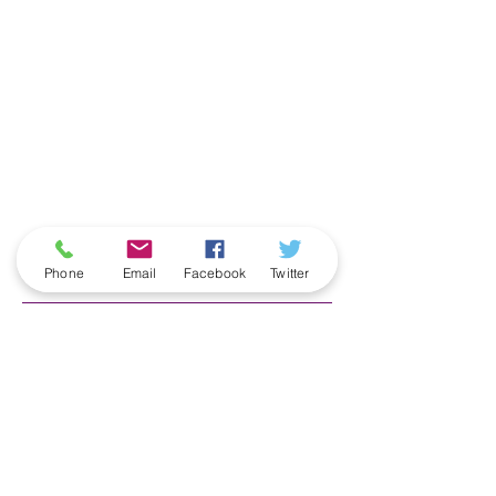
ארכיון
Phone
Email
Facebook
Twitter
June 2026
(5)
5 posts
May 2026
(6)
6 posts
April 2026
(3)
3 posts
March 2026
(2)
2 posts
February 2026
(5)
5 posts
January 2026
(5)
5 posts
December 2025
(6)
6 posts