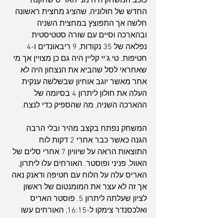
כוכב המשחק היה מני האריס שחקנה 
החדש של חולוניה, שהציג מחצית ראשונה 
חלשה אך התפוצץ במחצית השניה 
ובהארכה וסיים עם שורה סטטיסטית 
נפלאה של 35 נקודות, 9 ריבאונדים ו-4 
חטיפות. טי.ג'יי קליין היה גם כן מצויין אך מי 
שאחראי לסל שהביא את הנצחון היה לא 
אחר מאשר יוגב אוחיון שבשלשה ענקית 
העלה את חולון ליתרון 4 בסיומה של 
ההארכה השניה, מה שהספיק כדי לנצח.
המשחק נפתח בקצב מהיר ובלי הרבה 
הגנה כאשר כבר אחרי 2 דקות לוח 
התוצאות הראה על שיוויון 7 אחרי סלים של 
האוול, פניני ופוסטר. האורחים עלו ליתרון, 
האריס עלה על הלוח עם חטיפה ודאנק נאה 
אך זה לא עצר את המומנטום של ראשון 
לציון שעלתה ליתרון 5. פוסטר האריס 
ואלכסנדר צימקו ל-16:15, האורחים עשו 