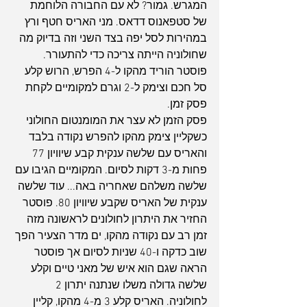
המגרש. גמור? לא עם החבורה הלוחמת 
של סטפאנוס דדאס. מני האריס חטף ורץ 
במהירות לסל יפה בצד השני וזה בדיוק מה 
שחולוניה הייתה צריכה כדי להתעורר. 
פוסטר הוריד מהקו ל-4 הפרש, הרוש קלע 
סל חכם וצימק ל-2 וגרם למקומיים לקחת 
פסק זמן. 
פסק הזמן לא עצר את המומנטום החולוני 
כשקליין צימק מהקו להפרש נקודה בלבד 
והאריס עם שלשה ענקית קבע שיוויון 77 
פחות מ-3 דקות לסיום. המקומיים הגיבו עם 
שלשה משלהם שאחריה באה... עוד שלשה 
ענקית של האריס שקבע שיוויון 80. פוסטר 
החזיר את היתרון לחולונים לראשונה מזה 
זמן רב עם נקודה מהקו, ים מדר הצעיר הפך 
שוב כדקה ו-40 שניות לסיום אך פוסטר 
הראה שגם הוא איש של מאני טיים וקלע 
שלשה גדולה משלו שנתנה יתרון 2 
לחולוניה. האריס קלע 3 מ-4 מהקו, קליין 