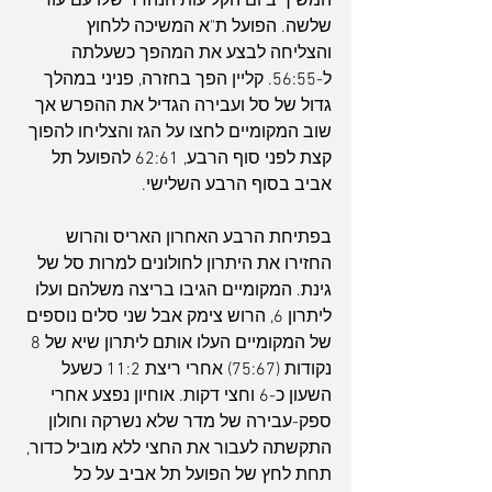
המשיך ביום הקליעות הנהדר שלו עם עוד 
שלשה. הפועל ת"א המשיכה ללחוץ 
והצליחה לבצע את המהפך כשעלתה 
ל-56:55. קליין הפך בחזרה, פניני במהלך 
גדול של סל ועבירה הגדיל את ההפרש אך 
שוב המקומיים לחצו על הגז והצליחו להפוך 
קצת לפני סוף הרבע, 62:61 להפועל תל 
אביב בסוף הרבע השלישי.
בפתיחת הרבע האחרון האריס והרוש 
החזירו את היתרון לחולונים למרות סל של 
גינת. המקומיים הגיבו בריצה משלהם ועלו 
ליתרון 6, הרוש צימק אבל שני סלים נוספים 
של המקומיים העלו אותם ליתרון שיא של 8 
נקודות (75:67) אחרי ריצת 11:2 כשעל 
השעון כ-6 וחצי דקות. אוחיון נפצע אחרי 
ספק-עבירה של מדר שלא נשרקה וחולון 
התקשתה לעבור את החצי ללא מוביל כדור, 
תחת לחץ של הפועל תל אביב על כל 