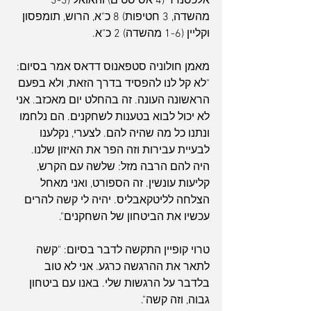
אלכסנדר (4 אסיסטים) והאואל (3-3 
מהשדה, 3 חטיפות) 8 כ"א, הרוש, תומפסון 
וקליין (1-6 מהשדה) 2 כ"א.
מאמן חולוניה סטפאנוס דדאס אמר בסיום: 
"לא קל לנו להפסיד בדרך הזאת, ולא בפעם 
הראשונה העונה. זה בהחלט יום מאכזב. אני 
לא יכול לבוא בטענות לשחקנים. הם נלחמו 
ונתנו כל מה שהיה להם. לצערי, נקלענו 
לבעיית עבירות וזה הפר את האיזון שלנו. 
היה להם הרבה מזל: שלשה עם הקרש, 
קליעות עונשין. זה הספורט, ואני מאחל 
הצלחה לליטקאבליס. יהיה לי קשה להרים 
עכשיו את הביטחון של השחקנים".
טרוי קופיין התקשה לדבר בסיום: "קשה 
לתאר את ההרגשה כרגע. אני לא טוב 
בלדבר על הרגשות שלי. באנו עם ביטחון 
גבוה, וזה קשה".