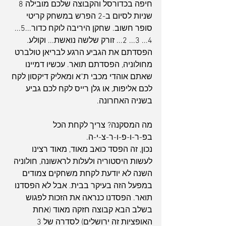
חיפה בכדורסל והקבוצה שלכם מובילה 8 
שניות לסיום ב-2 הפרש במשחק קריטי 
סופר חשוב. שחקן היריבה לוקח כדור...5... 
4... 3... 2... זורק שלשה נואשת... וקולע. 
הפסדתם את הגביע הרגע לבריאן טולברט 
מחולוניה, הפסדתם תואר. עכשיו דמיינו 
שאתם אוהדי מכבי ת"א ומאליק דיקסון לקח 
לכם אליפות, או גלן רייס לקח לכם גביע 
בשניה האחרונה.
מה המסקנה? צריך לקחת הכל 
בפ-ר-ו-פ-ו-ר-צ-י-ה.
נכון, זה הפסד כואב מאוד, מאוד רצינו 
לעשות היסטוריה ולעלות לראשונה, חולוניה 
השנה לא יודעת לקחת משחקים צמודים 
במפעל הזה בעיקר בבית. אבל לא הפסדנו 
תואר. הפסדנו כנראה את הזכות לפגוש 
בשלב הבא קבוצה חזקה מאוד (אחת 
האופציות זה ירושלים) לסדרה של 3 