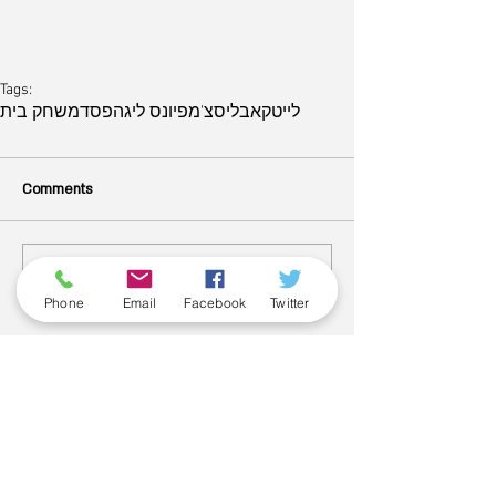
Tags:
לייטקאבליס
צ'מפיונס ליג
הפסד
משחק בית
Comments
ארכיון
Write a comment...
Phone
Email
Facebook
Twitter
June 2026
(5)
5 posts
May 2026
(6)
6 posts
April 2026
(3)
3 posts
March 2026
(2)
2 posts
February 2026
(5)
5 posts