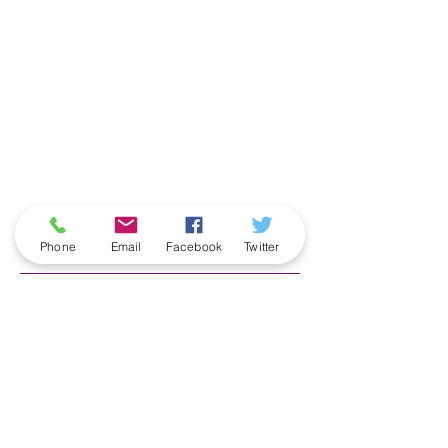
ארכיון
Phone
Email
Facebook
Twitter
June 2026
(5)
5 posts
May 2026
(6)
6 posts
April 2026
(3)
3 posts
March 2026
(2)
2 posts
February 2026
(5)
5 posts
January 2026
(5)
5 posts
December 2025
(6)
6 posts