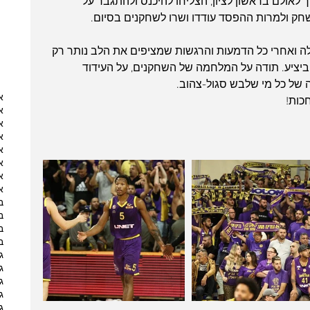
 לא דרך לאולם בראשון לציון, הצליחו להיכנס ולהתגבר על 
חק ולמרות ההפסד עודדו ושרו לשחקנים בסיום. 
לה ואחרי כל הדמעות והרגשות שמציפים את הלב נותר רק 
ביציע. תודה על המלחמה של השחקנים, על העידוד 
 של כל מי שלבש סגול-צהוב.
א
כות!
א
א
א
א
א
א
א
ב
ב
ב
ב
ג
ג
ג
ג
ג