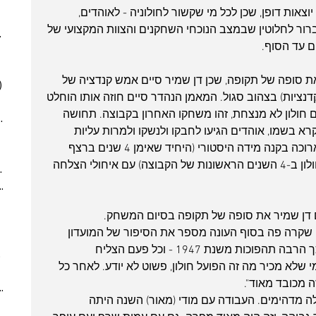
(6)
6 posts
צאות דופן, שכן לכל מי שקשור לחולוניה - לאוהדים, 
(5)
5 posts
רור לחלוטין שבמצב הנוכחי השחקנים והצוות המקצועי של 
025
(6)
6 posts
 posts
 posts
 סופה של תקופה, שכן דן שמיר סיים אמש קנדציה של 
)
5 posts
ם סה"כ בשתי קדנציות) בצהוב סגול. המאמן הנהדר סיים חוזה אותו הוחלט 
(2)
2 posts
חולון לא מנצחת, זהו משחקו האחרון בקבוצה. תחושה 
7)
7 posts
 בשמו, אוהדים הגיעו לחבקו ולנשקו ולמרות עליות 
(7)
7 posts
וירידות, כולם סיכמו קדנציה מוצלחת וארוכה בקנה מידה היסטורי (היחיד שאימן 4 שנים ברצף 
(5)
5 posts
בחולון היה מיכה שמבן מייסד הפועל חולון ב-4 השנים הראשונות של הקבוצה) עם איחולי הצלחה 
2024
(6)
6 posts
ber 2024
(5)
5 posts
 post
ם דן שמיר את סופה של תקופה בסיום המשחק. 
 posts
שקרה פה בסוף העונה מספר את הסיפור של המועדון 
 posts
הזה. הפועל חולון זה מועדון שעבר כל כך הרבה תהפוכות משנת 1947 - וכל פעם הצליח 
10 posts
שלא מכיר מה זה הפועל חולון, פשוט לא יודע. לאחר כל 
(6)
6 posts
 מכובד מאוד".
(9)
9 posts
לה מדהימים. העבודה עם מודי (מאור) השנה היתה 
(6)
6 posts