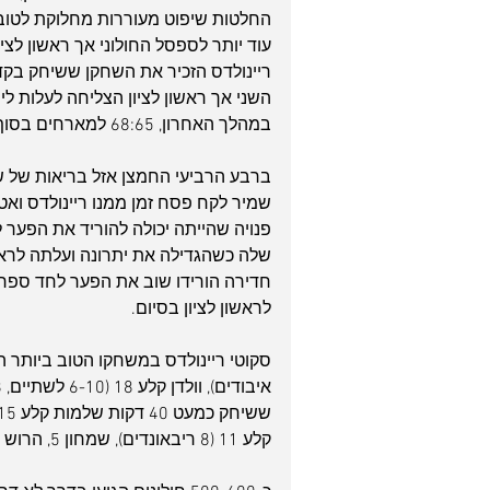
החלטות שיפוט מעוררות מחלוקת לטוב
עוד יותר לספסל החולוני אך ראשון לצי
ריינולדס הזכיר את השחקן ששיחק בקד
במהלך האחרון, 68:65 למארחים בסוף הרבע השלישי.
שלה כשהגדילה את יתרונה ועלתה לראש
לראשון לציון בסיום.
קלע 11 (8 ריבאונדים), שמחון 5, הרוש 4 (1-9 מהשדה, 3 חטיפות), הובר 1. כן שותפו: דדון ופלטין.