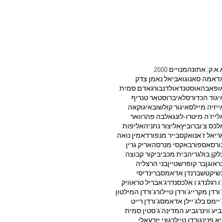
.א.ק. אתונה
2000 מנויים
דאמה סאנוגו
אביאל נאמן צדק
ופאבה
אוסטנד
אולדנבורג
אדם סמית
יגוד הכדורסל
איברוסטאר טנריף
ייזיה מיילס
איגור קולשוב
איגוקאה
לייז'ה מיטרו-לונג
אלבה פהרוואר
לכס צ'וברוביץ
אליצור נתניה
אליפות
ריאל ז'אנו
אקסבייר מנפורד
אמין נואה
ורסאספור
באקסי מנרסה
אריק גרין
לקן בולגריה
בית מכבי
ביקור קבוצה
ראוגן
בר קופרשטיין
בני הרצליה
שיקטש
ברנדן אדאמס
ברינדיסי
'ו רגלנד
ג'ו אלכסנדר
ג'אבריל טראוויק
'ורדן מקריי
ג'ורדן טיילור
ג'ורדן המילטון
'יימס בל
ג'יילן אדאמס
ג'ורדן רייט
ביע ווינר
גביע המדינה
ג'סטין סמית'
יא פנינ
גורדן טיילר
גוני יזרעאלי