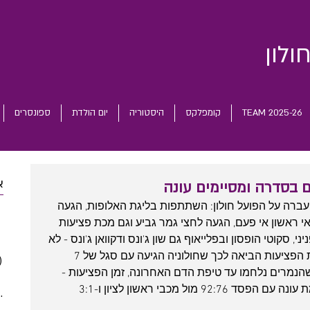
ולון
TEAM 2025-26
קומפלקס
היסטוריה
יום הולדת
ספונסרים
א
 בסדרה ומסיימים עונה
עברה על הפועל חולון: השתתפות בליגת האלופות, הגעה 
 posts
י ראשון אי פעם, הגעה לחצי גמר גביע וגם מכת פציעות 
 posts
ניני, סקוטי הופסון ובפלייאוף גם שון ג'ונס ודקוואן ג'ונס - לא 
 posts
כולל פציעות קטנות פה ושם. אמש מכת הפציעות הביאה לכך שחולוניה הגיעה עם סגל של 7 
)
2 posts
הנמרים נלחמו עד טיפת הדם האחרונה, זמן הפציעות - 
(5)
5 posts
תרתי משמע - הסתיים, וחולוניה מסיימת עונה עם הפסד 92:76 מול מכבי ראשון לציון ו-3:1 
(5)
5 posts