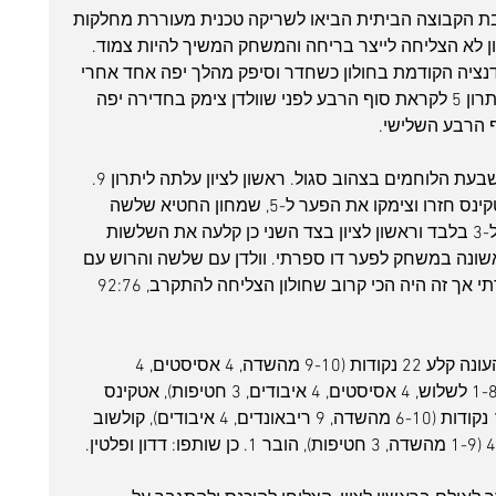
ת הקבוצה הביתית הביאו לשריקה טכנית מעוררת מחלקות 
ון לא הצליחה לייצר בריחה והמשחק המשיך להיות צמוד. 
נציה הקודמת בחולון כשחדר וסיפק מהלך יפה אחד אחרי 
השני אך ראשון לציון הצליחה לעלות ליתרון 5 לקראת סוף הרבע לפני שוולדן צימק בחדירה יפה 
ברבע הרביעי החמצן אזל בריאות של שבעת הלוחמים בצהוב סגול. ראשון לציון עלתה ליתרון 9. 
שמיר לקח פסח זמן ממנו ריינולדס ואטקינס חזרו וצימקו את הפער ל-5, שמחון החטיא שלשה 
פנויה שהייתה יכולה להוריד את הפער ל-3 בלבד וראשון לציון בצד השני כן קלעה את השלשות 
ונה במשחק לפער דו ספרתי. וולדן עם שלשה והרוש עם 
חדירה הורידו שוב את הפער לחד ספרתי אך זה היה הכי קרוב שחולון הצליחה להתקרב, 92:76 
סקוטי ריינולדס במשחקו הטוב ביותר העונה קלע 22 נקודות (9-10 מהשדה, 4 אסיסטים, 4 
איבודים), וולדן קלע 18 (6-10 לשתיים, 1-8 לשלוש, 4 אסיסטים, 4 איבודים, 3 חטיפות), אטקינס 
ששיחק כמעט 40 דקות שלמות קלע 15 נקודות (6-10 מהשדה, 9 ריבאונדים, 4 איבודים), קולשוב 