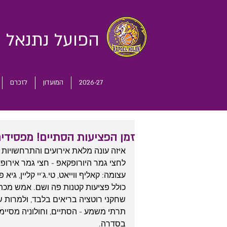
הפועל נתנאל
ח
2026-27
המועדון
לזכרם
זמן הפציעות הסתיים! מפסידים
איזה עונה מלאת אירועים והתרחשויות 
לחצי גמר היורופקאפ - חצי גמר אירופא
עצומה: קאליף ווייאט, טי.ג'יי קליין, גיא פ
שחקני רוטציה בריאים בלבד, ולמרות ש
בסדרה.