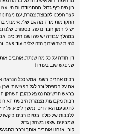
מדהימה. הוא איש כדורסל ברמה מאוד 
רון היה כיף גדול. ההתמודדויות היו ע
קצר הפכנו לקבוצת צמרת, עם ניצחונות 
התקדמות מדהימה גם שלי. אימנתי בהפ
יש לי המון חברים פה. בספורט שלנו וב
במהלך עבודה יש פה ושם חיכוכים, אבל
להיות שהשידוך הזה יצליח עוד פעם, זה
דן, תודה על כל מה שנתת, אוהבים אות
שניפגש שוב בעתיד!
רבים אחרים רשמו אמש ככל הנראה את 
אם על הספסל זכר לגל הפציעות, שכן ר
רבות מקבוצות מצמרת היבשת האירופא
לחגוג עם האוהדים, נמשך ליציע על ידי
ללבבות של כולנו. בסיום רבים ביקשו ל
שמבינים שצפו בשחקן גדול.
קורי, אנחנו אוהבים אותך וכבר מתגעגע