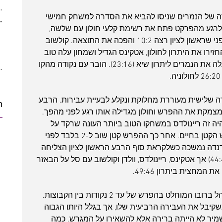
(5)
5 posts
של הנמרים שניסו להביא את הסדרה למשחק חמישי 
ber 2021
(2)
2 posts
לרגע מהפרקט פתח את רשימת קלעי חולון עם שלשה, 
 posts
ריינולדס ו-וולדן העלו את חולון ל-8:4 לפני שראשון לציון רצה 10:2 והפכה את התוצאה. קולשוב 
posts
רו את היתרון לחולון, אטקינס הגדיל ושמחון עלה טוב 
10 posts
מהספסל כשקלע 5 נקודות רצופות והעלה את הנמרים ליתרון שיא (23:16). הובר עם נקודה מהקו 
10 posts
 שלישית מעוררת מחלוקת ונקלע לבעיית עבירות. הרבע 
ת
 מצמקת את ההפרש וחולון מגדילה אותו רגע לפני מהפך. 
 זה ריינולדס במשחקו הטוב ביותר העונה שרקד על 
הפרקט ויחד עם וולדן שמר את ההפרש הקטן בחיים. אחר כך ההפרש קטן שוב ל-2 בלבד לפני 
ב ואטקינס הגדילו שוב ל-6. הנדנדה נמשכה כשלקראת סוף הרבע הראשון לציון הצליחה 
להשלים את המהפך ולעלות ליתרון (44:40) אך אטקינס, ריינולדס, וולדן וקולשוב עם סל על הבאזר 
מחצית ביתרון 49:46.
הרבע השלישי היה צמוד במיוחד והתנהל ברובו המוחלט בהפרש של עד 2 נקודות בין הקבוצות. 
שקיבל את העבירה הרביעית שלו, אך בגלל היותו הגבוה 
שמיר לא הייתה ברירה אלא להשאירו על המגרש. כמה 