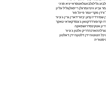
לבוע גליל
גלבוע
גלאטסראיי
גיא פניני
מר גביע ווינר
גמר
גלן רייס
גלן
גליל עליון
׳ורדן מקריי
גמר פיינל פור
ן שמיר
דיז'ון
דגן יבזורי
דארין גרין ג'וניור
רו קרופורד
דקוואן ג'ונס
דקאראי טאקר
ריון אטקינס
דרושפאקה
גרלה
הארכה
דריק וולטון ג'וניור
יכל הטוטו
היידן דלטון
היידן דאלטון
יסטוריה