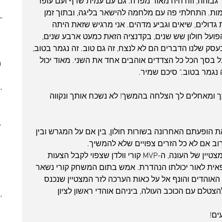
גבוהה, וזה היה מאוד מפרה. גם עם עמית שרף ועם עופר 
(4)
4 posts
צומות. התחלתי פה עם מלחמה להישאר בליגה, ובתוך זמן 
ber 2023
(2)
2 posts
גדולים, שיאים וגביע מדהים. אני מרגיש שזאת היתה 
 post
ועל חולון שש שנים, בקדנציה הזאת כמעט ארבע שנים, 
 posts
עסק שלנו הדברים הם לא לנצח, זה גם טוב. זה נגמר בטוב, 
 posts
 בסך הכל כל הצדדים אוהבים אחד את השני. מאוד יכול 
)
7 posts
 נגמר בטוב." סיכם שמיר.
(5)
5 posts
7)
7 posts
ך ומאחלים לך הצלחה בהמשך! לא נשכח אותך ונקווה 
(7)
7 posts
(3)
3 posts
022
(7)
7 posts
הופעתם האחרונה בשורות חולון, בין אם על המגרש ובין 
 posts
וב אם לא כל הזרים צפויים שלא להמשיך.
 posts
בראש הרשימה נמצא כמובן השחקן המצטיין של העונה, ה-MVP קורי וולדן שצפוי לקבל הצעות 
 posts
ית לאור יכולתו הנהדרת. אמש בתום המשחק קורי נשאר 
10 posts
 האוהדים והונף אל על כאות הערכה לזר המצטיין שנכנס 
(4)
4 posts
הצטלם עם הכוכב העולה, ביניהם אוהדי ראשון לציון 
(6)
6 posts
(8)
8 posts
ים!
(5)
5 posts