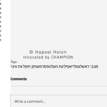
ג
ג
ג
ד
ד
ד
ה
ה
ה
© Hapoel Holon
Innovated by CHAMPION
Tags:
מכבי ראשלצ
פלייאוף
ליגת העל
הפסד
משחק חוץ
ליגת ווינר
Comments
Write a comment...