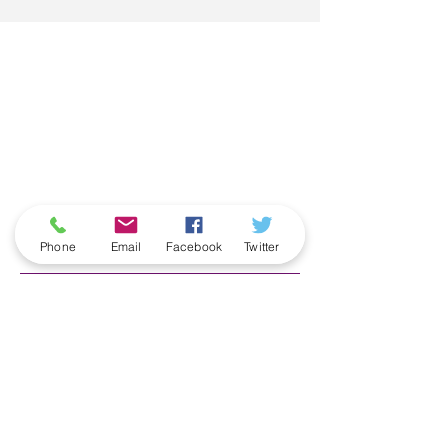
ארכיון
Phone
Email
Facebook
Twitter
June 2026
(5)
5 posts
May 2026
(6)
6 posts
April 2026
(3)
3 posts
March 2026
(2)
2 posts
February 2026
(5)
5 posts
January 2026
(5)
5 posts
December 2025
(6)
6 posts