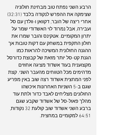
הרבע השני נפתח טוב מבחינת חולוניה 
שצימקה את ההפרש לנקודה בלבד (32:31) 
אחרי ריצה של הובר, דקוואן ו-וולדן עם סל 
ועבירה, אבל נמרוד לוי האשדודי שמר על 
יתרון המקומיים. אטקינס והובר שמרו את 
חולון התקפית במשחק עם דקות טובות אך 
ההגנה החולונית המשיכה להראות כמו 
הגנת קט-סל יותר מזאת של קבוצת כדורסל 
מקצוענית בעוד אשדוד מציגה אחוזים 
מדהימים מכל הטווחים מהעבר השני. קצת 
לפני המחצית אשדוד רצה שוב באין מפריע 
שגם ב-5 השניות האחרונות איכשהו 
החולונים מצליחים לאבד כדור ולתת עוד 
מהלך פאול-סל של אשדוד שקבע שגם 
ברבע השני אשדוד שוב קולעת 32 נקודות, 
64:51 למקומיים במחצית.