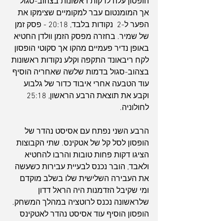
הופסון עלה לדקות ראשונות בצהוב-סגול 
אך המומנטום עבר למקומיים שצימקו את 
הפער ל-2  נקודות בלבד, 20:18 - פסק זמן 
של שמיר. בחזרה מפסק הזמן וולדן החטיא 
באופן נדיר פעמיים מהקו אך סקוטי הופסון 
לקח ריבאונד התקפה וקלע נקודות ראשונות 
בצהוב-סגול בדמות שלשה שאחריה הוסיף 
עוד הטבעה אחרי איבוד כדור של גלבוע 
וקבע את תוצאת הרבע הראשון, 25:18 
לחולוניה.
הרבע השני נפתח עם אסיסט נהדר של 
הופסון לסל קל של אטקינס. שתי הקבוצות 
הציגו דקות פחות טובות והרבו להחטיא 
ולאבד, הובר נכנס לבעיית עבירות כשעשה 
את העבירה השלישית שלו בשלב מוקדם 
ומי שקיבל הזדמנות היה הראל דדון 
שלראשונה נכנס לרוטציה במהלך המשחק. 
הופסון הוסיף עוד אסיסט נהדר לאטקינס 