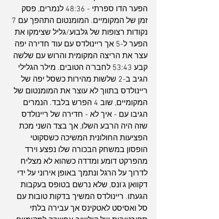
הפער הדו ספרתי - 48:36 לנמרים, פסק 
זמן של המקומיים. המומנטום התהפך עם 7 
נקודות רצופות של גלבוע/גליל שצימקו את 
הפער ל-5 אך ריינולדס עם עוד חדירה יפה 
עצר את הריצה המקומית והרוש עם שלשה 
קבע 53:43 לחבר'ה הטובים. מילר הגלילי 
הגיב ב-2 שלשות מהירות כשסל יפה של 
ריינולדס בתווך לא עוצר את המומנטום של 
המקומיים, שוב 4 הפרש בלבד. הנמרים 
הגיבו עם - איך לא - חדירה של ריינולדס 
שזה היה הרבע השלו, אך בצד השני מכת 
הפציעות החולונית המשיכה כשסקוטי 
הופסון במשחק הבכורה שלו נפצע וירד 
מהפרקט דומע ומדדה כשהוא לא מצליח 
לדרוך על הרגל ונתמך באופן אירוני על ידי 
דקוואן ג'ונס, שלא נרשם בטופס בעקבות 
הגעתו. ריינולדס המשיך בדקות טובות עם 
סל ואסיסט לאטקינס אך עבירה בלתי 