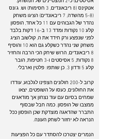
אסיסטים) כ-2 המצטיינים של המשחק. 
אטקינס (8 ריבאונדים, 3 חסימות) וש. ג'ונס 
(5-8 מהשדה, 7 ריבאונדים) הציגו משחק 
נהדר של הגבוהים עם 11 כל אחד, הופסון 
קלע 10 נקודות ומדד 13 ב-16 דקות בלבד 
לפני שנפצע ורק חידד את ה, קולשוב הציג 
משחק שני נהדר כשקלע גם הוא 10 והוסיף 
8 ריבאונדים, הרוש שיחק הכי הרבה והחזיר 
8 נקודות, 5 אסיסטים ו-3 חטיפות, הובר 
קלע 5 ודדון 3. כן שותפו: פלטין וארבלי.
קרוב ל-200 חולונים הצפינו לגלבוע, עודדו 
את החולונים, כעסו על השופטים, יצאו 
שמחים בסיום עם עוד נצחון אך מודאגים 
ממצבו של הופסון. כמה חבל שבסוף 
התברר שהדאגה מוצדקת שכן הופסון ככל 
הנראה לא יחזור לשחק העונה.
הנמרים יצטרכו להסתדר עם כל הפציעות 