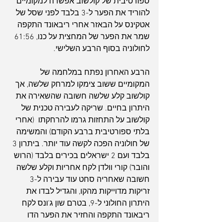
ספורטיבית של קולשוב אפשרה למקומיים 
להוריד את הפער ל-3 בלבד לפני שסל של 
אטקינס על הבאזר אחרי ריבאונד התקפה 
שמר את הפער של המחצית על כנו, 61:56 
לחולוניה בסוף הרבע השלישי.
הרבע האחרון נפתח במלחמה של 
המקומיים ששוב צימקו למרחק שלשה, אך 
קולשוב קלע שלשה חשובה שהשאירה את 
היתרון בחיים. שריקה לעבירה טכנית של 
קולשוב על התחזות גרמו להרחקתו  (אחרי 
בלתי ספורטיבית ברבע הקודם) והמשימה 
של חולוניה הפכה לקשה עוד יותר. ביתרון 3 
בלבד ועם 2 ישראלים בכירים בלבד (הרוש 
והובר) קורי וולדן לקח אחריות וקלע שלשה 
חשובה שאחריה סחט עוד עבירה ל-3 
זריקות מדוייקות מהקו, והגדיל לבדו את 
היתרון החולוני ל-9, בטרם שון ג'ונס לקח 
ריבאונד התקפה והחזיר את הפער הדו 