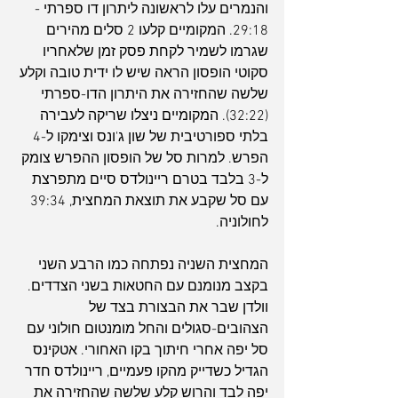
והנמרים עלו לראשונה ליתרון דו ספרתי - 
29:18. המקומיים קלעו 2 סלים מהירים 
שגרמו לשמיר לקחת פסק זמן שלאחריו 
סקוטי הופסון הראה שיש לו ידית טובה וקלע 
שלשה שהחזירה את היתרון הדו-ספרתי 
(32:22). המקומיים ניצלו שריקה לעבירה 
בלתי ספורטיבית של שון ג'ונס וצימקו ל-4 
הפרש. למרות סל של הופסון ההפרש צומק 
ל-3 בלבד בטרם ריינולדס סיים מתפרצת 
עם סל שקבע את תוצאת המחצית, 39:34 
לחולוניה.
המחצית השניה נפתחה כמו הרבע השני 
בקצב מנומנם עם החטאות בשני הצדדים. 
וולדן שבר את הבצורת בצד של 
הצהובים-סגולים והחל מומנטום חולוני עם 
סל יפה אחרי חיתוך בקו האחורי. אטקינס 
הגדיל כשדייק מהקו פעמיים, ריינולדס חדר 
יפה לבד והרוש קלע שלשה שהחזירה את 