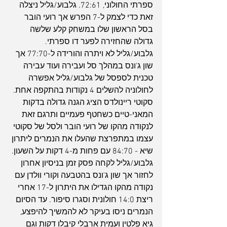
ספרתי החולוני, 72:61. גלבוע/גליל ניצלה 
זאת כדי לצמק ל-7 הפרש אך רועי הובר 
בסל הראשון שלו במשחק קלע שלשה 
גדולה שהחזירה לפער דו ספרתי. 
גלבוע/גליל לא ויתרה והורידה ל-77:70 אך 
שון ג'ונס במהלך סל ועבירה ועוד עבירה 
טכנית לספסל של גלבוע/גליל אפשרה 
לחולוניה להשלים 4 נקודות בהתקפה אחת. 
סקוטי ריינולדס הציג הגנה גדולה בדקות 
המאני-טיים כשחטף פעמיים ותרגם זאת 
לנקודה מהקו של רועי הובר ולסל של סקוטי 
עצמו במתפרצת שהעלו את הנמרים ליתרון 
שיא - 84:70 עם פחות מ-4 דקות על השעון. 
גלבוע/גליל לקחה פסק זמן בניסיון אחרון 
לחזור אך שון ג'ונס בהטבעה וקורי וולדן עם 
נקודה מהקו הגדילו את היתרון ל-17 אחרי 
ריצת 14:0 חולונית וסגרו סיפור. עד הסיום 
הנמרים ניסו בעיקר לא להמשיך להיפצע, 
גיא פלטין ועמית ארבלי קיבלו דקות וגם 