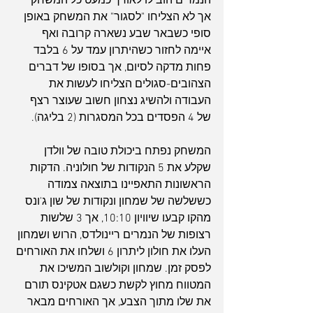
הנמרים הובילו לאורך כמעט כל המשחק 
אך לא הצליחו "לסגור" את המשחק באופן 
סופי כשבאר שבע נשארה קרובה ואף 
איימה לחזור כשהיתרון עמד על 6 בלבד 
פחות מדקה לסיום, אך בסופו של דברים 
הצהובים-סגולים הצליחו לעשות את 
העבודה ולהשיג נצחון חשוב שעוצר רצף 
של 4 הפסדים בכל המסגרות (2 בליגה).
המשחק נפתח ביכולת טובה של וולדן 
שקלע את 5 הנקודות של חולוניה. הדקות 
הראשונות התאפיינו בתוצאה צמודה 
כששלשה של שמחון ונקודות של שון ג'ונס 
מהקו קבעו שיוויון 10:10, אך 3 שלשות 
רצופות של הנמרים ריינולדס, הרוש ושמחון 
העלו את חולון ליתרון 6 ושלחו את האורחים 
לפסק זמן. שמחון וקולשוב המשיכו את 
המטווח מחוץ לקשת כשגם אטקינס תורם 
את שלו מתוך הצבע, אך האורחים מבאר 