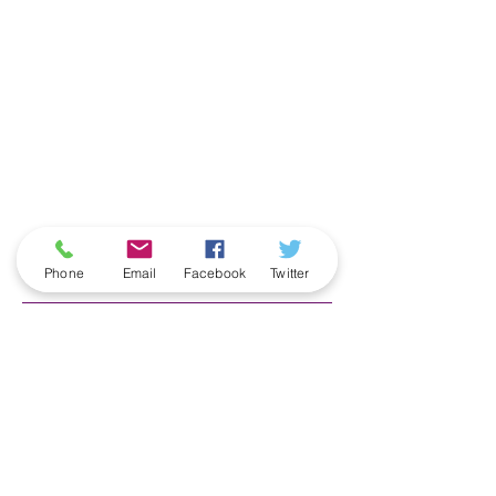
ארכיון
Phone
Email
Facebook
Twitter
June 2026
(5)
5 posts
May 2026
(6)
6 posts
April 2026
(3)
3 posts
March 2026
(2)
2 posts
February 2026
(5)
5 posts
January 2026
(5)
5 posts
December 2025
(6)
6 posts