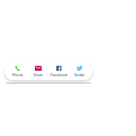
ארכיון
Phone
Email
Facebook
Twitter
June 2026
(5)
5 posts
May 2026
(6)
6 posts
April 2026
(3)
3 posts
March 2026
(2)
2 posts
February 2026
(5)
5 posts
January 2026
(5)
5 posts
December 2025
(6)
6 posts