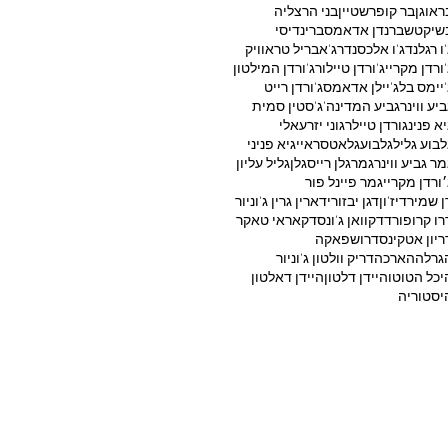
ראוגן
בר קופרשטיין
בני הרצליה
שיקטש
ברנדן אדאמס
ברינדיסי
'ו רגלנד
ג'ו אלכסנדר
ג'אבריל טראוויק
'ורדן מקריי
ג'ורדן טיילור
ג'ורדן המילטון
'יימס בל
ג'יילן אדאמס
ג'ורדן רייט
ביע ווינר
גביע המדינה
ג'סטין סמית'
יא פנינ
גורדן טיילר
גוני יזרעאלי
לבוע גליל
גלבוע
גלאטסראיי
גיא פניני
מר גביע ווינר
גמר
גלן רייס
גלן
גליל עליון
׳ורדן מקריי
גמר פיינל פור
ן שמיר
דיז'ון
דגן יבזורי
דארין גרין ג'וניור
רו קרופורד
דקוואן ג'ונס
דקאראי טאקר
ריון אטקינס
דרושפאקה
גרלה
הארכה
דריק וולטון ג'וניור
יכל הטוטו
היידן דלטון
היידן דאלטון
יסטוריה