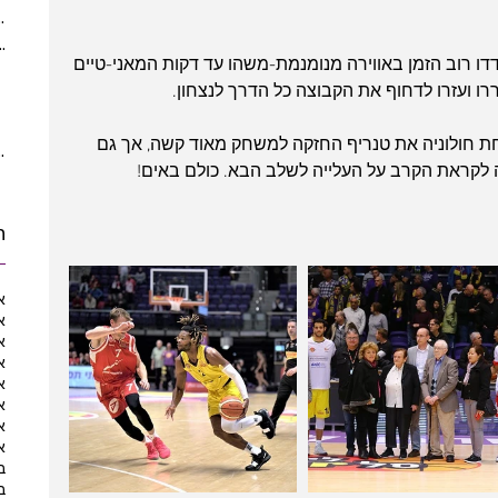
(5)
5 posts
ber 2021
(2)
2 posts
כל ועודדו רוב הזמן באווירה מנומנמת-משהו עד דקות המאני-טיים 
 posts
 ועזרו לדחוף את הקבוצה כל הדרך לנצחון.
posts
10 posts
עי ה-23.1 בשעה 21:00 מארחת חולוניה את טנריף החזקה למשחק מאוד קשה, אך גם 
10 posts
ה לקראת הקרב על העלייה לשלב הבא. כולם באים!
ת
א
א
א
א
א
א
א
א
ב
ב