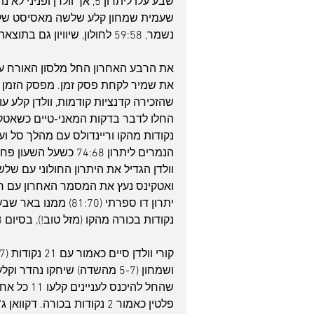
שבע עלו ליתרון 5, אך וולד
שעמית שמחון קלע שלשה מאסיסט של פנ
נשמר, 59:58 לחולון, שיוויון גם בתוצאת הרבע הזה.
את שמיר לקחת פסק זמן. מפסק הזמן הנ
ואטקינס נעץ את המסמר האחרון עם ח
נקודות בכורה מהקו (מזל טוב!), בסיום 86:78 מלא אופי לחולוניה על באר שבע.
פלטין כאמור 2 נקודות בכורה