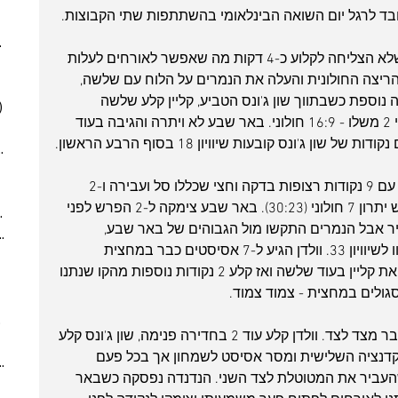
(6)
6 posts
ד לרגל יום השואה הבינלאומי בהשתתפות שתי הקבוצות.
(5)
5 posts
025
(6)
6 posts
המשחק נפתח לא טוב מבחינת חולון שלא הצליחה לקלוע כ-4 דקות מה שאפשר לאורחים לעלות 
 posts
את הריצה החולונית והעלה את הנמרים על הלוח עם שלשה, 
 posts
יים ריצת 16:2 עם שלשה נוספת כשבתווך שון ג'ונס הטביע, קליין קלע שלשה 
)
5 posts
וליי-אפ, ריינדולס קלע נקודה מהקו וקורי 2 משלו - 16:9 חולוני. באר שבע לא ויתרה והגיבה בעוד 
(2)
2 posts
7)
7 posts
(7)
7 posts
את הרבע השני פתח גיא פניני בסערה עם 9 נקודות רצופות בדקה וחצי שכללו סל ועבירה ו-2 
(5)
5 posts
שלשות שקבעו יחד עם שלשה של הרוש יתרון 7 חולוני (30:23). באר שבע צימקה ל-2 הפרש לפני 
2024
(6)
6 posts
יר אבל הנמרים התקשו מול הגבוהים של באר שבע, 
ber 2024
(5)
5 posts
דונאלדסון ורות'ברט שטיילו בצבע והשוו לשיוויון 33. וולדן הגיע ל-7 אסיסטים כבר במחצית 
 post
הראשונה כשפינק את שמחון בליי-אפ ואת קליין בעוד שלשה ואז קלע 2 נקודות נוספות מהקו שנתנו 
 posts
 posts
10 posts
הרבע השלישי החל בנדנדה ויתרון שעובר מצד לצד. וולדן קלע עוד 2 בחדירה פנימה, שון ג'ונס קלע 
(6)
6 posts
בקדנציה השלישית ומסר אסיסט לשמחון אך בכל פעם 
(9)
9 posts
עביר את המטוטלת לצד השני. הנדנדה נפסקה כשבאר 
(6)
6 posts