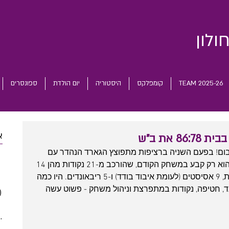
ולון
TEAM 2025-26
קומפלקס
היסטוריה
יום הולדת
ספונסרים
א
 את ב"ש
 בום! בפעם השניה ברציפות מתפוצץ הגארד הנהדר עם 
 posts
מדד שיא של 46 נקודות - שיא עונתי שהוא רק קבע במשחק הקודם, שהורכב מ-21 נקודות מהן 14 
 posts
מהקו (מ-15 נסיונות), 14 סחיטת עבירות, 9 אסיסטים (לעומת איבוד בודד) ו-5 ריבאונדים. היו כמה 
 posts
ד, חטיפה, נקודות במתפרצת וניהול משחק - פשוט עשה 
)
2 posts
(5)
5 posts
(5)
5 posts