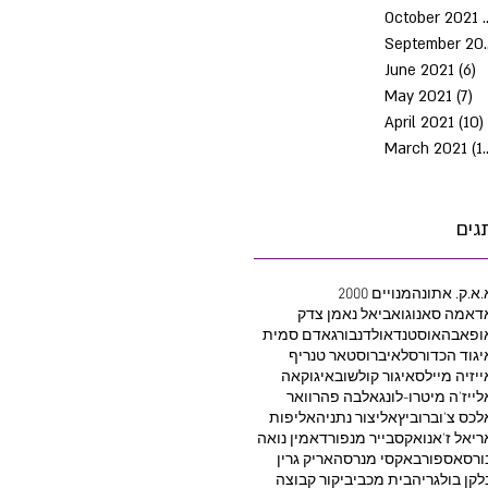
October 2021
Septem
June 2021
(6)
6
May 2021
(7)
7 
April 2021
(10)
March 2021
(10)
גים
.א.ק. אתונה
2000 מנויים
דאמה סאנוגו
אביאל נאמן צדק
ופאבה
אוסטנד
אולדנבורג
אדם סמית
יגוד הכדורסל
איברוסטאר טנריף
ייזיה מיילס
איגור קולשוב
איגוקאה
לייז'ה מיטרו-לונג
אלבה פהרוואר
לכס צ'וברוביץ
אליצור נתניה
אליפות
ריאל ז'אנו
אקסבייר מנפורד
אמין נואה
ורסאספור
באקסי מנרסה
אריק גרין
לקן בולגריה
בית מכבי
ביקור קבוצה