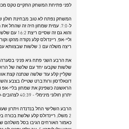
לפני פתיחת המשחק התקיים טקס מכוב
ל-7:0. עמית שמחון היה זה שהחל 
והוא גם זה שס
ריצה משלה עם 3 שלשות שבצוותא עם נקודות של שון ג'ונס קובעות שיוויון 18 בסוף הרבע הראשון.
שקליין קלע עוד שלשה שנתנה קצת אוו
יתרון חולוני מינימלי - 40:39 לצהובים-סגולים במחצית - צמוד צמוד.
2 משלו, ריינדולס קלע שלשת בכורה 
כאמור האורחים הגיבו בסל משלהם שה