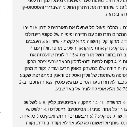
ן ופניני לא נתנו לאורחים לפתוח פער משמעותי וצימקו לנקודה לפני 
(4)
4 posts
יני שהחזירה את היתרון החולוני השברירי והסטטוס-קוו 
ber 2023
(2)
2 posts
 post
 posts
את הרבע האחרון החל מלסון האורח עם 2 מהלכי פאול-סל שהעלו את האורחים ליתרון 5 וחייבו 
 posts
מרים חזרו טוב עם חדירה יפיפייה של סקוטי ריינדולס 
)
7 posts
שהזכירה קדנציות קודמות, וולדן קלע עוד 2 מהקו וקליין השווה מחוץ לקשת - שיוויון 66. העצבים 
(5)
5 posts
החלו לדבר בדקות המאני-טיים כשאטקינס קלע רק אחת מהקו אך השלים מהפך, וולדן עם 4 
7)
7 posts
נקודות מהקו וריינדולס עם מהלך סל ועבירה בתווך השלימו ריצת 15:4 חולונית שהעלתה את 
(7)
7 posts
הנמרים ליתרון 74:68 כשעל השעון פחות מ-4 דקות לסיום. דונאלדסון הבאר שבעי צימק מהקו, 
(3)
3 posts
וולדן הגדיל את היתרון החולוני עם שלשה (היחידה שלו במשחק באופן חריג) ועוד 2 נקודות מהקו 
022
(7)
7 posts
טיפה משותפת של וולדן ואטקינס ודאנק במתפרצת שקבע 
 posts
יתרון דו ספרתי (81:70) ממנו באר שבע כבר לא חזרה. עד הסיום גם גיא פלטין הצעיר התכבד ב-2 
 posts
 posts
10 posts
קורי וולדן סיים כאמור עם 21 נקודות (3-7 מהשדה, 14-15 מהקו, 9 אסיסטים), קליין (4-8 לשלוש) 
(4)
4 posts
ושמחון (5-7 מהשדה) שיחקו נהדר וקלעו 14 כל אחד, פניני (5 אסיסטים) וריינולדס (1-5 לשלוש) 
(6)
6 posts
שהחל להיכנס לעניינים קלעו 11 כל אחד, שון ג'ונס קלע 7 (6 ריבאונדים), הרוש ואטקינס 3 כל אחד, 
(8)
8 posts
. דקוואן ג'ונס שותף ולראשונה לא קלע אף לא נקודה בודדת, נקווה 
(5)
5 posts