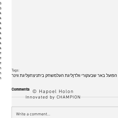
ב
ב
ג
ג
ג
ג
ג
ג
ג
ג
ד
ד
ד
ה
Tags:
ה
הפועל באר שבע
קורי וולדן
ליגת העל
משחק בית
ניצחון
ליגת ווינר
ה
Comments
© Hapoel Holon
Innovated by CHAMPION
Write a comment...