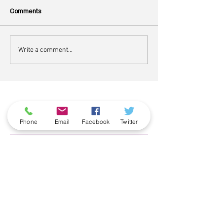
Comments
Write a comment...
ארכיון
Phone
Email
Facebook
Twitter
June 2026
(5)
5 posts
May 2026
(6)
6 posts
April 2026
(3)
3 posts
March 2026
(2)
2 posts
February 2026
(5)
5 posts
January 2026
(5)
5 posts
December 2025
(6)
6 posts