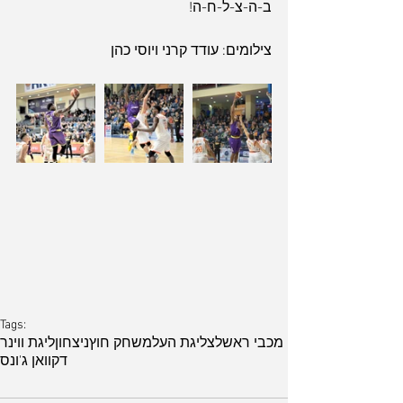
ב-ה-צ-ל-ח-ה!
צילומים: עודד קרני ויוסי כהן
Tags:
מכבי ראשלצ
ליגת העל
משחק חוץ
ניצחון
ליגת ווינר
דקוואן ג'ונס