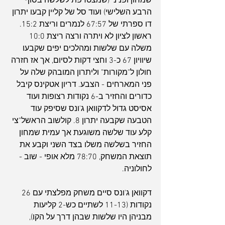
שמחון ופניני (שמצטרפת לשלשה בסוף 
הרבע השלישי) ועוד סל של קליין קבעו יתרון 
דו ספרתי של 67:57 לנמרים וריצת 15:2. 
ראשון לציון לא ויתרה ורצה ריצת 10:0 
משלה עם שלשות ומהלכים יפים שקבעו 
שיוויון 67 כ-3 וחצי דקות לסיום, אך אז חזרה 
חולון ל"מקורות" וליתרון המובהק שלה על 
פני המארחים - הצבע. דריון אטקינס קיבל 
כדורים והחזיר ב-6 נקודות רצופות ועוד 
אסיסט גדול לדקוואן ג'ונס שסיפק עוד 
הטבעה שקבעה יתרון 8. קולשוב הראשל"צי 
קלע עוד שלשה משוגעת אך עמית שמחון 
החזיר בשלשה משלו בצד השני וקבע את 
תוצאת המשחק, 78:70 מלא אופי - שוב - 
לחולוניה.
דקוואן ג'ונס סיים משחק מפלצתי עם 26 
נקודות (11-13 לשתיים כש-2 קליעות 
מבניהן היו שלשות שבהן דרך על הקו), 