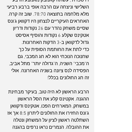
דו ספרתי, עשתה קאמבק מאמצע הרבע 
השלישי וניצחה עם הרבה אופי ברבע רביעי 
מלא מלחמה בתוצאה 78:70. שוב זה קרה.
האחראים העיקריים לנצחון היו דקוואן ג'ונס 
שסיים משחק נהדר עם 26 נקודות ודריון 
אטקינס שקלע 6 נקודות והוסיף אסיסט 
גדול לדקוואן ב-3 הדקות האחרונות.
כדי לתת את החותמת הסופית על כך 
שחנוכה הנוכחי הוא לא חג המכבי, גם 
ה"מכבי" השניה, ה"גדולה יותר" מתל אביב, 
הפסידה לנס ציונה בשניה האחרונה. אולי 
זה חג החולונים בכלל!
הרבע הראשון לא היה טוב, בעיקר מבחינת 
ההגנה. אקטינס קלע את הסל הראשון 
במשחק, המארחים הפכו, אטקינס ודקוואן 
ג'ונס החזירו את החולונים ליתרון 8:5 אך אז 
השתלטה ראשון לציון על המשחק ונטלה 
את ההובלה. הנמרים נראו נרפים בהגנה 