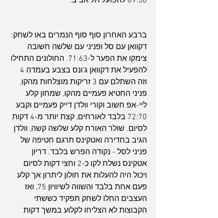
69:58 להפועל תל אביב.
ברבע האחרון סוף סוף הנמרים באו לשחק: 
דקוואן עם סל ופניני עם שלשה חשובה 
צימקו את הפער ל-71:63. החולונים התחילו 
להפעיל את דקוואן ג'ונס בצבע בעמדה 4 
וזה השתלם עם 3 זריקות מוצלחות מהקו, 
פניני החטיא פעמיים מהקו, שמחון קלע 
ליי-אפ חשוב וקורי וולדן דייק פעמיים וקבע 
72:70 בלבד לאורחים, קצת יותר מ-4 דקות 
לסיום. שולר האורח קלע שלשה קשה, וולדן 
הגיב בחדירה ואטקינס תרגם חטיפה של 
פניני לסל - נקודה הפרש בלבד. דריון 
אטקינס נשלח לקו כ-2 וחצי דקות לסיום 
ויכול היה להעלות את חולון ליתרון אך קלע 
פעם אחת בלבד והשווה לשיוויון 75, ואז 
העצבים החלו לשחק תפקיד כששתי 
הקבוצות לא הצליחו לקלוע במשך דקות 