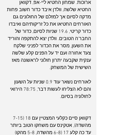
ארוכות. שמחון החטיא ליי-אפ, דקוואן 
החטיא שלשה, וולדן איבד כדור חשוב פחות 
מדקה לסיום אך למזלם של החולונים גם 
האורחים החטיאו את כל זריקותיהם ואיבדו 
כדור קריטי, 19.6 שניות לסיום, כדור של 
החבר'ה הטובים. וולדן יצא להתקפה והוריד 
את השעון, מסר את הכדור לפניני שלקח 
צעד אחורה ועם יד על הפנים קלע שלשה 
ענקית שקבעה יתרון חולוני לראשונה מאז 
השישית של המשחק.
לאורחים נשאר עוד 0.9 שניות על השעון 
והם לא הצליחו לעשות דבר, 78:75 הירואי 
לחולוניה בסיום.
דקוואן סיים כקלעי המצטיין עם 18 (7-15 
מהשדה), אטקינס עם משחקו הטוב ביותר 
עד כה קלע 17 (6-8 מהשדה, 5-8 מהקו) 