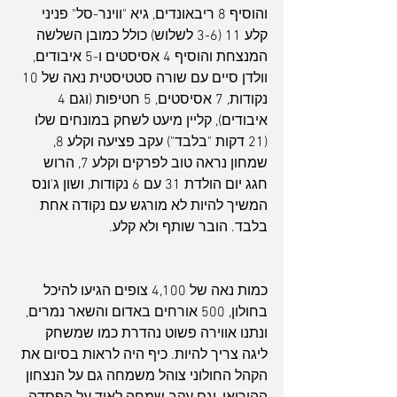
והוסיף 8 ריבאונדים, גיא "ווינר-סל" פניני 
קלע 11 (3-6 לשלוש) כולל כמובן השלשה 
המנצחת והוסיף 4 אסיסטים ו-5 איבודים, 
וולדן סיים עם שורה סטטיסטית נאה של 10 
נקודות, 7 אסיסטים, 5 חטיפות (וגם 4 
איבודים), קליין מיעט לשחק במונחים שלו 
(21 דקות "בלבד") עקב פציעה וקלע 8, 
שמחון נראה טוב לפרקים וקלע 7, הרוש 
חגג יום הולדת 31 עם 6 נקודות, ושון ג'ונס 
המשיך להיות לא מורגש עם נקודה אחת 
בלבד. הובר שותף ולא קלע.
כמות נאה של 4,100 צופים הגיעו להיכל 
בחולון, 500 אורחים באדום והשאר נמרים, 
ונתנו אווירה פשוט נהדרת כמו שמשחק 
ליגה צריך להיות. כיף היה לראות בסיום את 
הקהל החולוני צוהל משמחה גם על הנצחון 