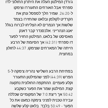
ג'ורדן המילטון העלה את היתרון החולוני לדו 
ספרתי אבל האורחים התעוררו וצימקו 
ל-26:20. שמיר הלך לספסל ונתן את 
הקרדיט לקולמן ובלאט שהחזירו בצמד 
שלשות אך הנמרים לא הצליחו לברוח בגלל 
יאנג הנהרייני. אלכסנדר קבר דאנק 
מאסיסט של בלאט, המילטון החזיר לפער 
דו ספרתי (42:31) אך הסיומת של הרבע 
הייתה של המארחים שצימקו, 44:37 לחולון 
במחצית.
בפתיחת הרבע השלישי נהריה צימקה ל-5 
הפרש (44:39) לפני שהמילטון התעורר 
וקלע פעמיים. ההתקפה החולונית נתקעה 
קצת, המילטון שמר את הפער כשקבע 
50:42 אך ריצת 7:0 של המקומיים שכללה 
עבירה טכנית לפניני צימקה כמעט את כל 
הפער - 50:49 בלבד. בלאט קלע שלשה 