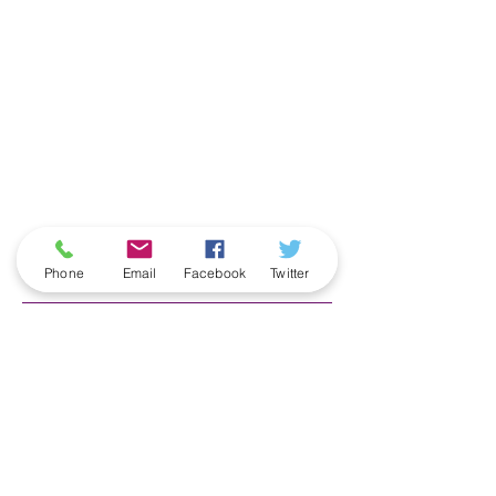
ארכיון
Phone
Email
Facebook
Twitter
June 2026
(5)
5 posts
May 2026
(6)
6 posts
April 2026
(3)
3 posts
March 2026
(2)
2 posts
February 2026
(5)
5 posts
January 2026
(5)
5 posts
December 2025
(6)
6 posts