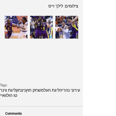
צילומים: לילך וייס
Tags:
עירוני נהריה
ליגת העל
משחק חוץ
ניצחון
ליגת ווינר
טו הולוואיי
Comments