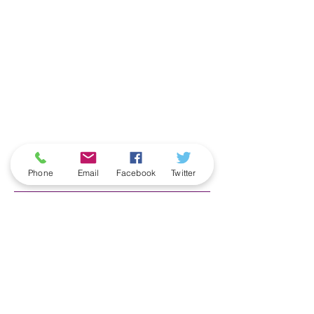
ארכיון
Phone
Email
Facebook
Twitter
June 2026
(5)
5 posts
May 2026
(6)
6 posts
April 2026
(3)
3 posts
March 2026
(2)
2 posts
February 2026
(5)
5 posts
January 2026
(5)
5 posts
December 2025
(6)
6 posts