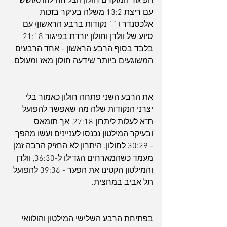
הפיגור המוקדם חולון הצליחה להתאושש 
עם ריצת 13:2 משלה בעיקר בזכות 
אלכסנדר (11 נקודות ברבע הראשון) עם 
סיוע של וולדן וחולון יורדת בפיגור 21:18 
בלבד בסוף הרבע הראשון - אחד הרבעים 
המשוגעים ביותר שידעה חולון מאז ומעולם.
את הרבע השני פתחה חולון כאמור בלי 
יצרני הנקודות שלה מה שאפשר להפועל 
ת"א לעלות ליתרון 27:18, אך תומאס 
ובעיקר המילטון נכנסו לעניינים ועשו מהפך 
- 30:29 לחולון. היתרון לא החזיק הרבה זמן 
מעמד כשהמארחים הגדילו ל-36:30, וולדן 
והמילטון הקטינו את הפער - 39:36 להפועל 
תל אביב במחצית.
בפתיחת הרבע השלישי המילטון והולוואי 