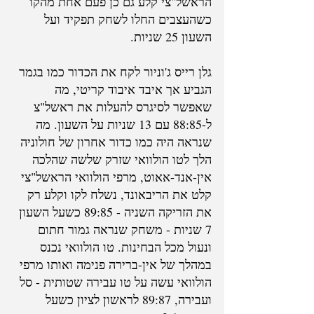
הראשל"צי קלע גם כן פעם אחת מהקו 
כשהעצבים החלו לשחק תפקיד ועל 
השעון 25 שניות.
גלן רייס ג'וניור לקח את הכדור כמו בגמר 
הגביע אך איבד איבוד קריטי, מה 
שאפשר לסיגרס להעלות את ראשל"צ 
ל-88:85 עם 13 שניות על השעון. מה 
שנראה היה כמו כדור אחרון של חולוניה 
הלך לטו הולוואי שזרק שלשה שהלכה 
אין-אנד-אאוט, מרפי הולוואי הראשל"צי 
קלט את הריבאונד, נשלח לקו וקלע רק 
את הזריקה השניה - 89:85 כשעל השעון 
7 שניות - משחק שנראה גמור חתום 
ונעול מכל הבחינות. טו הולוואי נכנס 
במהלך של אין-ברירה פנימה ואותו מרפי 
הולוואי עשה על טו עבירה שטותית - סל 
ועבירה, 89:87 לראשון לציון כשעל 