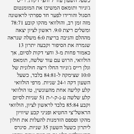
כשעל השעון עוד 7 וחצי דקות. רייס 
ג'וניור ותומאס המשיכו את המומנטום 
הסגול והורידו לפער חד ספרתי לראשונה 
מזה זמן רב, והולוואי מהקו קובע 78:71 
ומשלים ריצת 9:0. ראשון לציון יצאה 
מההלם והגיבה בריצת 6:0 משלה שנראה 
שגמרה את הסיפור וקבעה יתרון 13 
כאמור פחות מ-3 וחצי דקות לסיום, אך 
הולוואי, הרוש עם עוד שלשה, תומאס 
וגלן רייס ג'וניור החלו ריצה חולונית של 
10:0 שצימקה ל-84:81 בלבד, כשעל 
השעון דקה ו-24 שניות. מרפי הולוואי 
קלע קליעה אחת מהעונשין, טו הולוואי 
קלע שלשה ע-נ-ק-י-ת 51 שניות לסיום 
וקבע 85:84 בלבד לראשון לציון, הולוואי 
הראשל"צי החטיא ופניני קבע שיוויון 
מהקו ופספס הזדמנות להעלות את חולון 
ליתרון כשעל השעון 35 שניות. סיגרס 