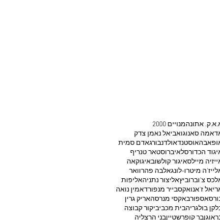
.א.ק. אתונה
2000 מנויים
דאמה סאנוגו
אביאל נאמן צדק
ופאבה
אוסטנד
אולדנבורג
אדם סמית
יגוד הכדורסל
איברוסטאר טנריף
ייזיה מיילס
איגור קולשוב
איגוקאה
לייז'ה מיטרו-לונג
אלבה פהרוואר
לכס צ'וברוביץ
אליצור נתניה
אליפות
ריאל ז'אנו
אקסבייר מנפורד
אמין נואה
ורסאספור
באקסי מנרסה
אריק גרין
לקן בולגריה
בית מכבי
ביקור קבוצה
ראוגן
בר קופרשטיין
בני הרצליה