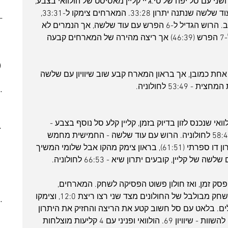
 עם סל יפה של טי.ג'יי קליין מאסיסט של הולוואי בצבע, 
(4)
4 posts
והרוש המשיך ללהוט מחוץ לקשת עם עוד שלשה שנתנה יתרון 33:28. המארחים צימקו ל-33:31, 
ber 2023
(2)
2 posts
אך אז הולוואי ואלכסנדר הגדילו ל-5 שוב. הרוש הגדיל ל-6 הפרש עם עוד שלשה, אך הנמרים לא 
 post
הצליחו לברוח. טי.ג'יי קליין עוד הגדיל ל-7 הפרש (46:39) אך ריצה מהירה של המארחים קבעה 
 posts
 posts
)
7 posts
ד אחת כמובן, אך בראון המארח קבע שוב שיוויון עם שלשה 
(5)
5 posts
53:4 לחולוניה.
7)
7 posts
(7)
7 posts
(3)
3 posts
 שנכנס לזון בדיוק בזמן, קליין קלע סל נוסף בצבע - 
022
(7)
7 posts
הפעם מאסיסט של פניני, ופתאום זה 58:49 לחולוניה. הרוש עם עוד שלשה - החמישית מחמש 
 posts
נסיונות (חמסה חמסה חמסה) קבע יתרון דו ספרתי (61:51), בראון צימק מהקו אבל שלומי המשיך 
 posts
קליין, קובעים יתרון שיא - 66:53 לחולוניה.
 posts
10 posts
סק זמן, ואז חולון פשוט הפסיקה לשחק. המארחים, 
(4)
4 posts
בצוותא עם טעויות שיפוט מצד אחד ומשחק מבולבל של החולונים מצד שני רצו ריצת 12:0, וצימקו 
(6)
6 posts
ים. בלאט עם סל חשוב קטע את הריצה והחזיק את היתרון 
(8)
8 posts
החולוני בחיים, אך גלבוע/גליל הצליחה להשוות - שיוויון 69. הולוואי ופניני עם 4 קליעות מוצלחות 
(5)
5 posts