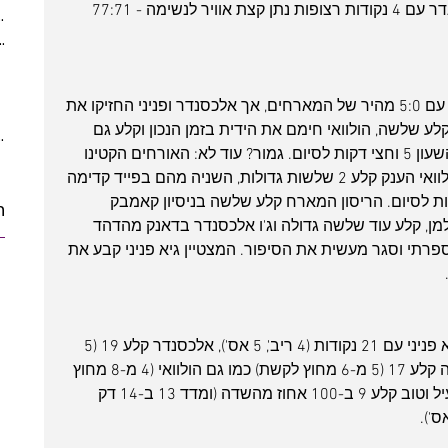
מהקו החזירו את היתרון לחולון, ואלכסנדר עם 4 נקודות רצופות נתן קצת אוויר לנשימה - 77:71 
(5)
5 posts
ber 2021
(2)
2 posts
 posts
posts
הרבע האחרון נפתח בצורה הכי גרועה עם 5:0 מהיר של המארחים, אך אלכסנדר ופניני החזיקו את 
10 posts
 של הטובים - 81:76. לידיי קלע שלשה, הולוואי חימם את הידית בזמן הנכון וקלע גם 
10 posts
הוא, ואלכסנדר הגדיל ל-86:78 כשעל השעון 5 וחצי דקות לסיום. גמור? עוד לא: האורחים הקטינו 
מהר ל-86:83, אך אז טו "מאני טיים" הולוואי הענק קלע 2 שלשות גדולות, השניה מהם בפייד קדימה 
 על הפנים (!) וקבע 92:83 כ-4 דקות לסיום. הריסון המארח קלע שלשה בניסיון קאמבק 
ת
ולמן, קלע עוד שלשה גדולה וג'ו אלכסנדר בדאנק מהדהד 
ספרתי וסגר מעשית את הסיפור. המצטיין גיא פניני קבע את 
הקלעי המצטיין והמצטיין היה כאמור גיא פניני עם 21 נקודות (4 ריב', 5 אס'), אלכסנדר קלע 19 (5 
ריב'), הרוש במשחקו הטוב ביותר העונה קלע 17 (5 מ-6 מחוץ לקשת) כמו גם הולוואי (4 מ-8 מחוץ 
לקשת, 4 ריב' ו-7 אס'), קליין במשחק יעיל וטוב קלע 9 ב-100 אחוז מהשדה (ומדד 13 ב-14 דק 