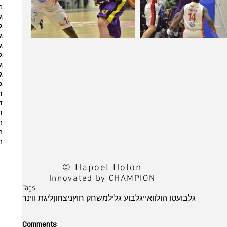
ב
ג
ג
ג
ג
ג
ג
ג
ג
ד
ד
ד
ה
ה
ה
© Hapoel Holon
Innovated by CHAMPION
Tags:
גלבוע
טו הולוואיי
גלבוע גליל
משחק חוץ
ניצחון
ליגת ווינר
Comments