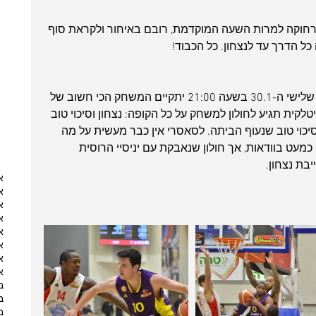
בוע הרחוקה למרות השעה המוקדמת, רובם באיחור ולקראת סוף 
ל הדרך עד לנצחון. כל הכבוד!
אין הרבה זמן לנוח על זרי הדפנה, ביום שלישי ה-30.1 בשעה 21:00 יתקיים המשחק הכי חשוב של 
לקית תגיע לחולון למשחק על כל הקופה: נצחון וסיכוי טוב 
כוי טוב שנעוף הביתה. לסאסרי אין כבר מעשית על מה 
מעט בוודאות, אך חולון שנאבקת עם יניסיי הרוסית 
יבת נצחון.
א
א
א
א
א
א
א
א
ב
ב
ב