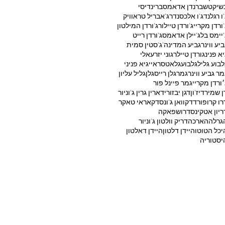
שיקטש
ברנדן אדאמס
ברינדיסי
'ו רגלנד
ג'ו אלכסנדר
ג'אבריל טראוויק
'ורדן מקריי
ג'ורדן טיילור
ג'ורדן המילטון
'יימס בל
ג'יילן אדאמס
ג'ורדן רייט
ביע ווינר
גביע המדינה
ג'סטין סמית'
יא פנינ
גורדן טיילר
גוני יזרעאלי
לבוע גליל
גלבוע
גלאטסראיי
גיא פניני
מר גביע ווינר
גמר
גלן רייס
גלן
גליל עליון
׳ורדן מקריי
גמר פיינל פור
ן שמיר
דיז'ון
דגן יבזורי
דארין גרין ג'וניור
רו קרופורד
דקוואן ג'ונס
דקאראי טאקר
ריון אטקינס
דרושפאקה
גרלה
הארכה
דריק וולטון ג'וניור
יכל הטוטו
היידן דלטון
היידן דאלטון
יסטוריה