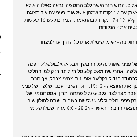
(6)
6 posts
לים: הרוש חזר הישר ללב הרוטציה ונראה כאילו הוא לא 
(5)
5 posts
יצא מעולם (וכנראה גם לא היה צריך לצאת) עם 17 נקודות שמהן 5 שלשות, פניני עם עוד תצוגת 
025
(6)
6 posts
שיא קלע 21 נקודות, ואלכסנדר והולוואי קלעו 19 ו-17 נקודות בהתאמה. הנמרים קלעו 16 שלשות 
 posts
 posts
)
5 posts
חולוניה - יש מי שימלא אותו כל הדרך עד לניצחון!
(2)
2 posts
7)
7 posts
(7)
7 posts
ל פניני שאותתה על ההמשך אבל אז גלבוע/גליל הפכה 
(5)
5 posts
בר עוד שלשה, ואחרי שתומאס קלע סל רגיל "נדיר", קולמן החליט 
2024
(6)
6 posts
א שלשה והגדיל ל-11:9. ג'ו אלכסנדר הגדיל בקליעה אופיינית מחצי מרחק, אך כוכב 
ber 2024
(5)
5 posts
גלבוע/גליל זאק לידיי קלע 2 שלשות והפך את התוצאה - 15:13. חולון הגיבה עם... שלשה של פניני 
 post
עבר מצד לצד. גלבוע/גליל פתחה יתרון "אסטרונומי" של 
 posts
24:20 אבל אז שלומי הרוש אמר "למה רק פניני יכול?" וקלע 2 שלשות רצופות שנתנו לחולון שוב 
 posts
את היתרון, וליי-אפ של בלאט קבע את תוצאת הרבע הראשון - 28:24 - 8:0 מהיר שכולו שלומי 
10 posts
(6)
6 posts
(9)
9 posts
(6)
6 posts