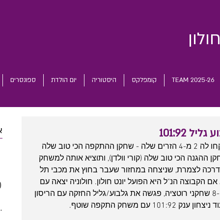
ולון
TEAM 2025-26
קומפלקס
היסטוריה
יום הולדת
ספונסרים
א
ל 101:92
קח קבוצה צנועה עם תקציב לא גבוה, קחו לה 2 מ-4 הזרים שלה - שחקן ההתקפה הכי טוב שלה 
 posts
שחקן ההגנה הכי טוב שלה (קורי וולדן), ותוציא אותה למשחק 
 posts
דרכה לצמרת, שניצחה במחזור שעבר בחוץ את מכבי תל 
 posts
 הקבוצה הנ"ל היא הפועל יונט חולון. חולוניה יצאה עם 
)
2 posts
סגל קצר במיוחד שכולל 2 זרים בלבד ו-8 שחקני רוטציה, פגשה את גלבוע/גליל החזקה עם הריסון 
(5)
5 posts
(5)
5 posts