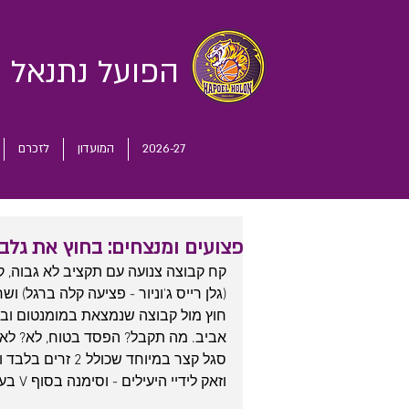
הפועל נתנאל
ח
2026-27
המועדון
לזכרם
פצועים ומנצחים: בחוץ את גלבוע גלי
(גלן רייס ג'וניור - פציעה קלה ברגל) ו
חוץ מול קבוצה שנמצאת במומנטום וב
אביב. מה תקבל? הפסד בטוח, לא? לא אם
וזאק לידיי היעילים - וסימנה בסוף V בעוד ניצחון ענק 101:92 עם משחק התקפה שוטף.