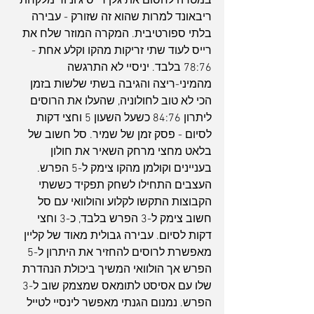
במטרה לחסום את גלן רייס ג'וניור מלקחת 
ריבאונד למרות שהוא זה שזורק - עבירה 
בלתי ספורטיבית. המקרה המוזר שלח את 
רייס לעוד שתי זריקות מהקו וקלע אחת - 
78:76 בלבד. יניסיי לא התרגשה 
מהמיני-ריצה והגיבה בשתי שלשות בזמן 
הכי לא טוב לחולוניה, שהעלו את הרוסים 
ליתרון 84:76 כשעל השעון 5 וחצי דקות 
לסיום - פסק זמן של שמיר. סל חשוב של 
בלאט מחצי מרחק השאיר את חולון 
בעניינים וקולמן מהקו צימק ל-5 הפרש. 
העצבים התחילו לשחק תפקיד כששתי 
הקבוצות התקשו לקלוע והולוואי עם סל 
חשוב צימק ל-3 הפרש בלבד, כ-3 וחצי 
דקות לסיום. עבירה גבולית מאוד של קליין 
מאפשרת לרוסים להחזיר את היתרון ל-5 
הפרש אך הולוואי המשיך ביכולת הנהדרת 
שלו עם אסיסט לתומאס שמצמק שוב ל-3 
הפרש. נמנום הגנתי מאפשר לינסיי לטייל 