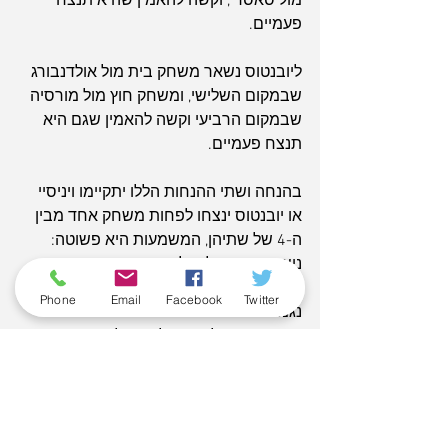
מול סאסרי, וקשה להאמין שהיא תנצח 
פעמיים.
ליובנטוס נשאר משחק בית מול אולדנבורג 
שבמקום השלישי, ומשחק חוץ מול מורסיה 
שבמקום הרביעי וקשה להאמין שגם היא 
תנצח פעמיים.
בהנחה ושתי ההנחות הללו יתקיימו ויניסיי 
או יובנטוס ינצחו לפחות משחק אחד מבין 
ה-4 של שתיהן, המשמעות היא פשוטה: 
ניצחון אחד של חולוניה יבטיח את המקום 
השישי, שני הפסדים והעונה האירופאית 
Phone
Email
Facebook
Twitter
נגמרת. אם יניסיי ויובנטוס יפסידו את כל 
משחקיהן, חולוניה יכולה גם להפסיד 
פעמיים ועדיין להמשיך שלב (עם מאזן נוראי 
של 3 נצחונות ו-10 הפסדים).