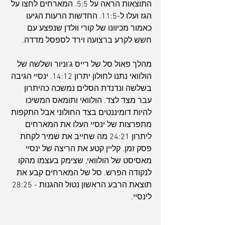
התוצאות הראה על 5:5. המארחים לחצו על 
הגז ועלו ל-11:5. החדשות הרעות הגיעו 
כאמור מכיוונו של קורי וולדן שנפצע עם 
חשש לקרע ברצועה וירד לספסל מדדה.
מהלך פאול סל של רייס ג'וניור ושלשה של 
הולוואי נתנו לחולון יתרון 14:12. ינסיי הגיבה 
בשלשה ונדנדת הסלים נמשכה כהיתרון 
עבר מצד לצד. הולוואי ותומאס המשיכו 
להיות דומיננטים בצד החולוני אבל התקפות 
מתפרצות של ינסיי העלו את המארחים 
ליתרון 24:21 מה שחייב את שמיר לקחת 
פסק זמן. קליין קטע את הריצה של ינסיי 
מאסיסט של הולוואי, שצימק בעצמו מהקו 
לנקודה הפרש. סל של המארחים קבע את 
תוצאת הרבע הראשון נטול ההגנות - 28:25 
לינסיי.