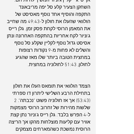
אך טי.ג'יי קליין ג'וניור המשיך להיות חם: 
השחקן הצעיר קלע סל יפה מריבאונד 
התקפה והוסיף אחד נוסף מאסיסט של 
הולוואי שהעלו את חולון ל-49:43 מה שחייב 
את המאמן הרוסי לקחת פסק זמן. גלן רייס 
ג'וניור לקח אחריות בהתקפה האחרונה ונתן 
אסיסט גדול נוסף לקליין שקלע סל נוסף 
והשלים לא פחות מ-9 נקודות רצופות 
במחצית הטובה ביותר שלו מאז שהגיע 
לחולון, 51:43 לחולוניה במחצית.
הצמד הולוואי את תומאס העלו את חולון 
בתחילת הרבע השלישי ליתרון דו ספרתי 
(53:43) אך אז חולוניה פשוט "נכבתה". 2 
שלשות מהירות של זחרוב הרוסי מצמקות 
ל-4 הפרש בלבד. גלן רייס ג'וניור נתן קצת 
אוויר עם קליעות מוצלחות מהקו אך הריצה 
הרוסית נמשכת כשהמארחים מצמקים 