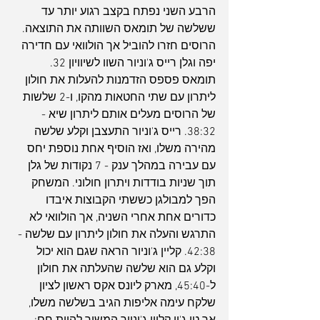
הרבע השני נפתח בקצב רגוע יותר עד 
ששלשה של תומאס השוותה את התוצאה. 
הרוסים חזרו להוביל אך הולוואי עם חדירה 
יפה וגלן רייס ג'וניור השוו לשיוויון 32. 
תומאס פספס הזדמנות להעלות את חולון 
ליתרון עם שתי החטאות מהקו, ו-2 שלשות 
של הרוסים מעלים אותם ליתרון שיא - 
38:32. רייס ג'וניור התעצבן וקלע שלשה 
מהירה משלו, ואז הוסיף אחת נוספת יחס 
עם עבירה במהלך ענק - 7 נקודות של גלן 
תוך שניות בודדות ויתרון חולוני. המשחק 
הפך למבולגן כששתי הקבוצות איבדו 
כדורים אחת אחרי השניה, אך הולוואי לא 
התרגש והעלה את חולון ליתרון עם שלשה - 
42:38. קליין ג'וניור הראה שגם הוא יכול 
וקלע גם הוא שלשה שהעלתה את חולון 
ל-45:40, מארק ליונס אקס ראשון לציון 
שלקח עימה אליפות הגיב בשלשה משלו, 