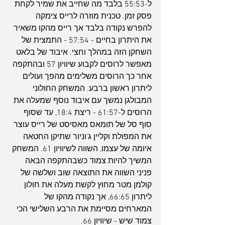
ל-55:53 בלבד מה שחייב את שמיר לקחת 
פסק זמן. טכנית מוזרה לרייס צימקה 
להפרש נקודה בלבד אך רייס מהקו משאיר 
את היתרון בחיים - 57:54 - התמצית של 
השחקן הזה במהלך וחצי. איבוד של בלאט 
מאפשר לרוסים לקבוע שיוויון 57 ובהתקפה 
אחר כך הרוסים משלימים מהפך ועולים 
ליתרון ראשון ברבע. המשחק החולוני 
המבולגן נמשך עם איבוד נוסף שמעלה את 
הרוסים ל-61:57 - ריצת 18:4, עד שסוף 
סוף סל של תומאס מאסיסט של רייס עוצר 
את המפולת וקליין ג'וניור שתיקן החטאה 
איומה של עצמו, השווה לשיוויון 61. המשחק 
המשיך להיות צמוד כשבהתקפה הבאה 
פניני השווה את התוצאה שוב ושלשה של 
קולמן מטר מחוץ לקשת מעלה את חולון 
ליתרון 66:65, אך נקודה מהקו של 
המארחים מסיימת את הרבע השלישי הכי 
צמוד שיש - שיוויון 66.