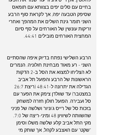
לחלוטין. גלן רייס ג'וניור עוד שמר את הפער 
בחיים עם סלים יפים בצוותא עם תומאס 
שסיפק הטבעה יפה, אך לקראת סוף הרבע 
השני תומר גינת השלים את המהפך ואחרי 
זריקות עונשין של האורחים על סף סיום 
המחצית האורחים מובילים 44:41.
הרבע השלישי נפתח בדיוק איפה שהסתיים 
השני - רע מאוד מבחינת חולוניה. הנמרים 
לא הצליחו למצוא את הסל ב-2 הדקות 
הראשונות של הרבע והפועל תל אביב 
הגדילה את יתרונה ל-48:41 (ריצת 26:7 
במצטבר) עד שוולדן צימק את הפער עם 
סל ועבירה. הפועל חולון חזרה למשחק 
בזכות סל של רייס ג'וניור ושלשה של פניני 
שהשוותה לשיוויון 48 ומיני-ריצה של 7:0. 
מקי התל אביב קלע שלשה משלו וסימן 
"שקט" עם האצבע לקהל, אך שותק מי 