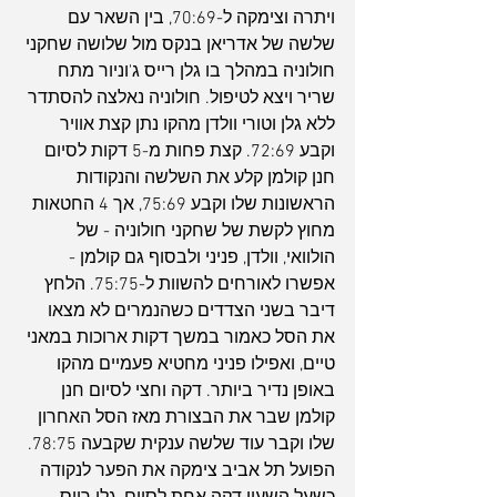
ויתרה וצימקה ל-70:69, בין השאר עם 
שלשה של אדריאן בנקס מול שלושה שחקני 
חולוניה במהלך בו גלן רייס ג'וניור מתח 
שריר ויצא לטיפול. חולוניה נאלצה להסתדר 
ללא גלן וטורי וולדן מהקו נתן קצת אוויר 
וקבע 72:69. קצת פחות מ-5 דקות לסיום 
חנן קולמן קלע את השלשה והנקודות 
הראשונות שלו וקבע 75:69, אך 4 החטאות 
מחוץ לקשת של שחקני חולוניה - של 
הולוואי, וולדן, פניני ולבסוף גם קולמן - 
אפשרו לאורחים להשוות ל-75:75. הלחץ 
דיבר בשני הצדדים כשהנמרים לא מצאו 
את הסל כאמור במשך דקות ארוכות במאני 
טיים, ואפילו פניני מחטיא פעמיים מהקו 
באופן נדיר ביותר. דקה וחצי לסיום חנן 
קולמן שבר את הבצורת מאז הסל האחרון 
שלו וקבר עוד שלשה ענקית שקבעה 78:75. 
הפועל תל אביב צימקה את הפער לנקודה 