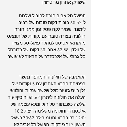
ששותק אחרון מר טייווין! 
הפועל תל אביב חזרה להוביל ועלתה 
ל-60:52 בזכות דקות טובות של רביב 
לימונד. שמיר לקח פסק זמן ממנו חזרה 
חולוניה בצורה טובה עם נקודות של תומאס 
מהקו ואז אסיסט למהלך פאול-סל מצויין 
של וולדן, 62:58 אחרי 30 דקות של כדורסל. 
סל גבולי של אלכסנדר על הבאזר לא אושר.
הקאמבק של חולוניה והמהפך נמשך 
בפתיחת הרבע האחרון עם 5 נקודות של 
גלן רייס ג'וניור כולל שלשה ענקית, והולוואי 
העלה את חולוניה ליתרון 65:62 והוסיף עוד 
שלשה כשבתווך סל חזק ומלא עוצמה של 
אלכסנדר, וחולוניה משלימה ריצת 18:2 
(12:0 רק ברבע זה) ומובילה 70:62 כשעל 
השעון 7 וחצי דקות. הפועל תל אביב לא 