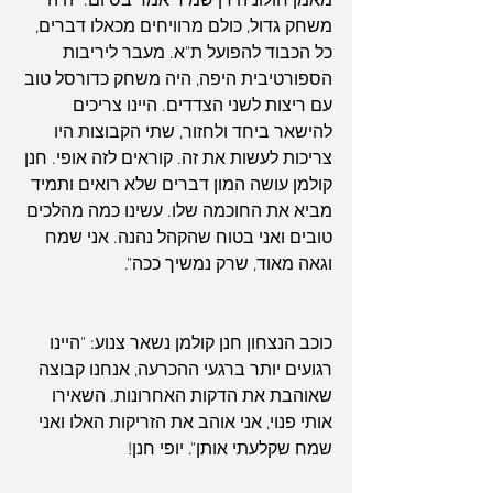
מאמן חולוניה דן שמיר אמר בסיום: "היה 
משחק גדול, כולם מרוויחים מכאלו דברים, 
כל הכבוד להפועל ת"א. מעבר ליריבות 
הספורטיבית היפה, היה משחק כדורסל טוב 
עם ריצות לשני הצדדים. היינו צריכים 
להישאר ביחד ולחזור, שתי הקבוצות היו 
צריכות לעשות את זה. קוראים לזה אופי. חנן 
קולמן עושה המון דברים שלא רואים ותמיד 
מביא את החוכמה שלו. עשינו כמה מהלכים 
טובים ואני בטוח שהקהל נהנה. אני שמח 
וגאה מאוד, שרק נמשיך ככה".
כוכב הנצחון חנן קולמן נשאר צנוע: "היינו 
רגועים יותר ברגעי ההכרעה, אנחנו קבוצה 
שאוהבת את הדקות האחרונות. השאירו 
אותי פנוי, אני אוהב את הזריקות האלו ואני 
שמח שקלעתי אותן". יופי חנן!