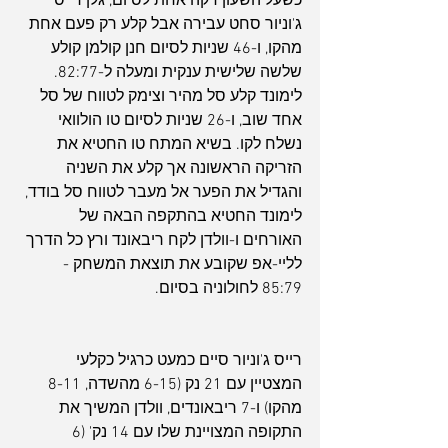
כשעל השעון דקה אחת לסיום, גלן רייס 
ג'וניור סחט עבירה אבל קלע רק פעם אחת 
מהקו, ו-46 שניות לסיום חנן קולמן קולע 
שלשה שלישית ענקית ומעלה ל-82:77. 
לימונד קלע סל מהיר וצימק לטווח של סל 
אחד שוב, ו-26 שניות לסיום טו הולוואי 
נשלח לקו. בשיא המתח טו החטיא את 
הזריקה הראשונה אך קלע את השניה 
והגדיל את הפער אל מעבר לטווח סל בודד, 
לימונד החטיא בהתקפה הבאה של 
האורחים ו-וולדן לקח ריבאונד ורץ כל הדרך 
לליי-אפ שקובע את תוצאת המשחק - 
85:79 לחולוניה בסיום.
רייס ג'וניור סיים כמעט כרגיל כקלעי 
המצטיין עם 21 נק (6-15 מהשדה, 8-11 
מהקו) ו-7 ריבאונדים, וולדן המשיך את 
התקופה המצויינת שלו עם 14 נק' (6 