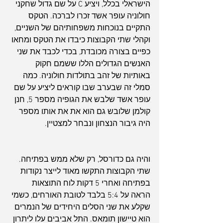
הישראלי בכלל, ויציע C על שם גדול שחקני 
חולוניה עופר אשד זכרו לברכה. הטקס 
התקיים בנוכחות משפחותיהם של השניים, 
וקהלי שתי הקבוצות כיבדו את הטקס ומחאו 
כפיים בצורה מכובדת, בכדי לכבד את שני 
האנשים הגדולים הללו ששמם חקוק 
באותיות של זהב בתולדות חולוניה. כמה 
סמלי זה שבערב שבו קוראים ליציע על שם 
עופר אשד שלבש את הגופיה מספר 5, חנן 
קולמן שלובש גם הוא את את אותו מספר 
היה גיבור הנצחון ונבחר למצטיין.
והיה גם כדורסל, רק שלא ממש בפתיחה. 
שתי הקבוצות התקשו מאוד לייצר נקודות 
בפתיחה ואחרי 5 דקות לוח התוצאות 
הראה על 5:4 בלבד לטובת האורחים, כשמי 
שקלע את שני הסלים היחידים של הנמרים 
הוא טיישון תומאס. התל אביבים עלו ליתרון 