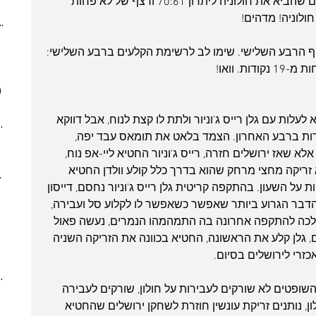
עונשין ועוד שלשה של גלן בטירוף חושים שהביא את חולוניה ליתרון 70:61 ורצף של לא פחות 
(4)
4 posts
ber 2023
(2)
2 posts
 post
ום ירושלים מצמקת, 72:67 בסוף הרבע השלישי. שימו לב לרשימת הקלעים ברבע השלישי: 
 posts
 posts
)
7 posts
(5)
5 posts
לות עם גלן רייס ג'וניור ולתת לו קצת לנוח, אבל דווקא 
7)
7 posts
ב חולוניה התקרר וקלע רק 3 נקודות ברבע האחרון. הצמד בלאט את תומאס עבד יפה, 
(7)
7 posts
85: כ-3 דקות לסיום אלא שאז ירושלים חזרה, רייס ג'וניור החטיא ליי-אפ נוח, 
(3)
3 posts
יקה מחצי מרחק שהוא בדרך כלל קולע וולדן החטיא 
022
(7)
7 posts
פתאום זה שיוויון 85 עם 40 שניות על השעון. בהתקפה קריטית גלן רייס ג'וניור נחסם, דייסון 
 posts
בר הגרוע ביותר שאפשר כשאפשר לו לקלוע סל ועבירה, 
 posts
וניה הלכה להתקפה אחרונה בה התמהמהו הנמרים, נעשה פאול 
 posts
-2 וחצי שניות לסיום, גלן קלע את הראשונה, החטיא בכוונה את הזריקה השניה 
10 posts
(4)
4 posts
(6)
6 posts
ופטים לא שורקים לעבירות על חולון, שורקים לעבירה 
(8)
8 posts
ן, נותנים זריקת עונשין חוזרת לשחקן ירושלים שהחטיא 
(5)
5 posts