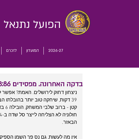
הפועל נתנאל
ח
2026-27
המועדון
לזכרם
בדקה האחרונה. מפסידים 88:86 בירושלים
ניצחון דחוק לירושלים. האמת? אפשר לה
39 דקות, שיחקה טוב יותר בהובלתו הב
קטן 
הבאזר.
אין מה לעשות, גם נס פך השמן הספיק רק ל-8 ימים, ביום התשיעי 