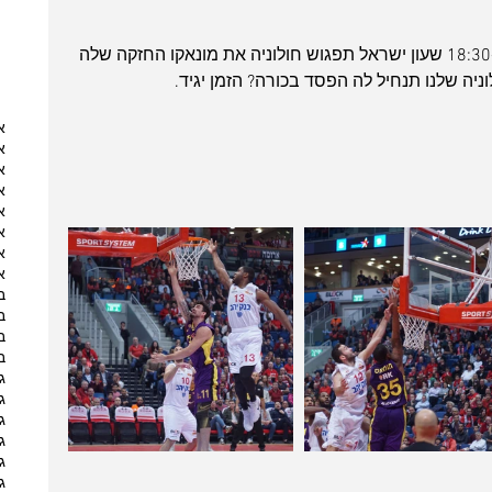
אין הרבה זמן לנוח, כבר ביום שלישי ב-18:30 שעון ישראל תפגוש חולוניה את מונאקו החזקה שלה 
יה שלנו תנחיל לה הפסד בכורה? הזמן יגיד.
א
א
א
א
א
א
א
א
ב
ב
ב
ב
ג
ג
ג
ג
ג
ג