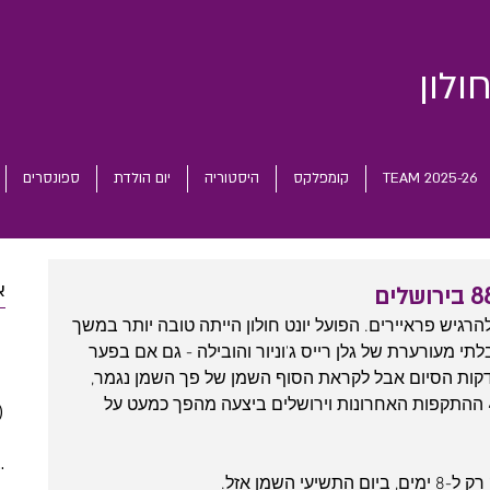
ולון
TEAM 2025-26
קומפלקס
היסטוריה
יום הולדת
ספונסרים
א
רגיש פראיירים. הפועל יונט חולון הייתה טובה יותר במשך 
 posts
לתי מעורערת של גלן רייס ג'וניור והובילה - גם אם בפער 
 posts
- ברוב שלבי המשחק, הובילה 6 בדקות הסיום אבל לקראת הסוף השמן של פך השמן נגמר, 
 posts
חולוניה לא הצליחה לייצר סל שדה ב-4 ההתקפות האחרונות וירושלים ביצעה מהפך כמעט על 
)
2 posts
(5)
5 posts
(5)
5 posts
השמן אזל.