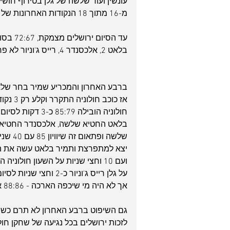
מ-16 מתוך 18 הנקודות האחרונות של חולוניה! מדהים! 
עד הסי
בלאט 2, אלכסנדר 4, רייס ג'וניור לא פחות מ-19 נקודות. וואו!
ברבע האחרון והמכריע שמיר בחר שלא לע
אז כוכ
חולוניה הובילה 79
בלאט החטיא שלשה, אלכסנדר החטיא זר
שלשה ו
יצא למתפרצת ותמיר בלאט עשה את הד
ועם 10 וחצי שניות על השעון חול
על גלן רייס ג'וניור כ
אך לא היה מי שיכפה הארכה - 88:86 אכזרי לירושלים בסיום.
גם השיפוט ברבע האחרון לא תרם כשהש
לזכות ירושלים בכל נגיעה של שחקן חולו