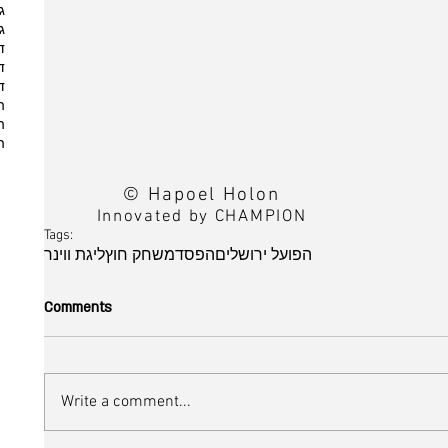
ג
ג
ד
ד
ד
ה
ה
ה
© Hapoel Holon
Innovated by CHAMPION
Tags:
הפועל ירושלים
הפסד
משחק חוץ
ליגת ווינר
Comments
Write a comment...