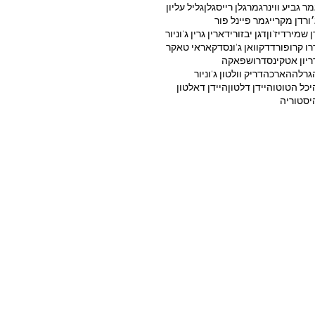
מר גביע ווינר
גמר
גלן רייס
גלן
גליל עליון
׳ורדן מקריי
גמר פיינל פור
ן שמיר
דיז'ון
דגן יבזורי
דארין גרין ג'וניור
רו קרופורד
דקוואן ג'ונס
דקאראי טאקר
ריון אטקינס
דרושפאקה
גרלה
הארכה
דריק וולטון ג'וניור
יכל הטוטו
היידן דלטון
היידן דאלטון
יסטוריה