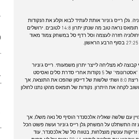
(6)
6 posts
(5)
5 posts
025
(6)
6 posts
. גלן רייס ג'וניור אותת לעתיד לבוא וקלע את הנקודות 
 posts
הראשונות, וולדן פתח עם פאול סל וגם תומאס נראה טוב מה שנתן יתרון 14:8 לטובים. ירושלים 
 posts
 והשוותה עם ריצת 9:2 עד שחולוניה חזרה לעצמה וסל רדף סל במשחק צמוד מאוד 
)
5 posts
(2)
2 posts
7)
7 posts
(7)
7 posts
צה לא מצליחה לייצר יתרון משמעותי. רייס ג'וניור 
(5)
5 posts
התעורר באמצע הרבע ועזר לייצר פער "אסטרונומי" של 5 נקודות אחרי סדרת סלים ואסיסט 
2024
(6)
6 posts
לתומאס, ירושלים חזרה מפסק זמן עם ריצת 8:0 ושתי שלשות של דייסון שהפכו את התוצאה, אך 
ber 2024
(5)
5 posts
וב לקחה את היתרון. נקודות של תומאס מהקו נתנו לחולון 
 post
 posts
 posts
10 posts
ויין עם שלשה שאליה אלכסנדר הוסיף סל נאה משלו, אך 
(6)
6 posts
 ברגע זה התשתלט על המשחק גלן רייס ג'וניור ועשה פשוט הכל 
(9)
9 posts
מהכל: עונשין, שלשה, עוד שלשה, עוד 3 זריקות עונשין מוצלחות, בטווח סל של אלכסנדר, עוד 
(6)
6 posts