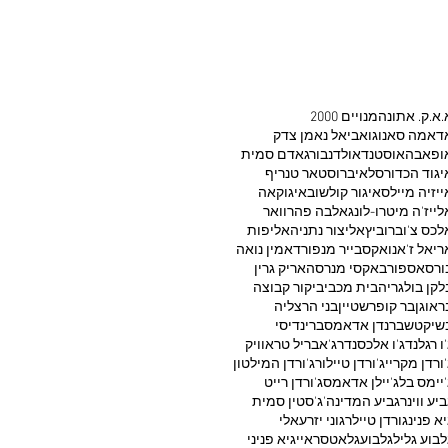
.א.ק. אתונה
2000 מנויים
דאמה סאנוגו
אביאל נאמן צדק
ופאבה
אוסטנד
אולדנבורג
אדם סמית
יגוד הכדורסל
איברוסטאר טנריף
ייזיה מיילס
איגור קולשוב
איגוקאה
לייז'ה מיטרו-לונג
אלבה פהרוואר
לכס צ'וברוביץ
אליצור נתניה
אליפות
ריאל ז'אנו
אקסבייר מנפורד
אמין נואה
ורסאספור
באקסי מנרסה
אריק גרין
לקן בולגריה
בית מכבי
ביקור קבוצה
ראוגן
בר קופרשטיין
בני הרצליה
שיקטש
ברנדן אדאמס
ברינדיסי
'ו רגלנד
ג'ו אלכסנדר
ג'אבריל טראוויק
'ורדן מקריי
ג'ורדן טיילור
ג'ורדן המילטון
'יימס בל
ג'יילן אדאמס
ג'ורדן רייט
ביע ווינר
גביע המדינה
ג'סטין סמית'
יא פנינ
גורדן טיילר
גוני יזרעאלי
לבוע גליל
גלבוע
גלאטסראיי
גיא פניני