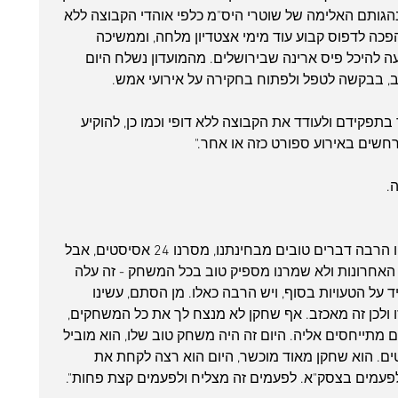
הגותם האלימה של שוטרי היס"מ כלפי אוהדי הקבוצה ללא 
פכה לדפוס קבוע עוד מימי אצטדיון מלחה, וממשיכה 
 להיכל פיס ארינה שבירושלים. מהמועדון נשלח היום 
, בבקשה לטפל ולפתוח בחקירה על אירועי אמש.
תפקידם ולעודד את הקבוצה ללא דופי וכמו כן, להוקיע 
חשים באירוע ספורט כזה או אחר."
.
מאמן חולוניה דן שמיר אמר בסיום: "היו הרבה דברים טובים מבחינתנו, מסרנו 24 אסיסטים, אבל 
האחרונות ולא שמרנו מספיק טוב בכל המשחק - זה עלה 
ד על הטעויות בסוף, ויש הרבה כאלו. מן הסתם, עשינו 
 ולכן זה מאכזב. אף שחקן לא מנצח לך את כל המשחקים, 
ם מתייחסים אליה. היום זה היה משחק טוב שלו, הוא מוביל 
ים. הוא שחקן מאוד מוכשר, היום הוא רצה לקחת את 
לפעמים בצסק"א. לפעמים זה מצליח ולפעמים קצת פחות". 