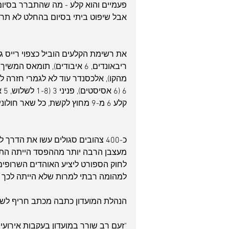
פעמיים והוא קלע - מה שהתברר בסיום כ
אבל שיפוט ביתי בסיום בהחלט לא תרם
קלע 6 מ-9 מחוץ לקשת, כל שאר חולוניה 1 מ-12 כשמתוכם פניני 1 מ-8. קשה לנצח ככה.
כ-400 צהובים סגולים עשו את הדרך
לחוק הספורט ליציע האוהדים השרופים,
למהומה רבתי למרות שלא הייתה לכך 
הנהלת המועדון כתבה מכתב חריף לשר
"זעם רב שורר במועדון בעקבות אירועי