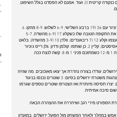
נקודה קריטית (!), ועוד. אמנם לא הפסדנו בגלל השיפוט, 
(5)
5 posts
.
ber 2021
(2)
2 posts
 posts
posts
את רשימת הקלעים הוביל כצפוי רייס ג'וניור עם 36 (19 ברבע השלישי, 6-9 לשלוש, 8-9 מהקו, 6 
10 posts
ריבאונדים, 6 איבודים), תומאס המשיך את התקופה הטובה שלו כשקלע 17 (6-9 מהשדה, 5-7 
10 posts
מהקו), אלכסנדר עוד לא לגמרי חזרה לעצמו וקלע 12 (7 ריבאונדים), וולדן 10 (3-9 מהשדה), בלאט 
6 (6 אסיסטים), פניני 3 (1-8 לשלוש, 5 אסיסטים), קליין 2. כן שותפו: קולמן ודדון. גלן רייס ג'וניור 
ת
 לירושלים, עודדו בצורה נהדרת אך יצאו מאוכזבים. מה שהיה 
מעצבן הרבה יותר מההפסד הייתה התנהגות משטרת ירושלים בסיום: 3 שוטרים נכנסו בניגוד 
 יצרו תסיסה מיותרת ואז הצטרפו שוטרים נוספים שגרמו 
שום סיבה אמיתית.
ת הספורט מירי רגב ושיחררה את ההצהרה הבאה: 
 אמש במהלך ולאחר המשחק מול הפועל ירושלים. במועדון 