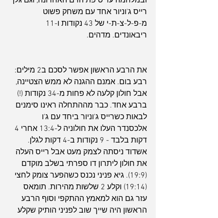
ובמלחמה עד טיפת הדם האחרונה, וגם גלן 
רייס ג'וניור אחד עם משחק פשוט 
מ-פ-ל-צ-ת-י של 43 נקודות ו-11 
ריבאונדים. מדהים.
את הרבע הראשון אפשר לסכם ב2 מילים: 
רבע בום. אמנם ההגנה לא ממש הצטיינה, 
אבל חולון קלעה לא פחות מ-34 נקודות (!) 
ברבע אחד. כבר מההתחלה ראינו סימנים 
לבאות כשרייס ג'וניור ביחד עם ג'ו 
אלכסנדר העלו את חולוניה ל-13:4 אחרי 4 
דקות בלבד - 9 נקודות ב-4 דקות לגלן. 
אשדוד ניסתה לצמק מעט אבל רייס העלה 
את חולון ליתרון דו ספרתי בשלב מוקדם 
(19:9). גיא פניני נכנס כשהפער צומק לחצי 
(19:14) וקלע 2 שלשות מהירות. תומאס 
עזר גם הוא למאמץ ההתקפי וסוף הרבע 
הראשון היה שייך שוב לפניני הותיק שקלע 