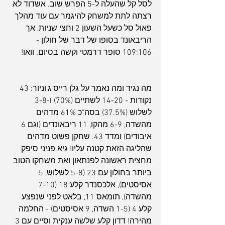
לסל קל שהעלה ל-5 הפרש שוב. אשדוד לא 
רצתה לתת למשחק להיגמר עם עוד מהלך 
פאול סל כשעל השעון 2 וחצי שניות, אך 
הריבאונד בסופו של דבר של חולון - 
109:106 סופר דרמטי וקשה בסיום. וואו!
מה נגיד ומה נאמר על גלן רייס ג'וניור: 43 
נקודות - 14-20 לשתיים (70%) ו-3-8 
לשלוש (37.5%) בסה"כ 61% מדהים 
מהשדה, 6-9 מהקו, 11 ריבאונדים (וגם 6 
איבודים) ומדד 43. שחקן פשוט מדהים 
שהליגה הזאת קטנה עליו! גיא פניני סיפק 
מחצית ראשונה לפנתאון ואת משחקו הטוב 
ביותר בחולון עם 23 (5-8 לשלוש, 5 
אסיסטים), אלכסנדר קלע 18 (7-10 
מהשדה), תומאס 11, בלאט לפני שנפצע 
קלע 4 (1-5 השדה, 9 אסיסטים) - החלמה 
מהירה! דדון קלע שלשה ענקית וסיים עם 3 