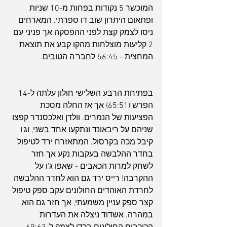
המוכשר 5 נקודות בפחות מ-10 שניות 
ופתאום היתרון שוב דו ספרתי. המארחים 
ניסו לצמק קצת לפני ההפסקה אך פניני עם 
2 קליעות מוצלחות מהקו קבע את תוצאת 
המחצית - 56:45 לחבר'ה הטובים.
בפתיחת הרבע השלישי חולון עלתה ל-14 
הפרש (65:51) אך אז החלה מסכת 
הפציעות של הנמרים. וולדן ואלכסנדר קפצו 
שניהם על ריבאונד ונתקעו אחד בשני, וג'ו 
קיבל מכה בקרסול. המתאזרח ירד לטיפול 
בחדר ההלבשה בעקבות נקע אך חזר 
לשחק למרות הכאבים - שאפו ג'ו על 
ההקרבה! רייס ירד גם הוא לחדר ההלבשה 
לחרדת האוהדים החולונים עקב ספק טיפול 
קצר ספק עניין משמעתי, אך חזר גם הוא 
במהרה. אשדוד ניצלה את העדרות 