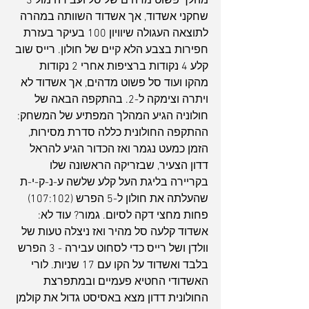
מהלך פשוט מדהים של סל ועבירה מול 3 
שחקני אשדוד, אך אשדוד השוותה במהרה 
לתוצאה העגולה שיוויון 100 בעיקר בעזרת 
חפירות בצבע הלא קיים של חולון. רייס שוב 
קלע 4 נקודות ברציפות אחרי 2 נקודות 
מהקו ועוד סל פשוט מדהים, אך אשדוד לא 
ויתרה וצימקה ל-2. בהתקפה הבאה של 
חולוניה הגיע המהלך המפתיע של המשחק: 
ההתקפה החולונית כללה סדרת מסירות, 
הזמן כמעט נגמר ואז הכדור הגיע להראל 
דדון הצעיר, שבזריקה הראשונה שלו 
בקריירה בליגת העל קלע שלשה ע-נ-ק-י-ת 
שהעלתה את חולון ל-5 הפרש (107:102) 
פחות מחצי דקה לסיום. גמור? עוד לא: 
אשדוד קלעה סל מהיר ואז ניצלה טעות של 
וולדן ושל רייס כדי לסחוט עבירה - 3 הפרש 
בלבד ואשדוד על הקו עם 17 שניות. לורי 
האשדודי החטיא פעמיים ובמתפרצת 
החולונית דדון מצא באסיסט גדול את קולמן 