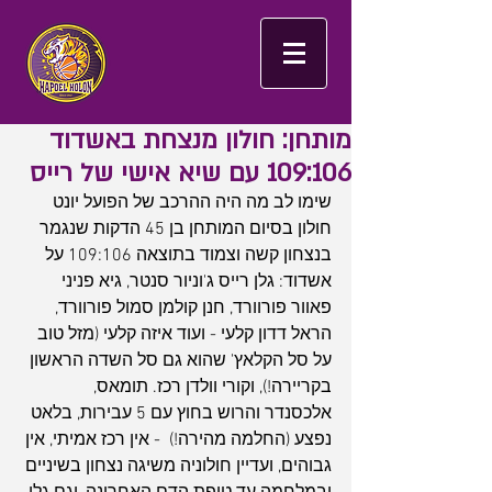
מותחן: חולון מנצחת באשדוד
109:106 עם שיא אישי של רייס
שימו לב מה היה ההרכב של הפועל יונט 
חולון בסיום המותחן בן 45 הדקות שנגמר 
בנצחון קשה וצמוד בתוצאה 109:106 על 
אשדוד: גלן רייס ג'וניור סנטר, גיא פניני 
פאוור פורוורד, חנן קולמן סמול פורוורד, 
הראל דדון קלעי - ועוד איזה קלעי (מזל טוב 
על סל הקלאץ' שהוא גם סל השדה הראשון 
בקריירה!), וקורי וולדן רכז. תומאס, 
אלכסנדר והרוש בחוץ עם 5 עבירות, בלאט 
נפצע (החלמה מהירה!)  - אין רכז אמיתי, אין 
גבוהים, ועדיין חולוניה משיגה נצחון בשיניים 