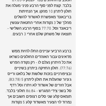
הכוכבים החולונים בכדי לצמק ל-69:63 
בלבד. קצת לפני סוף הרבע פניני מעלה את 
חולון ליתרון 10 מהקו, אך הנחיתות 
בריבאונד מאפשרת לאשדוד להשלים 
מהלך של 3 נקודות אחרי החטאת עונשין 
ריבאונד וסל, 77:70 בסוף הרבע השלישי - 
תוצאה של משחק שלם אחרי 3 רבעים.
ברבע הרביעי עניינים החלו להיות ממש 
מדאיגים עבור האוהדים החולונים כשראו 
את כל היתרון נעלם לו - רק נקודה הפרש 
(77:76). חולון החזיקה ביתרון בשיניים 
ובציפורניים בזכות שלשות של בלאט ורייס 
ג'וניור שהעלות את חולון ליתרון 5 (83:78), 
אבל הזרים של אשדוד לא ויתרו וסל רדף 
סל בשני צידי המגרש - 86:84 חולוני בלבד. 
תומאס קלע שני סלים רצופים חשובים אך 
נמרוד לוי הצעיר מאשדוד קלע 5 נקודות 