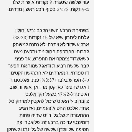
עוד שלשה שסגרה 9 נקודות אישיות שלו 
ב-4 דקות, 34:22 בסוף רבע ראשון מדהים.
בפתיחת הרבע השני הקצב נרגע. חולון 
עלתה ליתרון שיא של 15 נקודות (38:23) 
אבל אשדוד לא ויתרה ולא נתנה למשחק 
לברוח. ההתקפה החולונית נתקעה מעט 
כשאשדוד צימקה את ההפרש, אך פניני 
קבר שלשה רביעית ודאג לשמור את הפער 
דו ספרתי. המארחים לא התרגשו והקטינו 
ל-6 הפרש בלבד (43:37). פניני ואלכסנדר 
דאגו שהפער לא יקטן מדי, אך אשדוד שוב 
הקטינה ל-47:42 כשעל הקו אלכס 
צ'וברוביץ' האקס שיכול להקטין למרחק סל 
אחד. אלכס החטיא פעמיים, ואז הגיע 
ההתעוררות של גלן רייס שהיה פחות 
דומיננטי עד כה ברבע זה: פלואטר יפה, 
חטיפה של וולדן ושלשה של גלן נתנו לשחקן 