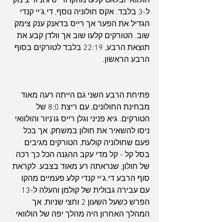
הולוואי ובלאט קלעו מהקו ורייס ג'וניור צימק 
ל-3 בלבד. אקס חולוניה נוסף, די.ג'יי קנדי 
הגדיל את הפער אך רייס בדאנק ענק צימק 
שוב. הטורקים קלעו שוב אך וולדן קבע את 
תוצאת הרבע, 22:19 בלבד לטורקים בסוף 
הרבע הראשון.
פתיחת הרבע השני גם הייתה רעה מאוד 
מבחינת החולונים, עם ריצת 8:0 של 
הטורקים. גיא פניני וגלן רייס גו'ניור והולוואי 
ניסו להשאיר את חולון במשחק, אך בכל 
פעם שחולוניה קולעת, הטורקים מגיבים 
בסל קל - קל מדי עקב ההגנה הכל כך רכה 
של חולון, שנראתה רע מאוד בצבע. לקראת 
סוף הרבע די.ג'יי קנדי קלע פעמיים מהקו 
עם עבירה גבולית של קולמן והעלה ל-13 
הפרש כשעל השעון 2 וחצי שניות, אך 
המהלך האחרון היה מהלך יפה של הולוואי 