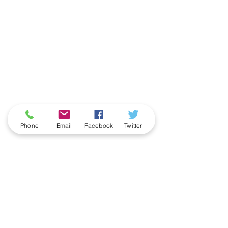
ארכיון
Phone
Email
Facebook
Twitter
June 2026
(5)
5 posts
May 2026
(6)
6 posts
April 2026
(3)
3 posts
March 2026
(2)
2 posts
February 2026
(5)
5 posts
January 2026
(5)
5 posts
December 2025
(6)
6 posts