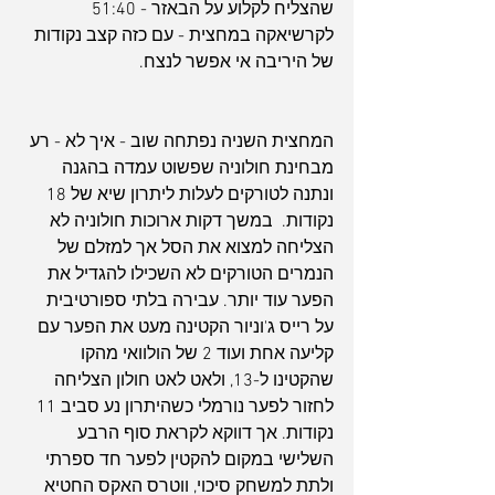
שהצליח לקלוע על הבאזר - 51:40 
לקרשיאקה במחצית - עם כזה קצב נקודות 
של היריבה אי אפשר לנצח.
המחצית השניה נפתחה שוב - איך לא - רע 
מבחינת חולוניה שפשוט עמדה בהגנה 
ונתנה לטורקים לעלות ליתרון שיא של 18 
נקודות.  במשך דקות ארוכות חולוניה לא 
הצליחה למצוא את הסל אך למזלם של 
הנמרים הטורקים לא השכילו להגדיל את 
הפער עוד יותר. עבירה בלתי ספורטיבית 
על רייס ג'וניור הקטינה מעט את הפער עם 
קליעה אחת ועוד 2 של הולוואי מהקו 
שהקטינו ל-13, ולאט לאט חולון הצליחה 
לחזור לפער נורמלי כשהיתרון נע סביב 11 
נקודות. אך דווקא לקראת סוף הרבע 
השלישי במקום להקטין לפער חד ספרתי 
ולתת למשחק סיכוי, ווטרס האקס החטיא 