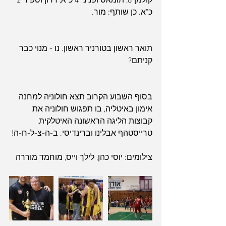
קולמן 8, תומאס ופניני 4 כ"א, דדון וספיר 2 
כ"א. כן שותף: מור.
תואר ראשון בטורניר ראשון. נו - מנוי כבר 
קניתם?
בסוף השבוע הקרוב תצא חולוניה למחנה 
אימון באיטליה, בו תפגוש חולוניה את 
קבוצות הליגה הראשונה האיטלקית, 
טרייסטהף אבלינו וברינדיסי. ב-ה-צ-ל-ח-ה!
צילומים: יוסי כהן, לילך וייס, מוחמד מוררה