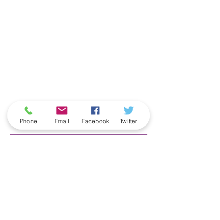
ארכיון
Phone
Email
Facebook
Twitter
June 2026
(5)
5 posts
May 2026
(6)
6 posts
April 2026
(3)
3 posts
March 2026
(2)
2 posts
February 2026
(5)
5 posts
January 2026
(5)
5 posts
December 2025
(6)
6 posts