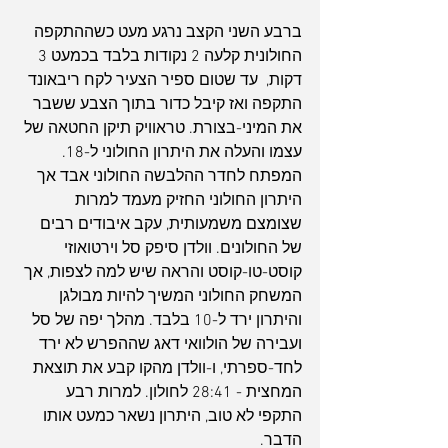
ברבע השני הקצב נרגע מעט כשההתקפה 
החולונית קלעה 2 נקודות בלבד בכמעט 3 
דקות,  עד שטום ספיר הצעיר לקח ריבאונד 
התקפה ואז קיבל כדור בתוך הצבע ששבר 
את המיני-בצורת. טראוויק תיקן החטאה של 
עצמו והעלה את היתרון החולוני ל-18. 
המפתח לחדר ההלבשה החולוני אבד אך 
היתרון החולוני החזיק מעמד למרות 
שצומצם משמעותית, עקב איבודים רבים 
של החולונים. וולדן סיפק סל וירטואוזי 
קוסט-טו-קוסט והראה שיש למה לצפות, אך 
המשחק החולוני המשיך להיות מבולגן 
והיתרון ירד ל-10 בלבד. מהלך יפה של סל 
ועבירה של הולוואי דאג שההפרש לא ירד 
לחד-ספרתי, ו-וולדן מהקו קבע את תוצאת 
המחצית - 28:41 לחולון. למרות רבע 
התקפי לא טוב, היתרון נשאר כמעט אותו 
הדבר.