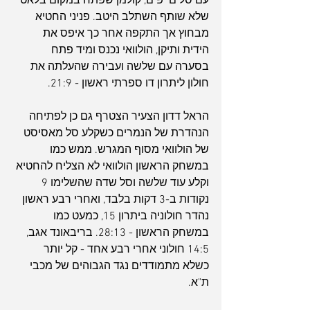
עם סלים יפים, קולמן שפתח במקום בלאט 
שלא שותף השתלב היטב. פניני החטיא 
מבחוץ אך התקפה אחר כך איפס את 
הידית ותיקן, הולוואי נכנס ומיד פתח 
בסערה עם שלשה ועבירה שהעלתה את 
חולון ליתרון דו ספרתי ראשון - 21:9. 
הראל דדון הצעיר הצטרף גם כן לפתיחה 
הנהדרת של הנמרים כשקלע סל מאסיסט 
של הולוואי מסוף המגרש. ממש כמו 
במשחק הראשון הולוואי לא הצליח להחטיא 
וקלע עוד שלשה וסל שדה שהשלימו 9 
נקודות ב-3 דקות בלבד, ואחרי רבע ראשון 
נהדר חולוניה ביתרון 15, כמעט כמו 
במשחק הראשון - 28:13. בריבאונד אגב, 
14:5 חולוני אחרי רבע אחד - קל יותר 
כשלא מתמודדים נגד הגבוהים של מכבי 
ת"א.