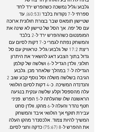
בתחילת הרבע האחרון הריצה של 
גלבוע/גליל נמשכה כשהפרש ירד לחד 
ספרתי ל-7 נקודות בלבד (60:53), עד 
שטיישון תומאס שבר בצורת חולונית ארוכה 
עם סל יפה. אך הסל של טיישון לא שינה את 
המומנטום כשההפרש ירד ל-2 בלבד 
והמשחק נפתח לגמרי כ-7 דקות לסיום עם 
ריצת 17:2 של גלבוע/גליל. טראוויק עם סל 
גדול בתוך הצבע דאג להשאיר את היתרון 
חולוני, וולדן הגדיל ל-6 ושלשה של קולמן 
הגדילה ל-7 במהלך שלאחר מכן. גלבוע 
הגיבה בשלשה משלה וסל נוסף קבע שוב 2 
והנדנדה המשיכה. כ-4 דקות לסיום הולוואי 
עלה מהספסל וקלע שלשה ענקית בנגיעה 
הראשונה שלו שהעלתה ל-5 הפרש. פניני 
חטף נהדר והעלה ל-6 מהקו, וולדן סחט 
עבירת תוקף אך הולוואי איבד והמשחק 
המשיך להיות צמוד. אלכסנדר מהקו העלה 
את ההפרש ל-8 (75:67) כדקה וחצי לסיום. 