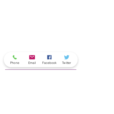
ארכיון
Phone
Email
Facebook
Twitter
June 2026
(5)
5 posts
May 2026
(6)
6 posts
April 2026
(3)
3 posts
March 2026
(2)
2 posts
February 2026
(5)
5 posts
January 2026
(5)
5 posts
December 2025
(6)
6 posts