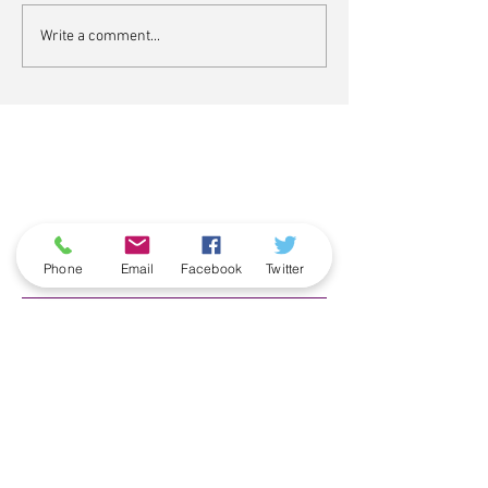
Write a comment...
ארכיון
Phone
Email
Facebook
Twitter
June 2026
(5)
5 posts
May 2026
(6)
6 posts
April 2026
(3)
3 posts
March 2026
(2)
2 posts
February 2026
(5)
5 posts
January 2026
(5)
5 posts
December 2025
(6)
6 posts