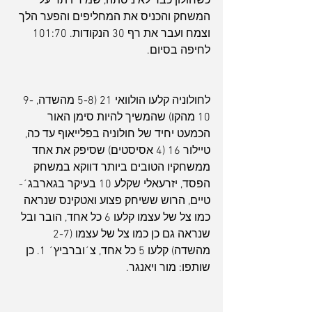
כשחולון כבר לא ניסתה, שמיר ויתר על 
המשחק והכניס את המחליפים והפער הלך 
וצמח ועבר את רף 30 הנקודות. 101:70 
לחיפה בסיום.
לחולוניה קלעו הולוואי 21 (5-8 מהשדה, 9-
10 מהקו) שהמשיך להיות סימן האור 
הכמעט יחיד של חולוניה בפלייאוף עד כה, 
טיילור 16 (4 אסיסטים) שסיפק את אחד 
ממשחקיו הטובים ביותר דווקא במשחק 
הפסד, יזרעאלי שקלע 10 בעיקר בגארבג´-
טיים, הרוש ששיחק פצוע ואטקינס שנראה 
כמו צל של עצמו קלעו 6 כל אחד, הובר ובל 
שנראה גם כן כמו צל של עצמו (2-7 
מהשדה) קלעו 5 כל אחד, צ´וברביץ´ 1. כן 
שותפו: מור ויאנגר.