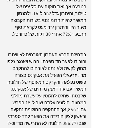
הטבעה עוצמתית, ובהתקפה הבאה החטיא 
הטבעה אך זאת תוקנה עם סל יפה של 
טיילור, והיתרון גדל שוב ל-15. זלמנסון 
המשיך להיות הדומיננטי בשורות הקבוצה 
מעיר היין והיתרון ירד מעט לקראת סוף 
הרבע 72:61 אחרי 30 דקות של כדורסל.
בתחילת הרבע האחרון האורחים לא וויתרו 
והורידו לפער חד ספרתי. הרוש ויאנגר צלפו 
מחוץ לקשת ולא נתנו לאורחים להתקרב 
מדי. יזרעאלי הפעיל את אטקינס בצורה 
פשוט נפלאה, והקרקס המעופף של חולוניה 
המשיך עם עוד דאנק מדהים של אטקינס, 
שלבטח ישתלט לחלוטין על עשרת מהלכי 
המחזור. חולוניה עלתה שוב ל-15 הפרש 
עם 86:71, אך ההתקפה החולונית נתקעה 
וראשון לציון הורידה את הפער לחד ספרתי 
שוב (86:77). חולוניה לא התרגשה מדי וכ-2 