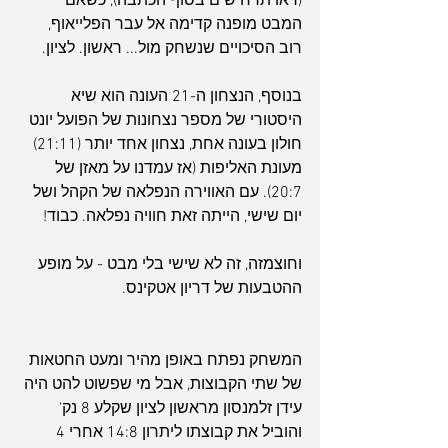
(ראו תרחישים בסוף הכתבה), כשאם 
המבט מופנה קדימה אל עבר הפלייאוף, 
רוב הסיכויים שנשחק מול... ראשון. לציון.
בנוסף, הנצחון ה-21 העונה הוא שיא 
היסטורי של מספר נצחונות של הפועל יונט 
חולון בעונה אחת, נצחון אחד יותר (21:11) 
מעונת האליפות (אז עמדנו על מאזן של 
20:7). עם האווירה הנפלאה של הקהל ושל 
יום שישי, הייתה זאת חוויה נפלאה. כבוד!
וחוצמזה, זה לא שישי בלי מבט - על מופע 
ההטבעות של דריון אטקינס.
המשחק נפתח באופן מהיר ומעט החטאות 
של שתי הקבוצות, אבל מי שפשוט להט היה 
עידן זלמנסון מראשון לציון שקלע 8 נק' 
והוביל את קבוצתו ליתרון 14:8 אחרי 4 