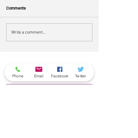
Comments
Write a comment...
ארכיון
Phone
Email
Facebook
Twitter
June 2026
(5)
5 posts
May 2026
(6)
6 posts
April 2026
(3)
3 posts
March 2026
(2)
2 posts
February 2026
(5)
5 posts
January 2026
(5)
5 posts
December 2025
(6)
6 posts