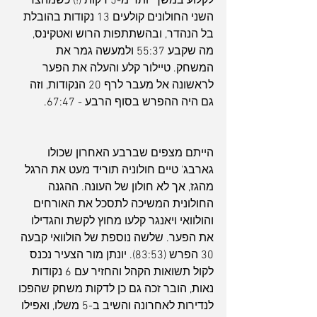
לקלוע במשך יותר מ-5 דקות (!) כשמהצד 
השני החולונים קולעים 13 נקודות בהובלת 
בל הנהדר, ובהשתתפות הרוש ואטקינס, 
מה שקבע 55:37 ולמעשה גמר את 
המשחק. טיילור קלע והעלה את הפער 
לראשונה אל מעבר לרף 20 הנקודות, וזה 
גם היה ההפרש בסוף הרבע - 67:47.
הייתם מצפים שברבע האחרון שכולו 
גארבג' טיים חולוניה תוריד מעט את הרגל 
מהגז, אך לא חולון של העונה. ההגנה 
החולונית המשיכה לתסכל את האורחים 
והולוואי ויאנגר קלעו מחוץ לקשת והגדילו 
את הפער. שלשה נוספת של הולוואי קבעה 
30 הפרש (83:53). יונתן מור הצעיר נכנס 
לקול תשואות הקהל והחזיר עם 6 נקודות 
נאות, הובר זכה גם כן לדקות משחק שהפכו 
לנדירות לאחרונה והשיב ב-5 משלו, ואפילו 