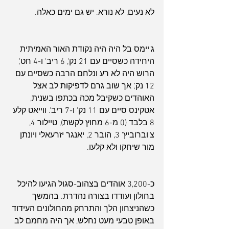
לא נעים, לא נורא. יש גם ימים כאלה.
ג'יימס בל היה היה נקודת האור האמיתית 
היחידה כשסיים עם 21 נק', 6 ריב' ו-4 חט', 
הרוש היה לא רע ונלחם הרבה כשסיים עם 
12 נק', אך שוב גרם לדפיקות לב אצל 
האוהדים כשקיבל מכה בכתפו בשנית, 
אטקינס סיים עם 11 נק' ו-7 ריב'. ווייאט קלע 
8 בלבד (0 מ-6 מחוץ לקשת), טיילור 4, 
צ'וברוביץ' 3, הובר 2, יאנגר יזרעאלי ויונתן 
מור שיחקו ולא קלעו.
כ-3,200 אוהדים בצהוב-סגול הגיעו להיכל 
בחולון ועודדו בצורה נהדרת. בהמשך 
כשהניצחון הלך והתרחק מהחולונים העידוד 
באופן טבעי מעט נחלש, אך היה מחמם לב 