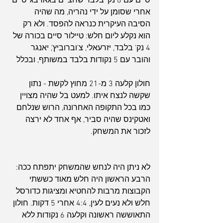
סיים עם 8 נק' בלבד שחציים בגארבג' טיים 
אחרי שסומן על ידי נהריה, מה שהיה 
הסיבה העיקרית כנראה להפסד. ולא רק 
הוא נקלע ליום חלש: טיילור סיים בכורה של 
4 נק' בלבד, יזרעאלי, צ'וברוביץ', יאנגר 
והובר עם 5 נקודות בלבד במשותף, ובכלל
חולון קלעה 3 מ-21 מחוץ לקשת - נתון 
שקשה לנצח איתו. למעט בל שהיה מצויין 
כמו בכל התקופה האחרונה, הרוש שנלחם 
ואטקינס שהיה סביר, אף אחד לא ירצה 
לזכור את המשחק.
לא ניתן היה לנחש שהמשחק יתפתח ככה: 
הרבע הראשון היה חלש מאוד כששתי 
הקבוצות מרבות להחטיא ומציגות כדורסל 
חלש ולא נעים לעין, 4:4 אחרי 5 דקות. חולון 
התאוששה ראשונה וקלעה 6 נקודות ללא 