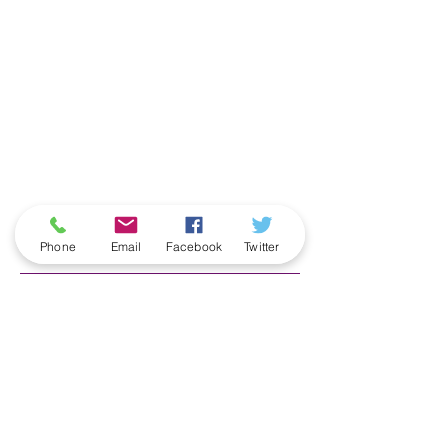
ארכיון
Phone
Email
Facebook
Twitter
June 2026
(5)
5 posts
May 2026
(6)
6 posts
April 2026
(3)
3 posts
March 2026
(2)
2 posts
February 2026
(5)
5 posts
January 2026
(5)
5 posts
December 2025
(6)
6 posts