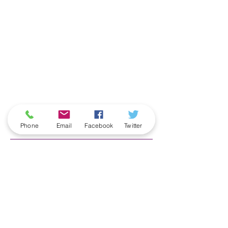
ארכיון
Phone
Email
Facebook
Twitter
June 2026
(5)
5 posts
May 2026
(6)
6 posts
April 2026
(3)
3 posts
March 2026
(2)
2 posts
February 2026
(5)
5 posts
January 2026
(5)
5 posts
December 2025
(6)
6 posts