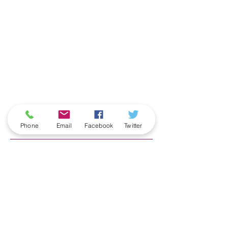
ארכיון
Phone
Email
Facebook
Twitter
June 2026
(5)
5 posts
May 2026
(6)
6 posts
April 2026
(3)
3 posts
March 2026
(2)
2 posts
February 2026
(5)
5 posts
January 2026
(5)
5 posts
December 2025
(6)
6 posts