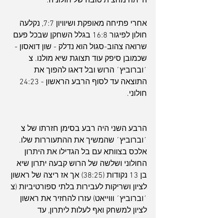
הייתה מחצית טובה של חולוניה.
אחרי פתיחה מאופקת ושיוויון 7:7, נקלעה 
חולון לפיגור 16:8 בגלל השחקן שבכל פעם 
שרואה צהוב-סגול הוא נדלק - שון דואסון - 
שכמובן סיפק עוד תצוגת שיא מולנו. צ
´וברוביץ´ הרוש ובל דאגו להפוך את 
התוצאה עד לסוף הרבע הראשון - 24:23 
חולוני.
הרבע השני היה רבע בסימן חזרתו של צ
´וברוביץ´ שהמשיך את ההתעוררות שלו. 
אלכס בצוותא עם בל הגדילו את היתרון 
החולוני ושלשה של הרוש קבעה יתרון שיא 
בן 13 נקודות (38:25) אך אז ריצה של ראשון 
לציון ושריקות לעבירות בלתי ספורטיביות (צ
´וברוביץ´ וווייאט) עזרו להחזיר את ראשון 
לציון למשחק ואף לעלות ליתרון, עד 