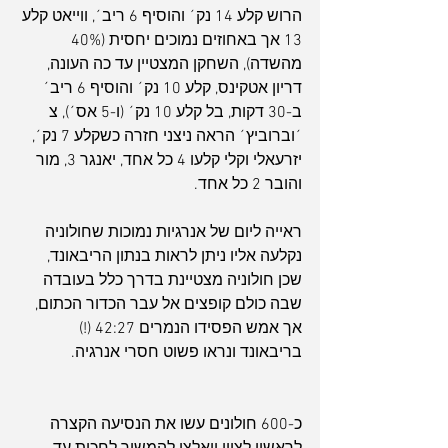
הרוש קלע 14 נק´ והוסיף 6 ריב´, ווייאט קלע 
13 אך באחוזים נמוכים יחסית (40% 
מהשדה), השחקן המצטיין עד כה העונה, 
דריון אטקינס, קלע 10 נק´ והוסיף 6 ריב´ 
ב-30 דקות, בל קלע 10 נק´ (ו-5 אס´), צ
´וברוביץ´ הראה ניצני חזרה כשקלע 7 נק´, 
יזרעאלי וקלי קלעו 4 כל אחד, יאנגר 3, מור 
והובר 2 כל אחד.
ראייה ליום של אנרגיות נמוכות שחולוניה 
נקלעה אליו ניתן לראות בנתון הריבאונד, 
שכן חולוניה מצטיינת בדרך כלל בעובדה 
שבה כולם קופצים אל עבר הכדור הכתום, 
אך אמש הפסידו הנמרים 42:27 (!) 
בריבאונד ונראו פשוט חסרי אנרגיה.
כ-600 חולונים עשו את הנסיעה הקצרה 