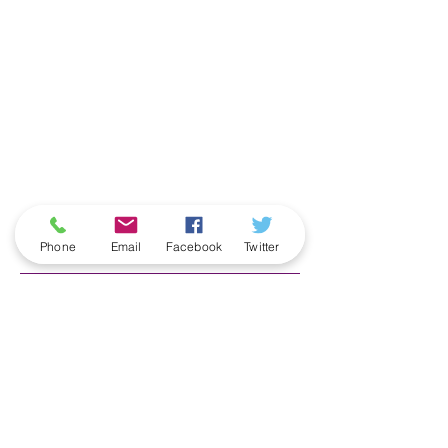
ארכיון
Phone
Email
Facebook
Twitter
June 2026
(5)
5 posts
May 2026
(6)
6 posts
April 2026
(3)
3 posts
March 2026
(2)
2 posts
February 2026
(5)
5 posts
January 2026
(5)
5 posts
December 2025
(6)
6 posts