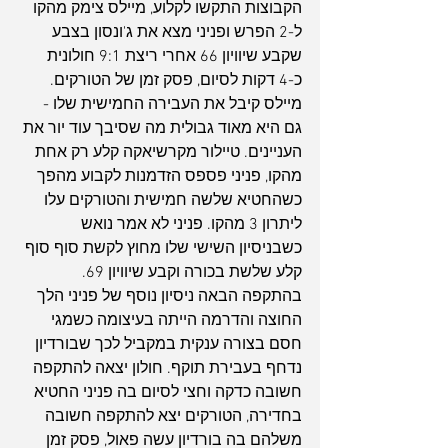
הקבוצות התקשו לקלוע, מיילס צימק מהקו 
ל-2 הפרש ופניני מצא את ג'ונסון בצבע 
שקבע שיוויון 66 אחרי ריצת 9:1 חולונית 
כ-4 דקות לסיום, פסק זמן של הטורקים. 
מיילס קיבל את העבירה החמישית שלו - 
גם היא מאוד גבולית מה שסיבך עוד יור את 
העניינים. טיילור מקרשיאקה קלע רק אחת 
מהקו, פניני פספס הזדמנות לקבוע מהפך 
כשהחטיא שלשה חמישית והטורקים עלו 
ליתרון 3 מהקו. פניני לא אמר נואש 
כשבניסיון השישי שלו מחוץ לקשת סוף סוף 
קלע שלשת בכורה וקבע שיוויון 69. 
בהתקפה הבאה ניסיון נוסף של פניני הלך 
החוצה והדרמה הייתה בעיצומה כשמגי 
חסם בצורה ענקית במקביל לכך שבורדיון 
נדחף בעבירת תוקף. חולון יצאה להתקפה 
חשובה כדקה וחצי לסיום בה פניני החטיא 
בחדירה, הטורקים יצא להתקפה חשובה 
משלהם בה בורדיון עשה פאול, פסק זמן 