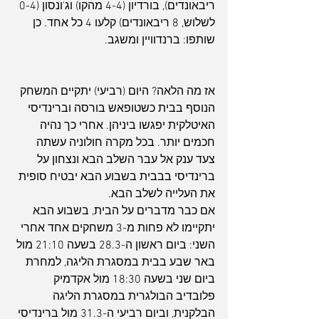
ריבאונדים), בורדיון (4-4 מהקו) וג'ונסון (0-4 
לשלוש, 8 ריבאונדים) קלעו 4 כל אחד. כן 
שותפו: ברנדוויין ומשגב.
אז מה הלאה? היום (רביעי) יתקיים המשחק 
הנוסף בבית כשטופאש בורסה וברינדיסי 
האיטלקית יפגשו ביניהן. אחרי כך נהיה 
חכמים יותר. בכל מקרה חולוניה עשתה 
צעד ענק אל עבר השלב הבא ונצחון על 
ברינדיסי בבבית בשבוע הבא יבטיח סופית 
את העלייה לשלב הבא.
אם כבר מדברים על הבית, בשבוע הבא 
יתקיימו לא פחות מ-3 משחקים אחד אחרי 
השני: ביום ראשון ה-28.3 בשעה 21:10 מול 
באר שבע בבית במסגרת הליגה, למחרת 
ביום שני בשעה 18:30 מול אקדמיק 
פלובדיב הבולגרית במסגרת הליגה 
הבלקנית, וביום רביעי ה-31.3 מול ברינדיסי 