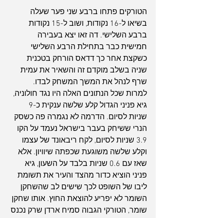
הטורקים פתחו ברבע שני פער שעלה 
בשיאו ל-16 נקודות, ושוב ל-15 נקודות 
ברבע השלישי. דה זאו יצא בעבירה 
חמישית כבר בתחילת הרבע השלישי 
כשקצת אחר כך דדאס הורחק בטכנית 
שניה בשלב מוקדם זה והשאיר את עמית 
שרף לנהל את המשך המשחק לבדו. 
למרות שכל הנתונים האלה היו נגד חולוניה, 
גיא פניני הגדול קלע שלשה ענקית כ-9 
שניות לסיום. הדרמה לא נגמרה פה כשסק 
הנרי ששיחק בעבר בישראל נעמד על הקו 
3.9 שניות לסיום, לקח ריבאונד של עצמו 
וקלע שלשה משוגעת שכפתה שיוויון. אלא 
שאז עם 0.6 שניות בלבד על השעון, גיא 
פניני הוציא כדור מהצד והעיר את תשומת 
ליבו של השופט לכך שישים לב שהשחקן 
השומר לא יפריע להוצאת החוץ. אותו שחקן 
שומר, הטורקי הגבוה סמיח ארדן שרק נכנס 