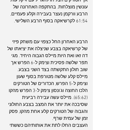
אך הטורקים הצליחו להגדיל עם 4 קליעות 
עונשין מוצלחות. בהתקפה האחרונה של 
הרבע וורקמן נעצר בעבירה וקלע פעמיים, 
61:54 לקרשיאקה בסוף הרבע השלישי.
הרבע האחרון החל כצפוי עם משחק פיזי 
של קרשיאקה בצבע שניצלה את יציאתו של 
דה זאו ואת היות מיילס הגבוה היחיד. מגי 
תפר שלשה פסיכית וצימק ל-6 הפרש אך 
שוב חולון התקשתה בצד השני בצבע. 
מיילס קלע שלשה מטורפת בסוף שעון 
וצימק ל-5 הפרש, הכדורים של הטורקים 
הלכו החוצה וג'ונסון צימק ל-3 הפרש מהקו 
(65:62). מיילס עשה עבירה רביעית 
שסיבכה את יותר את המצב בצבע החולוני 
והגבוה של הטורקים קלע אחת מהקו, פסק 
זמן של עמית שרף.
העצבים החלו לתת את אותותיהם כששתי 