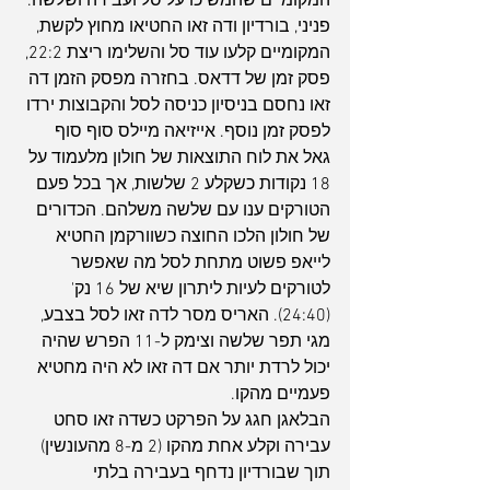
המקומיים שהמשיכו על סל ועבירה ושלשה. 
פניני, בורדיון ודה זאו החטיאו מחוץ לקשת, 
המקומיים קלעו עוד סל והשלימו ריצת 22:2, 
פסק זמן של דדאס. בחזרה מפסק הזמן דה 
זאו נחסם בניסיון כניסה לסל והקבוצות ירדו 
לפסק זמן נוסף. אייזיאה מיילס סוף סוף 
גאל את לוח התוצאות של חולון מלעמוד על 
18 נקודות כשקלע 2 שלשות, אך בכל פעם 
הטורקים ענו עם שלשה משלהם. הכדורים 
של חולון הלכו החוצה כשוורקמן החטיא 
לייאפ פשוט מתחת לסל מה שאפשר 
לטורקים לעיות ליתרון שיא של 16 נק' 
(24:40). האריס מסר לדה זאו לסל בצבע, 
מגי תפר שלשה וצימק ל-11 הפרש שהיה 
יכול לרדת יותר אם דה זאו לא היה מחטיא 
פעמיים מהקו.
הבלאגן חגג על הפרקט כשדה זאו סחט 
עבירה וקלע אחת מהקו (2 מ-8 מהעונשין) 
תוך שבורדיון נדחף בעבירה בלתי 