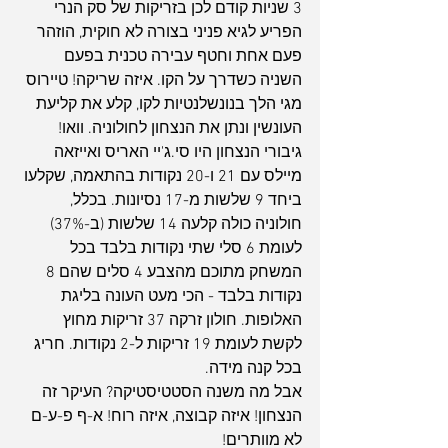
3 שניות קודם לכן בזריקות של סק הנרי 
הפריע לגיא פניני בצורה לא חוקית, הוזהר 
פעם אחת וחטף עבירה טכנית בפעם 
השניה כשדרך על הקו. איזה שריקה! טיירוס 
מגי הלך בנונשלנטיות לקו, קלע את קליעת 
העונשין ונתן את הנצחון לחולוניה. וואו!
גיבורי הנצחון היו סי.ג'יי האריס ואייזאה 
מיילס עם 21 ו-20 נקודות בהתאמה, שקלעו 
ביחד 9 שלשות מ-17 נסיונות. בכלל, 
חולוניה כולה קלעה 14 שלשות (ב-37%) 
לעומת 6 סלי שתי נקודות בלבד בכל 
המשחק מתוכם מהצבע 4 סלים שהם 8 
נקודות בלבד - הכי מעט העונה בליגת 
האלופות. חולון זרקה 37 זריקות מחוץ 
לקשת לעומת 19 זריקות ל-2 נקודות. חריג 
בכל קנה מידה.
אבל מה משנה הסטטיסטיקה? העיקר זה 
הנצחון! איזה קבוצה, איזה רוח! א-ף פ-ע-ם 
לא מוותרים!