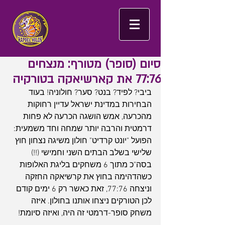
סיום (סופר) מטורף: מנצחים
77:76 את קארשיאקה בטורקיה
ביבי? לפיד? בנט? סער? חולוניה! בעוד 
הבחירות במדינת ישראל עדיין רחוקות 
מהכרעה, אמש הושגה הכרעה לא פחות 
דרמטית והרבה יותר שמחה וחד משמעית: 
הפועל "יונט קרדיט" חולון משיגה נצחון חוץ 
שלישי בשלב הבתים השני וחמישי (!!) 
בסה"כ מתוך 6 משחקים בליגת האלופות 
כשהדהימה בחוץ את קרשיאקה החזקה 
וניצחה 77:76, זאת כאשר רק 6 ימים קודם 
לכן הטורקים ניצחו אותנו בחולון. איזה 
משחק סופר-דרמטי זה היה, ואיזה סיומת!