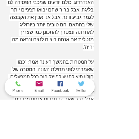
האנדרדוג. כולם יודעים שמכבי הפסידה לנו 
בליגה, אבל ברור שהם יבואו רציניים יותר 
לגמר גביע ווינר, אבל אני אכין את הקבוצה 
שלי בהתאם. הם טובים יותר ביורוליג 
לאחרונה ונצטרך להתכונן כמו שצריך 
מנטלית אם אנחנו רוצים לנצח ונראה מה 
יהיה".
על המטרות בהמשך העונה אמר: "כמו 
שאמרתי לפני תחילת העונה, המטרה של 
חולון היא להגיע לפיינל פור בכל המפעלים, 
אולי למעט ליגת האלופות שזה יהיה קצת 
Phone
Email
Facebook
Twitter
קשוח מדי אבל אנחנו נילחם בכל מקרה. 
אבל בכל שאר התחרויות אנחנו מכוונים 
להגיע לפיינל פור, בגביע, בליגה, בגביע ווינר 
ובליגה הבלקנית. חולון היא קבוצה שצריכה 
להיאבק על תארים ולשם כך לשם אנחנו 
צריכים לכוון. יש לנו יריבות טובות שאנחנו 
מכירים טוב מאוד ומכירות אותנו. יש לנו 