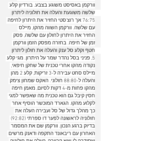
וורקמן באסיסט משוגע בצבע. בורדיון קלע 
שלשה משוגעת והעלה את חולוניה ליתרון 
76:75 אך רוצ'סטי החזיר את היתרון לחיפה 
עם שלשה. וורקמן השווה מהקו, מיילס 
החזיר את היתרון לחולון עם שלשה, פסק 
זמן של חיפה. בחזרה מפסק הזמן וורקמן 
חטף וקלע סל ענק והעלה את חולון ליתרון 
5, פניני בסל נהדר שמר על היתרון. מגי קלע 
נקודה מהקו אחרי טכנית של שחקן חיפאי, 
מיילס סחט עבירה ל-3 זריקות, קלע 2 מהן 
והעלה ל-88:80 חולוני. האקס שמחון צימק 
מהקו פחות מ-4 דקות לסיום, מאמן חיפה 
חסין קיבל גם הוא טכנית מה שאפשר למגי 
לקלוע מהקו. הגארד המוכשר הוסיף אחר 
כך מהלך גדול של סל ועבירה העלה את 
חולוניה לראשונה לפער דו ספרתי (92:82) 
בדיוק ברגע הנכון. וורקמן שם את המסמר 
האחרון עם ריבאונד התקפה ודאנק מרשים 