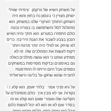
על משחק השיא של וורקמן: "ציפיתי שווילי 
ישחק מצויין כי ג'ונסון נח בחוץ והוא היה 
השחקן החותך העיקרי שלנו במשחק, הוא 
מתגלגל לסל והשתמשנו בו בצורה נכונה. 
כולם התפזרו במגרש, הוא חתך והיה האיש 
הנכון בצבע לשבור את הגנת היריבה. כריס 
לא שיחק, אז לווילי היה יותר מרווח ויותר 
דקות לעשות את המהלכים שלו. זה לא 
מפתיע אותנו כי הוא עושה מהלכים כאלה 
גם באימונים ובדקות מסויימות במשחקים 
נוספים אבל היום הייתה לו ההזדמנות 
להוכיח שהוא שחקן-על בליגה הישראלית".
על גיא פניני אמר: "בלתי יאומן. הוא קלע 13 
נקודות, אני לא מבין איך. כולם מסתכלים על 
הקליעה שלו ואומרי שאם הוא קולע אז זה 
בסדר ואם לא אז הוא לא יכול לעשות כלום, 