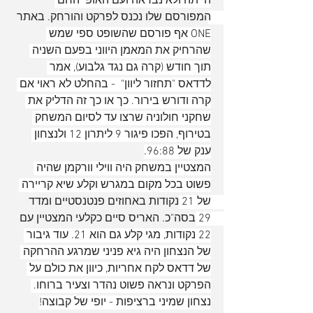
הייתה ולא נבראה ועם האופי החם 
המפורסם שלו נכנס לפרקט והורחק. באתר 
ONE אף פורסם שהשופט ספי שמש 
שהרחיק את המאמן היווני בפעם השניה 
תוך חודש (קרה גם נגד גלבוע), אמר 
לדדאס "תחזור ליוון"  - בהחלט לא ראוי אם 
קרה ודורש בירור. כך או כך זה הדליק את 
שחקני חולוניה שרצו עד לסיום המשחק 
בטירוף, הפכו פיגור 9 ליתרון 12 ולנצחון 
ענק של 96:88.
המצטיין במשחק היה ווילי וורקמן שהיה 
פשוט בכל מקום במגרש וקלע שיא קריירה 
של 21 נקודות באחוזים פנטנסטיים ומדד 
29 בסה"כ. האריס סיים כקלעי המצטיין עם 
22 נקודות, מגי קלע גם הוא 21. עוד גיבור 
של הנצחון היה גיא פניני שמרגע ההרחקה 
של דדאס לקח אחריות, כיוון את כולם על 
הפרקט ונראה פשוט נהדר וצעיר ברוחו. 
נצחון שמיני ברציפות - יופי של קבוצה!