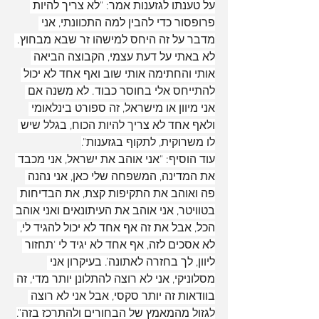
על טענתו לגזענות אמר: "לא צריך להיות 
פרופסור כדי להבין למה התכוונתי, אני 
מדבר על זה היחס למישהו זר שבא מבחוץ. 
לא באתי על דעת עצמי, הקבוצה הביאה 
אותי והחתימה אותי שוב ואף אחד לא יכול 
להתייחס אלי בחוסר כבוד. לא משנה אם 
אני מיוון או מישראל, זה ספורט בינלאומי 
ולאף אחד לא צריך להיות הכוח, בגלל שיש 
לו משרוקית, לתקוף בגזענות".
עוד הוסיף: "אני אוהב את ישראל, אני מכבד 
את המדינה, המשפחה שלי כאן, אני נהנה 
פה ואוהב את התקיפות קצת, את הבדיחות 
בטוויטר, אני אוהב את העיתונאים ואני אוהב 
הכל, אבל את זה אף אחד לא יכול להגיד לי, 
לא אסכים לזה, אף אחד לא יגיד לי ‘תחזור 
ליוון, לך בחזרה לאתונה’. בעיקרון אני 
מסלוניקי, אני לא רוצה להתלונן יותר מדי, זה 
בוודאות זה יותר סקסי, אבל אני לא רוצה 
לגזול מהמאמץ של הבחורים ולהתרכז בזה".