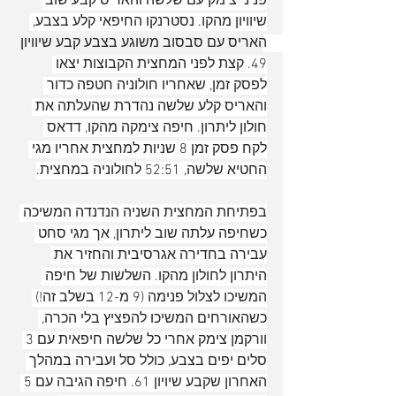
פניני צימק עם שלשה והאריס קבע שוב 
שיוויון מהקו. נסטרנקו החיפאי קלע בצבע, 
האריס עם סבסוב משוגע בצבע קבע שיוויון 
49. קצת לפני המחצית הקבוצות יצאו 
לפסק זמן, שאחריו חולוניה חטפה כדור 
והאריס קלע שלשה נהדרת שהעלתה את 
חולון ליתרון. חיפה צימקה מהקו, דדאס 
לקח פסק זמן 8 שניות למחצית אחריו מגי 
החטיא שלשה, 52:51 לחולוניה במחצית.
בפתיחת המחצית השניה הנדנדה המשיכה 
כשחיפה עלתה שוב ליתרון, אך מגי סחט 
עבירה בחדירה אגרסיבית והחזיר את 
היתרון לחולון מהקו. השלשות של חיפה 
המשיכו לצלול פנימה (9 מ-12 בשלב זה!) 
כשהאורחים המשיכו להפציץ בלי הכרה, 
וורקמן צימק אחרי כל שלשה חיפאית עם 3 
סלים יפים בצבע, כולל סל ועבירה במהלך 
האחרון שקבע שיויון 61. חיפה הגיבה עם 5 