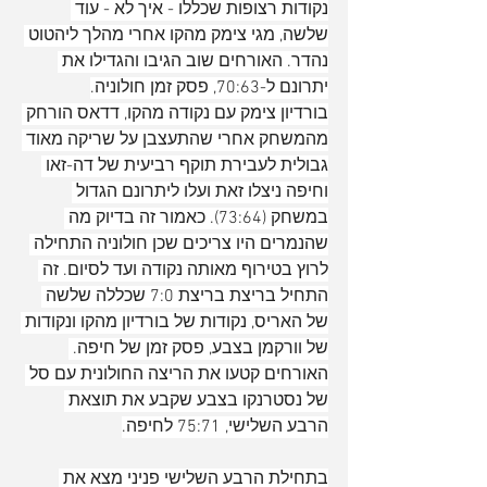
נקודות רצופות שכללו - איך לא - עוד 
שלשה, מגי צימק מהקו אחרי מהלך ליהטוט 
נהדר. האורחים שוב הגיבו והגדילו את 
יתרונם ל-70:63, פסק זמן חולוניה.
בורדיון צימק עם נקודה מהקו, דדאס הורחק 
מהמשחק אחרי שהתעצבן על שריקה מאוד 
גבולית לעבירת תוקף רביעית של דה-זאו 
וחיפה ניצלו זאת ועלו ליתרונם הגדול 
במשחק (73:64). כאמור זה בדיוק מה 
שהנמרים היו צריכים שכן חולוניה התחילה 
לרוץ בטירוף מאותה נקודה ועד לסיום. זה 
התחיל בריצת בריצת 7:0 שכללה שלשה 
של האריס, נקודות של בורדיון מהקו ונקודות 
של וורקמן בצבע, פסק זמן של חיפה. 
האורחים קטעו את הריצה החולונית עם סל 
של נסטרנקו בצבע שקבע את תוצאת 
הרבע השלישי, 75:71 לחיפה.
בתחילת הרבע השלישי פניני מצא את 