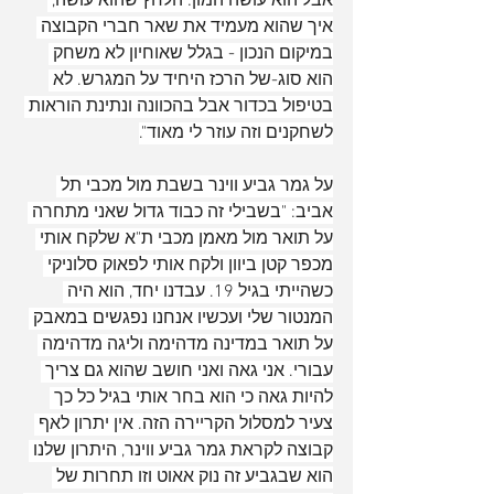
אבל הוא עושה המון: הלחץ שהוא עושה, 
איך שהוא מעמיד את שאר חברי הקבוצה 
במיקום הנכון - בגלל שאוחיון לא משחק 
הוא סוג-של הרכז היחיד על המגרש. לא 
בטיפול בכדור אבל בהכוונה ונתינת הוראות 
לשחקנים וזה עוזר לי מאוד".
על גמר גביע ווינר בשבת מול מכבי תל 
אביב: "בשבילי זה כבוד גדול שאני מתחרה 
על תואר מול מאמן מכבי ת"א שלקח אותי 
מכפר קטן ביוון ולקח אותי לפאוק סלוניקי 
כשהייתי בגיל 19. עבדנו יחד, הוא היה 
המנטור שלי ועכשיו אנחנו נפגשים במאבק 
על תואר במדינה מדהימה וליגה מדהימה 
עבורי. אני גאה ואני חושב שהוא גם צריך 
להיות גאה כי הוא בחר אותי בגיל כל כך 
צעיר למסלול הקריירה הזה. אין יתרון לאף 
קבוצה לקראת גמר גביע ווינר, היתרון שלנו 
הוא שבגביע זה נוק אאוט וזו תחרות של 