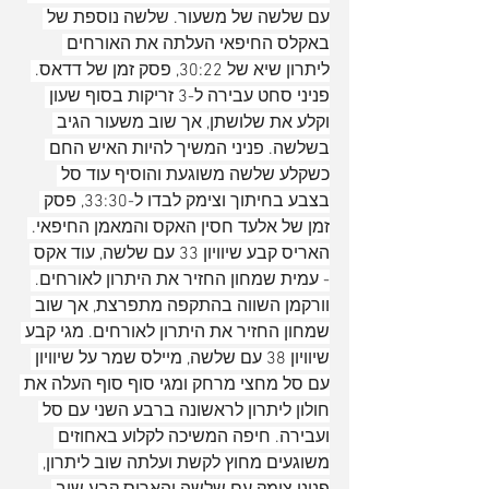
עם שלשה של משעור. שלשה נוספת של 
באקלס החיפאי העלתה את האורחים 
ליתרון שיא של 30:22, פסק זמן של דדאס. 
פניני סחט עבירה ל-3 זריקות בסוף שעון 
וקלע את שלושתן, אך שוב משעור הגיב 
בשלשה. פניני המשיך להיות האיש החם 
כשקלע שלשה משוגעת והוסיף עוד סל 
בצבע בחיתוך וצימק לבדו ל-33:30, פסק 
זמן של אלעד חסין האקס והמאמן החיפאי. 
האריס קבע שיוויון 33 עם שלשה, עוד אקס 
- עמית שמחון החזיר את היתרון לאורחים. 
וורקמן השווה בהתקפה מתפרצת, אך שוב 
שמחון החזיר את היתרון לאורחים. מגי קבע 
שיוויון 38 עם שלשה, מיילס שמר על שיוויון 
עם סל מחצי מרחק ומגי סוף סוף העלה את 
חולון ליתרון לראשונה ברבע השני עם סל 
ועבירה. חיפה המשיכה לקלוע באחוזים 
משוגעים מחוץ לקשת ועלתה שוב ליתרון, 