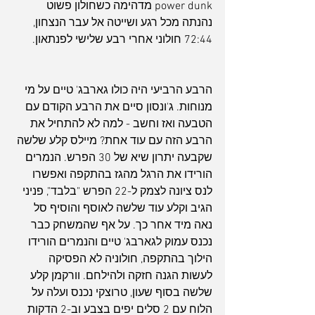
power dunk מדהימה כשחולון פשוט 
נהנתה מכל רגע ושייטה אל עבר הנצחון, 
72:44 חולוני אחרי רבע שלישי לפנתאון.
הרבע הרביעי היה כולו גארבג' טיים על מי 
מנוחות. ג'ונסון סיים את הרבע הקודם עם 
הטבעה ואז וחשב - למה לא להתחיל את 
הרבע הזה עם עוד אחת? מיילס קלע שלשה 
שקבעה יתרון שיא של 30 הפרש. הנמרים 
הורידו את הרגל מהגז בהתקפה ואפשרו 
לנס ציונה לצמק ל-22 הפרש "בלבד", פניני 
הגיב וקלע עוד שלשה לאוסף והוסיף סל 
נאה מיד אחר כך. על אף שהמשחק כבר 
נכנס עמוק לגארבג' טיים והנמרים הורידו 
הילוך בהתקפה, חולוניה לא הפסיקה 
לעשות הגנה חזקה ולהילחם. וורקמן קלע 
שלשה בסוף שעון, טרוצקי נכנס ועלה על 
הלוח עם 2 סלים יפים בצבע וב-2 הדקות 