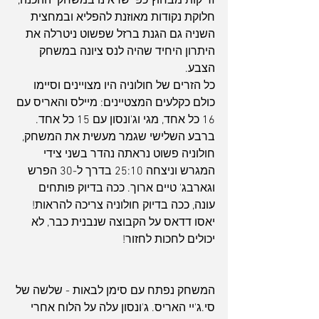
זריקות מבחוץ כפי שראינו במשחקי ההכנה, 
חלוקת נקודות מאוזנת להפליא ובמחצית 
השניה גם הגנת ברזל שפשוט ניטרלה את 
היתרון היחיד שהיה לנס ציונה במשחק 
הצבע. 
כל הזרים של חולוניה היו מצויינים וסיימו 
כולם כקלעים המצטיינים: מיילס והאריס עם 
16 כל אחד, מגי וג'ונסון עם 15 כל אחד. 
ברבע השלישי שגמר מעשית את המשחק, 
חולוניה פשוט נראתה נהדר בשני צידי 
המגרש וניצחה 25:10 בדרך ל-30 הפרש 
וגארבג' טיים ארוך. ככה בדיוק פותחים 
עונה, ככה בדיוק חולוניה צריכה להראות! 
יאסו דדאס על הקבוצה שנבנית כבר, לא 
יכולים לחכות לחזור!
המשחק נפתח עם סימן לבאות - שלשה של 
סי.ג'יי האריס. ג'ונסון עלה על הלוח אחרי 