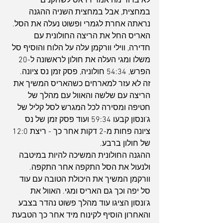
לא ברור מה אמר דדאס לשחקנים 
במחצית, אבל במחצית השניה ההגנה 
נראתה אחרת לגמרי ופשוט נעלה את הסל. 
האריס החל את הריצה החולונית עם 
חדירה, ווילי וורקמן עלה על הלוח והוסיף סל 
משלו ומגי העלה את חולון לראשונה ל-20 
הפרש, 54:34 חולוניה, פסק זמן נס ציונה. 
זה לא עזר למארחים כשהאריס המשיך את 
הריצה עם שלשה והאוול עם מהלך של 
חטיפה ומסירה לכל המגרש לסל קליל של 
ג'ונסון קבעו 59:34 ועוד פסק זמן של נס 
ציונה פחות מ-2 דקות אחר כך - ריצת 12:0 
של חולון ברבע.
ההגנה החולונית המשיכה להיות במיטבה 
ולנעול את הסל התקפה אחר התקפה. 
וורקמן המשיך את היכולת הטובה עם עוד 
סל יפה וכך גם האריס ומגי. האוול את 
ג'ונסון הציגו עוד מהלך פשוט נהדר בצבע 
והאחרון הוסיף לקינוח מיד אחר כך הטבעת 