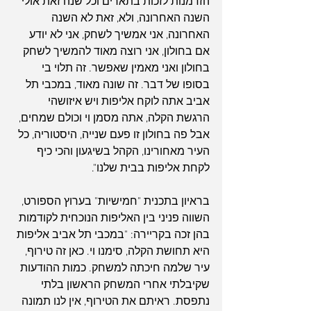
הזדמנות לזכות בתארים וכל שנה זאת אולי 
השנה האחרונה, ולא, זאת לא השנה 
האחרונה, אני אמשיך לשחק, אני לא יודע 
אם בחולון, אני רוצה מאוד להמשיך לשחק 
בחולון ואני מאמין שאפשר. זה תלוי בי 
בסופו של דבר. זה שונה מאוד, במכבי תל 
אביב אתה לוקח אליפות ויש איזושהי 
הרגשת הקלה, אתה מסמן וי וכולם שמחים, 
אבל פה בחולון זו פעם שנייה, היסטוריה, כל 
העיר מאחורינו, הקהל בשיגעון והכי כיף 
לקחת אליפות בבית שלנו".
בראיון בתכנית "חמישיות" בערוץ הספורט, 
השווה פניני בין האליפות הנוכחית לקודמות 
בהן זכה בקריירה: "במכבי תל אביב אליפות 
היא תחושת הקלה, סימנו וי. כאן זה טירוף, 
עיר שלמה חיכתה למשחק. כמות ההודעות 
שקיבלתי אחרי המשחק הראשון בלתי 
נתפסת. ראיתם את הטירוף, אין לנו תמונה 