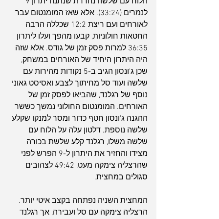
הלוח עם שלשה נהדרת שנתנה יתרון 9 
לנמרים (33:24). אלא שאז המומנטום עבר 
לאורחים ועם ריצת 12:2 שכללה הרבה 
החטאות חולוניות, קבעו מהפך ועלו ליתרון 
36:35 למרות פסק זמן של גודס. אלא שזה 
היה היתרון היחיד של האורחים במשחק, 
שכן ג'ונסון הגיב ב-5 נקודות מהירות עם 
שלשה ועוד סל מחיתוך לצבע ואסיסט גאוני 
נוסף של רגלנד, שהביאו לפסק זמן של 
האורחים. המומנטום החולוני נמשך כששר 
ההגנה ג'ונסון חטף כדור ומסר למנקו שקלע 
שלשה נוספת. דלטון עלה על הלוח עם 
שלשה משלו, רגלנד קלע שלשת בכורה 
מצידו והחזיר את היתרון ל-9 הפרש לפני 
שהרצליה צימקה מעט, 49:42 לצהובים 
סגולים במחצית.
המחצית השניה נפתחה בקצב איטי יותר. 
הרצליה צימקה עם סל ועבירה, אך רגלנד 