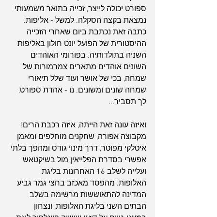
ספורט יכולה לייצר, זכייה בתואר משמעותי 
נמצאת בקצה הסקלה. למשל - אליפות.
כתבה זאת נכתבת ביום שאחרי הזכייה 
ההיסטורית של הפועל יונט חולון באליפות 
השניה בתולדותיה. בפורומי האוהדים 
השונים אוהדים מתארים צמרמורות של 
שמחה, בכי של אושר ועוד שלל תיאורי 
שמחה שונים ומשונים. נו - אהדת ספורט, 
לך תסביר...
ואיזה עונה זאת הייתה, איזה רכבת הרים! 
מקבוצה אפורה, שחקנים מוחלפים ומאמן 
איטלקי מפוטר, דרך מינוי גודס ומהפך בלתי 
אפשרי בסדרת הפלייאין מול בשיקטאש 
ועלייה לשלב 16 האחרונות בליגת 
האלופות. מהפסד מאכזב בחצי גמר גביע 
המדינה להתאוששות מרשימה בשלב 
הבתים השני בליגת האלופות, ונצחון 