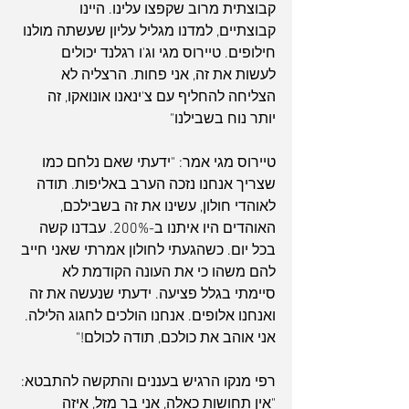
קבוצתית מרוב שקפצו עלינו. היינו 
קבוצתיים, למדנו מגליל עליון שעשתה מולנו 
חילופים. טיירוס מגי וג'ו רגלנד יכולים 
לעשות את זה, אני פחות. הרצליה לא 
הצליחה להחליף עם צ'ינאנו אונואקו, זה 
יותר נוח בשבילנו"
טיירוס מגי אמר: "ידעתי שאם נלחם כמו 
שצריך אנחנו נזכה הערב באליפות. תודה 
לאוהדי חולון, עשינו את זה בשבילכם, 
האוהדים היו איתנו ב-200%. עבדנו קשה 
בכל יום. כשהגעתי לחולון אמרתי שאני חייב 
להם משהו כי את העונה הקודמת לא 
סיימתי בגלל פציעה. ידעתי שנעשה את זה 
ואנחנו אלופים. אנחנו הולכים לחגוג הלילה. 
אני אוהב את כולכם, תודה לכולם!"
רפי מנקו הרגיש בעננים והתקשה להתבטא: 
"אין תחושות כאלה, אני בר מזל, איזה 