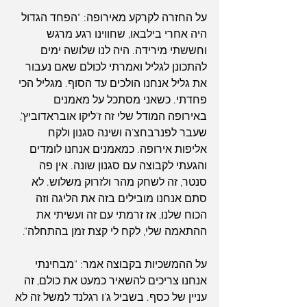
על החזרה לקרקע מאירופה: "הפחד הגדול 
היה אחרי בילבאו, שחווינו רגע מרגש 
וחששתי מירידה. היה לנו שלושה ימים 
להתכונן לגליל ואמרתי לכולם שאם נעבור 
את גליל אנחנו הולכים עד הסוף. מגליל הכי 
פחדתי. כשאני מסתכל על מאמנים 
באירופה המודל שלי זה ז’ליקו אובראדוביץ’, 
שעבר לפנרבחצ’ה ושינה סגנון ולקח 
אליפות אירופה. כמאמנים אנחנו לומדים 
והגעתי לקבוצה עם סגנון שונה. אין פה 
סנטר, זה לשחק מהר ולזרוק משלוש. לא 
סתם אנחנו מובילים בזה את הליגה וזה 
הכוח שלנו, אז זרמתי עם זה ועשיתי את 
ההתאמה שלי, לקח לי קצת זמן בהתחלה".
על ההמשכיות בקבוצה אמר: "מבחינתי 
אנחנו צריכים להשאיר כמעט את כולם, זה 
עניין של כסף. בשביל ג’ו רגלנד למשל זה לא 