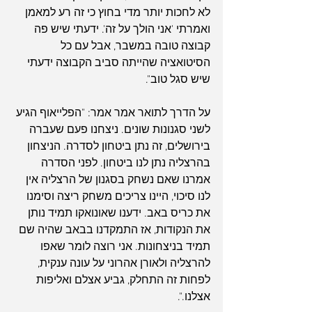
לא לחכות יותר מדי בחוץ כי זה רע למאמן 
ואמרתי 'אני הולך על זה'. ידעתי שיש פה 
קבוצה טובה במשבר, אבל עם כל 
הסיטואציה שהייתה סביב הקבוצה ידעתי 
שיש סגל טוב".
על הדרך לתואר אמר אמר: "הפלייאוף הגיע 
לשני סגנונות שונים. ניצחנו פעם שעברה 
בירושלים, זה נתן ביטחון לסדרה. הניצחון 
בהרצליה נתן לנו ביטחון. לפני הסדרה 
אמרנו שאם נשחק בסגנון של הרצליה אין 
לנו סיכוי, היינו צריכים משחק ריצה וסימנו 
את כריס באב. ידענו שאונואקו תמיד נותן 
את הנקודות, אז התמקדנו בבאב שהיה שם 
תמיד בניצחונות. אני רוצה לומר שאפו 
להרצליה ולאורן אהרוני על עונה ענקית, 
לפחות זה התחלק, גביע אצלם ואליפות 
אצלנו.".