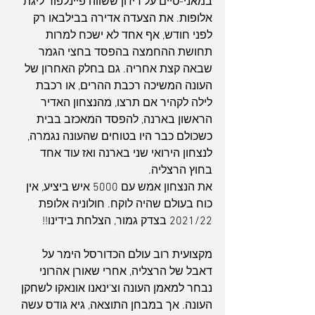
במאני-טיים על דיז'ון ששווה פיינלפור ליגת 
אלופות. את הצעדה אדירה בבילבאו רק 
לפני חודש, אף אחד לא ישכח למרות 
תחושת ההחמצה בהפסד בחצי הגמר 
שבאה קצת אחריה. גם בחלק האחרון של 
העונה המשיכה רכבת ההרים, או רכבת 
לילה לקהיר אם תרצו, מהנצחון האדיר 
הראשון בארנה, להפסד המאכזב בבית 
כשכולם כבר היו בטוחים שהעונה נגמרה, 
לנצחון הירואי שני בארנה ואז עוד אחד 
בחוץ הרצליה.
את הנצחון אמש עם 5000 איש ביציע, אין 
כוח בעולם שהיה לוקח. חולוניה אלופת 
2021/22 בצדק גמור, הצלחת בידינו!!
מקצועית רוב עולם הכדורסל הימר על 
דאבל של הרצליה, אחרי שאורן אהרוני 
נבחר למאמן העונה וצ'ינאנו אונאקו לשחקן 
העונה. אך במבחן התוצאה, גיא גודס עשה 