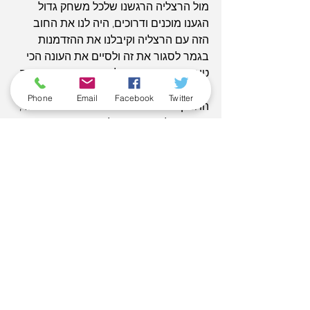
מול הרצליה הרגשנו שלכל משחק גדול 
הגענו מוכנים ודרוכים, היה לנו את החוב 
הזה עם הרצליה וקיבלנו את ההזדמנות 
בגמר לסגור את זה ולסיים את העונה הכי 
טוב שאפשר כי הרצליה הייתה ברוב העונה 
הקבוצה הכי חזקה בליגה. היו לנו עוד 
Phone
Email
Facebook
Twitter
התמקדויות באירופה ומגיע להם כל הכבוד, 
זה היה קלוז'ר מדהים לעונה הזאת".
יו"ר המועדון איתן לנציאנו, הקדיש את 
האליפות לאביו המנוח: "זה בשבילך אבא, 
אני בטוח שאתה שם למעלה רואה את זה. 
הכנסת אותי לשגעת הסגולה מיום 
שהתחלתי ללכת, תהיה גאה חולוניה שלנו 
שוב אלופה. מתגעגע לחיבוק שלך, יאללה 
חולוניה"
זהו, תמה ונשלמה עונה מלאת תהפוכות, 
עונה היסטורית שבמבחן התוצאה היא 