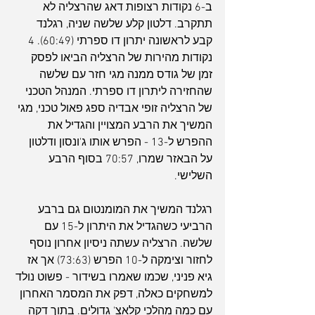
ב-6 נקודות רצופות דאג שהרצליה לא 
תתקרב. דלטון קלע שלשה שניה, רגלנד 
קבע לראשונה יתרון דו ספרתי (60:49). 4 
נקודות מהירות של הרצליה הביאו לפסק 
זמן של גודס ממנה מגי חזר עם שלשה 
שהחזירה ליתרון דו ספרתי. המנהל הטכני 
של הרצליה זופי אבדיה ספג פאול טכני, מגי 
המשיך את הרבע המצויין והגדיל את 
ההפרש ל-13 - הפרש אותו ג'ונסון ודלטון 
על הבאזר שמרו, 70:57 בסוף הרבע 
השלישי.
רגלנד המשיך את המומנטום גם ברבע 
הרביעי כשהגדיל את היתרון ל-15 עם 
שלשה. הרצליה עשתה ניסיון אחרון נוסף 
לחזור וצימקה ל-10 הפרש (73:63) אך אז 
גיא פניני, שכמו שאמרו בשידור - פשוט נולד 
למשחקים כאלה, דפק את המסמר האחרון 
עם כמה מהלכי קלאצ' גדולים. בתוך דקה 