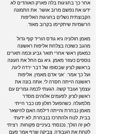
אחר כך בחגיגות בלה פארק האוהדים לא 
ידעו את נפשם מרוב אושר. את התמונה 
הקבוצתית נשלים בחגיגות האליפות 
הרשמיות שיתקיימו בקרוב מאוד.
מאמן חולוניה גיא גודס הוריד קוף גדול 
מהגב כשזכה בצלחת אליפות ראשונה 
כמאמן ראשי אחרי תואר גביע וכמה תארים 
נוספים כעוזר מאמן. גיא גם החל את העונה 
בראשון לציון שבסופו של דבר ירדה ליגה, 
ארכיון
ועל כך אמר: "אני אדם מאמין. אליפות 
ראשונה הייתה חסרה לי, אתה בונה את 
עצמך ועובד קשה. הגעתי לכמה גמרים עם 
ראשון לציון, לפעמים אלוהים מסדר 
מלמעלה. כשהפועל חולון פנו כבר הייתי 
מאמן נבחרת והייתה דילמה האם להישאר 
בבית, לנוח ולהתרכז בנבחרת, לא ידעתי 
לאן זה הולך, נכנסתי בעיניים פקוחות. רציתי 
לקחת את העבודה, צביקה שרף אמר פעם 