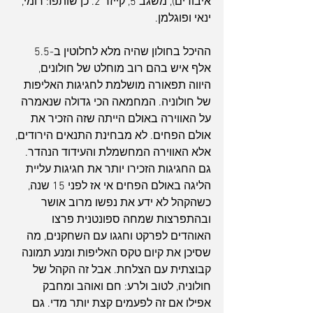
איבודים), משגב 5, קייזר 2. כן שותפו: רומי, 
ינאי ופוגלמן.
ההיכל בחולון שהיה מלא לחלוטין ב-5.5 
אלף איש בהם רוב מוחלט של חולונים, 
היווה תפאורה מושלמת לחגיגות האליפות 
של חולוניה. המחמאה הכי גדולה שנאמרה 
על האווירה באולם הייתה שזה הזכיר את 
אולם הפחים. לא מבחינת התנאים הירודים, 
אלא האווירה המחשמלת והעידוד הנהדר. 
גם החגיגות הזכירו יותר את חגיגות עליית 
הליגה באולם הפחים אי אז לפני 15 שנה, 
כשהקהל לא ידע את נפשו מרוב אושר 
ובהתפרצות שמחה ספונטנית פרצו 
האוהדים לפרקט וחגגו עם השחקנים, מה 
שסיכן את קיום טקס האליפות ומנע תמונה 
קבוצתית עם הצלחת. אבל זה הקהל של 
חולוניה, לטוב ולרע: חם ואוהב ומחבק 
אפילו אם זה לפעמים קצת יותר מדי. גם 