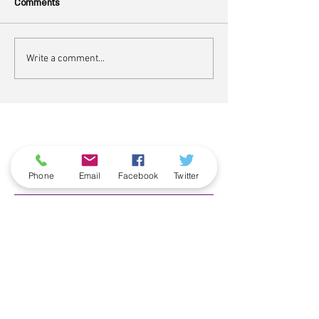
Comments
Write a comment...
ארכיון
Phone
Email
Facebook
Twitter
June 2026
(5)
5 posts
May 2026
(6)
6 posts
April 2026
(3)
3 posts
March 2026
(2)
2 posts
February 2026
(5)
5 posts
January 2026
(5)
5 posts
December 2025
(6)
6 posts