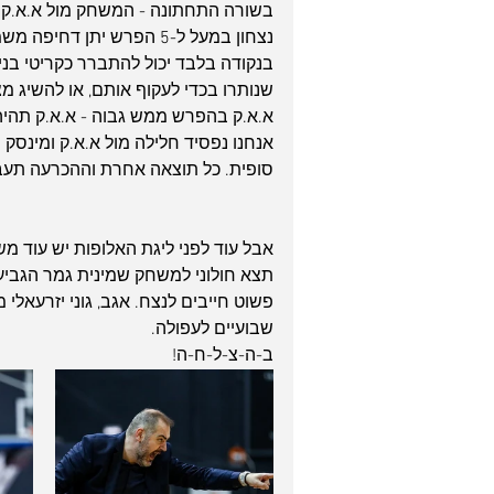
בשורה התחתונה - המשחק מול א.א.ק שיתקיים ב-5.1.21 ה
נצחון במעל ל-5 הפרש יתן 
שנותרו בכדי לעקוף אותם, או להשיג מצ
א.א.ק בהפרש ממש גבוה - א.א.ק תהיה 
אנחנו נפסיד חלילה מול א.א.ק ומינסק י
סופית. כל תוצאה אחרת וההכרעה תעבו
תצא חולוני למשחק שמינית גמר הגביע
פשוט חייבים לנצח. אגב, גוני יזרעאלי מ
שבועיים לעפולה.
ב-ה-צ-ל-ח-ה!