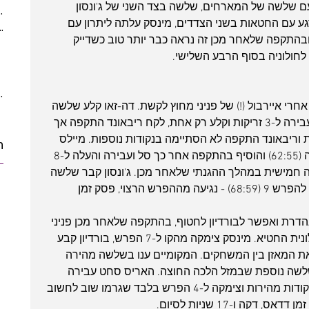
קודות נמשכה עם שלשה של המארחים, שלשה בצד השני של ג'ונסון 
(5)
5 posts
גע עם החטאות בשני הצדדים, מינסק עלתה ליתרון עם 
ber 2021
(2)
2 posts
בהתקפה שלאחר מכן זה נראה כבר יותר טוב כשדייק 
 posts
posts
10 posts
10 posts
חרי איירבול (!) של פניני מחוץ לקשת. דה-זאו קלע שלשה 
עם הרבה מזל עם הלוח, בורדיון סחט עבירה ל-3 זריקות וקלע רק אחת, לקח ריבאונד התקפה אך 
וריבאונד התקפה לא הסתיימה בנקודות נוספות. מיילס 
ת
העלה את חולוניה ל-7 הפרש עם שלשה (62:55) והוסיף בהתקפה אחר כך סל ועבירה והעלה ל-8 
 בעבירה חמישית במהלך ההגנתי שלאחר מכן. ג'ונסון קבר שלשה 
גדולה 4 דקות ו-23 שניות לסיום והעלה להפרש 9 (68:59) - נגיעה מההפרש הרצוי, פסק זמן 
הדרת ואפשר לבורדיון לחטוף, בהתקפה שלאחר מכן פניני 
מצא את דה-זאו בצבע אך הגבוה החולונית החטיא. מינסק צימקה מהקו ל-7 הפרש, בורדיון קבע 
ת המאזן בין המשחקים. המקומיים ענו בשלשה מהירה 
שלשה נוספת שבמזל הלכה החוצה. האריס סחט עבירה 
ודייק פעמיים מהקו, מינסק ענתה ב-5 נקודות מהירות וצימקה ל-4 הפרש בלבד שגרמו שוב לחשוב 
ה ו-17 שניות לסיום. 