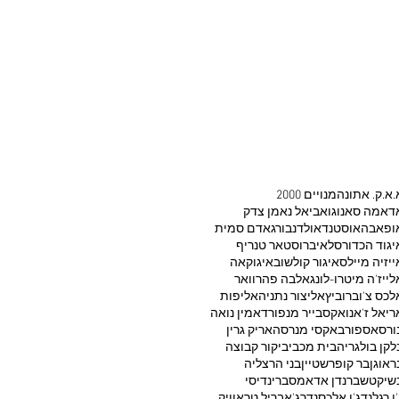
.א.ק. אתונה
2000 מנויים
דאמה סאנוגו
אביאל נאמן צדק
ופאבה
אוסטנד
אולדנבורג
אדם סמית
יגוד הכדורסל
איברוסטאר טנריף
ייזיה מיילס
איגור קולשוב
איגוקאה
לייז'ה מיטרו-לונג
אלבה פהרוואר
לכס צ'וברוביץ
אליצור נתניה
אליפות
ריאל ז'אנו
אקסבייר מנפורד
אמין נואה
ורסאספור
באקסי מנרסה
אריק גרין
לקן בולגריה
בית מכבי
ביקור קבוצה
ראוגן
בר קופרשטיין
בני הרצליה
שיקטש
ברנדן אדאמס
ברינדיסי
'ו רגלנד
ג'ו אלכסנדר
ג'אבריל טראוויק