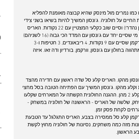
(6)
6 posts
(5)
5 posts
כמו נמרים מול מינסק שהיא קבוצה מאומנת להפליא 
025
(6)
6 posts
ים על חולוניה. ג'ונסון המשיך להיות בשיאו בשני צידי 
 posts
המגרש כשעשה פשוט הכל (איזה שחקן נהדר!) וסיים שוב כקלעי המצטיין עם 22 נקודות. האריס 
 posts
לקח על עצמו המון וסיים עם 18 נק' אך מי שסיים יחד עם ג'ונסון עם המדד הכי גבוה (16 לשניהם) 
)
5 posts
ועוד גיבור של הנצחון הוא דווקא ווילי וורקמן שסיים עם 9 נקודות, 4 ריבאונדים, 3 חטיפות ו-3 
(2)
2 posts
וה בחולון עם ג'ונסון, וורקמן, בורדיון ודה זאו. איזה 
7)
7 posts
(7)
7 posts
(5)
5 posts
2024
(6)
6 posts
נסון מהקו. האריס קלע סל שדה ראשון עם חדירה מהצד 
ber 2024
(5)
5 posts
וקלע מהקו. ג'ונסון המשיך עם הפתיחה הטובה בסל מחצי 
 post
מרחק ואחר כך סחט 3 זריקות עונשין וקלע 2 מהן. ההגנה החולונית הקשתה על המארחים שקלעו 
 posts
מעט 5 דקות של משחק, שלשה של האריס - הראשונה של חולוניה במשחק - 
 posts
10 posts
רקמן קלע סל ממסירה בצבע, האריס התגלגל עד הטבעת 
(6)
6 posts
ות מזה כמה משחקים, נסיונות של חולוניה מחוץ לקשת 
(9)
9 posts
(6)
6 posts