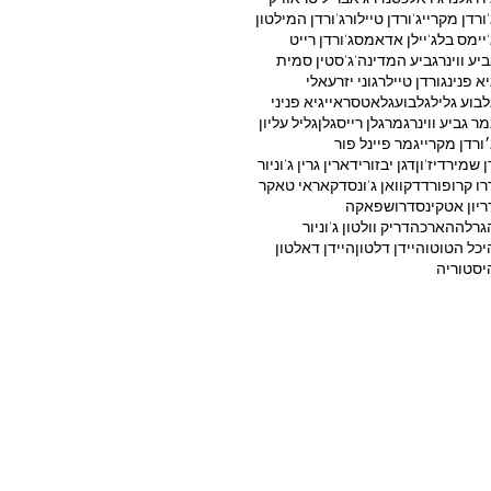
'ורדן מקריי
ג'ורדן טיילור
ג'ורדן המילטון
'יימס בל
ג'יילן אדאמס
ג'ורדן רייט
ביע ווינר
גביע המדינה
ג'סטין סמית'
יא פנינ
גורדן טיילר
גוני יזרעאלי
לבוע גליל
גלבוע
גלאטסראיי
גיא פניני
מר גביע ווינר
גמר
גלן רייס
גלן
גליל עליון
׳ורדן מקריי
גמר פיינל פור
ן שמיר
דיז'ון
דגן יבזורי
דארין גרין ג'וניור
רו קרופורד
דקוואן ג'ונס
דקאראי טאקר
ריון אטקינס
דרושפאקה
גרלה
הארכה
דריק וולטון ג'וניור
יכל הטוטו
היידן דלטון
היידן דאלטון
יסטוריה