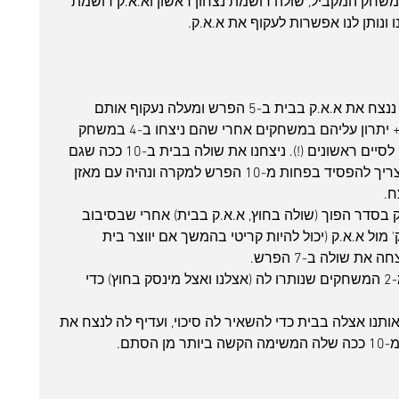
משחק המקביל, שולה רושמת נצחון ראשון וא.א.ק רושמת 
ונותן לנו אפשרות לעקוף את א.א.ק.
לנו נשאר א.א.ק בבית ושולה בחוץ. אם ננצח את א.א.ק בבית ב-5 הפרש ומעלה נעקוף אותם 
במאבק הישיר מולם (נהיה במאזן זהה + יתרון עליהם במשחקים אחרי שהם ניצחו ב-4 במשחק 
הראשון) ככה שיהיה לנו אפשרות אפילו לסיים ראשונים (!). ניצחנו את שולה בבית ב-10 ככה שגם 
אם לא ננצח בצרפת במחזור האחרון, צריך להפסיד בפחות מ-10 הפרש למקרה ונהיה עם מאזן 
ח.
בסדר הפוך (שולה בחוץ, א.א.ק בבית) אחרי שבסיבוב 
ון הובסה בהפרש גבוה של 26 נק' מול א.א.ק (יכול להיות קריטי בהמשך אם יווצר בית 
ת שולה ב-7 הפרש. 
א.א.ק צריכה עקרונית עוד נצחון אחד מ-2 המשחקים שנותרו לה (אצלנו ואצל מינסק בחוץ) כדי 
תנו אצלה בבית כדי להשאיר לה סיכוי, ועדיף לה לנצח את 