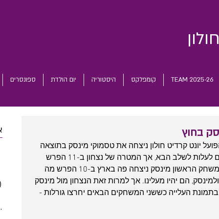
ולון
TEAM 2025-26
קומפלקס
היסטוריה
יום הולדת
ספונסרים
א
ועל יונט קרדיט חולון ניצחה את טסמוקי מינסק בתוצאה 
 posts
75:71 בחוץ ושמרה על סיכויים אמיתיים לעלות לשלב הבא, אך המטרה של נצחון ב-11 הפרש 
 posts
ומעלה לא הושגה. למה זה משנה? כי במשחק הראשון מינסק ניצחה פה בארץ ב-10 הפרש מה 
 posts
מינסק, הם יהיו מעלינו. אך למרות זאת הנצחון מול מינסק 
)
2 posts
ק בתמונת העלייה כששני המשחקים הבאים יחרצו גורלות - 
(5)
5 posts
(5)
5 posts