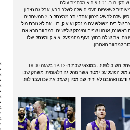
וא מלחמת עולם. 
דחיפה משמעותית לשאיפות העלייה שלנו לשלב הבא, אבל גם נצחון 
בנקודה בלבד יכול להתברר כקריטי בניסיון שלנו להשיג נצחון אחד יותר ממינסק ב-2 המשחקים 
ב של בית משולש עם מינסק וא.א.ק, בו - אם לא נובס מול 
ראשונה, אנחנו שניים ומינסק שלישיים. במחזור הבא אם 
נצחו את שולה בחוץ, נעוף מהמפעל וא.א.ק ומינסק יעלו 
ר למחזור האחרון.
א
אבל עוד לפני ליגת האלופות יש עוד משחק חשוב לפנינו: במוצאי שבת ה-19.12 בשעה 18:00 
א
 מול הפועל עכו/מטה אשר מהליגה הלאומית, משחק שבו 
א
יודענו ואהובנו לא יהיה שם מכיוון שעזב את עכו ועבר לפני 
א
א
א
א
א
ב
ב
ב
ב
ג