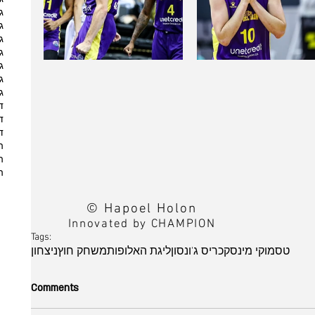
ג
ג
ג
ג
ג
ג
ג
ד
ד
ד
ה
ה
ה
© Hapoel Holon
Innovated by CHAMPION
Tags:
טסמוקי מינסק
כריס ג'ונסון
ליגת האלופות
משחק חוץ
ניצחון
Comments