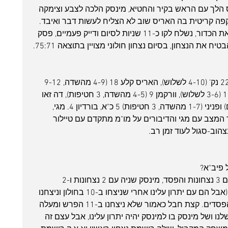
הלך עם הראש בקיר והחטיא, מינסק הלכה לצבע וצימקה 
תקפה קריטית בה האריס שוב לא הצליח לעשות דבר ואיבד. 
פניני הציל את המולדת כשחטף חזרה את הכדור, נשלח לקו כ-11 שניות לסיום ודייק פעמיים, פסק 
ח את הנצחון, בסיום נצחון חולוני מצויין בתוצאה 75:71.
ג'ונסון סיים כאמור כקלעי המצטיין עם 22 נק' (4-10 לשלוש), האריס קלע 18 (4-9 מהשדה, 9-12 
מהקו, 5 אסיסטים, 4 איבודים), מיילס 12 (3-6 לשלוש), וורקמן 9 (4-5 מהשדה, 3 חטיפות), דה זאו 
(2-7 מהשדה, 9 ריבאונדים, 4 אסיסטים) ופניני (1-7 מהשדה, 3 חטיפות) 5 כ"א, בורדיון 4. מגי, 
ור המצב עם מגי והדיבורים על מו"מ מתקדם עם טיילור 
הוב-סגול לעוד זמן רב.
פיב"א? 
בואו נעשה קצת סדר: א.א.ק ראשונה עם 3 נצחונות והפסד, מינסק שניה עם 2 נצחונות ו-2 
הפסדים, אנחנו שלישיים עם מאזן זהה (אבל הם עם יתרון עלינו אחרי שניצחו ב-10 בחולון וניצחנו 
ב-4 שם) ושולה אחרונה עם נצחון ו-3 הפסדים. קצת חבל כאמור שלא ניצחנו ב-11 הפרש ומעלה 
שלנו ושל מינסק בו למינסק יהיה יתרון עלינו, אבל עצם זה 