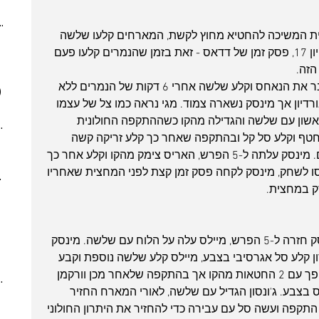
(4)
4 posts
ber 2023
(2)
2 posts
ת המשיכה להחטיא מחוץ לקשת, המארחים קלעו שלשה 
 post
בצד השני ואחר כך סל נוסף וקבעו שיוויון 17, פסק זמן של דדאס - זאת בזמן שהנמרים קלעו פעם 
 posts
 posts
בחזרה מפסק הזמן ג'ונסון סוף סוף שבר את הנאחס וקלע שלשה אחרי 6 דקות של הנמרים ללא 
)
7 posts
רדיון אך מינסק נשארה צמוד. מגי נראה כמו צל של עצמו 
(5)
5 posts
ראשון עם שלשה והגדילה מהקו כשההתקפה החולונית 
7)
7 posts
 חטף וקלע סל קל ובהתקפה שאחר כך קלע זריקה קשה 
(7)
7 posts
בסוף שעון והשאיר את הנמרים קרובים. מינסק עלתה ל-5 הפרש, האריס צימק מהקו וקלע אחר כך 
(3)
3 posts
סו לשחק, מינסק לקחה פסק זמן קצת לפני המחצית שאחריו 
022
(7)
7 posts
 posts
 posts
 posts
הרבע השלישי נפתח בקצב גבוה. מינסק חזרה ל-5 הפרש, מיילס עלה על הלוח עם שלשה. מינסק 
10 posts
ן קלע סל אגרסיבי בצבע, מיילס קלע שלשה נוספת וקבע 
(4)
4 posts
שיוויון 39. האריס פספס הזדמנות למהפך עם 2 החטאות מהקו אך בהתקפה שלאחר מכן וורקמן 
(6)
6 posts
בע. ג'ונסון הגדיל עם שלשה, לאורי המארח החזיר 
(8)
8 posts
התקפה ועשה סל עם עבירה כדי להחזיר את היתרון החולוני 
(5)
5 posts