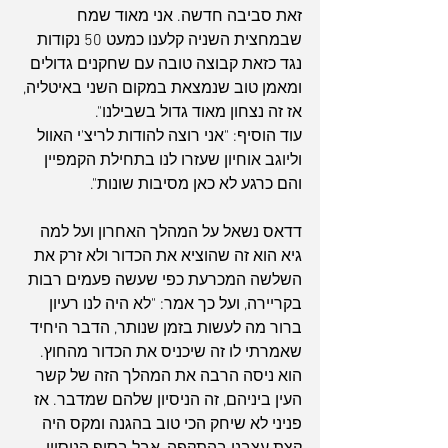
זאת סביבה חדשה. אני מאוד שמח 
שבמחצית השניה קלענו כמעט 50 נקודות 
נגד כזאת קבוצה טובה עם שחקנים גדולים 
ומאמן טוב שנמצאת במקום השני באיטליה, 
אז זה נצחון מאוד גדול בשבילנו".
עוד הוסיף: "אני רוצה להודות לריצ'י האוול 
וליוגב אוחיון שעזרו לנו בתחילת הקמפיין 
והם כרגע לא כאן מסיבות שונות".
דדאס נשאל על המהלך האחרון ועל למה 
גיא הוא זה שהוציא את הכדור ולא זרק את 
השלשה המכרעת כפי שעשה פעמים רבות 
בקריירה, ועל כך אמר: "לא היה לנו רעיון 
ברור מה לעשות בזמן שנותר, הדבר היחיד 
שאמרתי לו זה שיכניס את הכדור מהחוץ. 
הוא ניסה הרבה את המהלך הזה של קשר 
העין ביניהם, זה הניסיון שלהם שמדבר. אז 
פניני לא שיחק הכי טוב בהגנה ומקס היה 