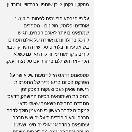
מהקו), וורקמן 2. כן שותפו: ברנדוויין ובורדיון.
על פי הגרסא הרשמית לפחות, כ-1700 
אוהדים (פלוס?) חולונים - מספרים 
שמתאימים יותר לאולם הפחים, הגיעו 
להיכל בחולון ונתנו אווירה של אולם הפחים 
בשיאו. עידוד בלתי פוסק, שירה ושריקות בוז 
ליריבה, קריאות עידוד לדה זאו גם כשלא 
הלך - וזה השתלם בחזרה עם סל נצחון ענק.
ארכיון
סטפאנוס דדאס הזיל דמעות של אושר על 
הפרקט בסיום ברגע נדיר של התפרצות 
רגשות שאינן כעס וצעקות בפסק זמן. 
במסיבת העיתונאים בסיום המשחק, דדאס 
התבדח בתחילה כשאמר שאולי כדאי 
למקסים לדבר ראשון כי המאמן הולך לדבר 
הרבה, והעיר בבדיחות על זה שיש הרבה 
עיתונאים בחדר אז "אולי זה סימן שעשינו 