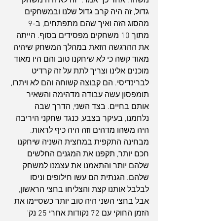
משהו". אחר כך אמר: "זה לא היה משחק 
גדול, זה היה קרב גדול שלנו ובמשחקים 
מהסוג הזה ואיך שהם מתפתחים, ב-9 
מתוך 10 משחקים מפסידים בסוף. הייתה 
את ההרגשה הזאת במהלך המשחק שיהיה 
מאוד קשה כי לא שיחקנו טוב והם היו מאוד 
מוכנים אלינו וצריך לתת על זה קרדיט 
לברינדיסי. הם קבוצה קשוחה והם לא ויתרו, 
תומפסון עשה עבודה מדהימה והשאיר 
אותם בחיים. בצד השני, הדרך שבה 
נלחמנו, בעיקר בצבע, כנגד שחקני היריבה 
היה משהו מדהים וזה היה כיף לראות. 
מבחינה התקפית במחצית השניה שיחקנו 
חכם יותר, תקפנו את המגנים החלשים 
שלהם יותר והתאמנו את עצמנו למשחק 
שלהם. הגנתית הם עשו חילופים וניסו 
לבלבל אותנו קצת והצליחו בחצי הראשון, 
אבל בחצי השני היה טוב יותר כשסיימו את 
הזמן החוקי עם 72 נקודות אחרי 25 נק' 