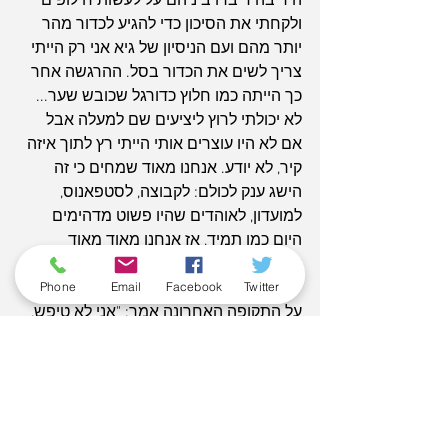
היריבה דיברו ביניהם על לעשות חילופים 
ולקחתי את הסיכון כדי להגיע לכדור מהר 
יותר מהם ועם הניסיון של גיא אני רק הייתי 
צריך לשים את הכדור בסל. ההרגשה אחר 
כך הייתה כמו חלוץ כדורגל שכובש שער... 
לא יכולתי לרוץ ליציעים שם למעלה אבל 
אם לא היו עוצרים אותי הייתי רץ לתוך איזה 
קיר, לא יודע. אנחנו מאוד שמחים כי זה 
הישג ענק לכולם: לקבוצה, לסטפאנוס, 
למועדון, לאוהדים שהיו פשוט מדהימים 
היום כמו תמיד, אז אנחנו מאוד מאוד 
שמחים".
Phone
Email
Facebook
Twitter
על התקופה האחרונה אמר: "אני לא טיפש, 
אני יודע שעוברת עלי תקופה קשה, אני לא 
מתחבא מזה ואני כנה לגבי זה, אבל כל עוד 
אנחנו ממשיכים לנצח - למי אכפת? מי אני 
לעומת הקבוצה? הקבוצה זה מה שהכי 
חשוב ואם אני יכול לעזור להביא את הנצחון 