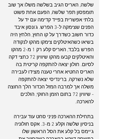
שלשה, האריס הגיב בשלשה משלו אך שוב 
תומפסון תפר שלשה, הפעם אחת פשוט 
בלתי אפשרית בפייד קדימה עם יד על 
הפנים שצימקה ל-3 הפרש. ג'ונסון איבד 
כדור חשוב כשדרך על קו החוץ, הלחץ היה 
בשיאו כשהאיטלקים צימקו מהקו לנקודה 
הפרש בלבד, האריס קלע רק 1 מ-2 מהקו 
והאיטלקים קבעו מהקו שיוויון 72 כחצי דקה 
לסיום. חולון יצאה להתקפה קריטית בה 
האריס החטיא אחרי טענה מצידו לעבירה 
שלא נשרקה, ברינדיסי יצאה להתקפה 
משלה אך למרבה המזל הכדור הלך החוצה 
- שיוויון 72 בתום הזמן החוקי, הולכים 
להארכה.
בתחילת ההארכה פניני סחט עוד עבירה 
בניסיון שלשה וקלע 2 מ-3. אקס חולוניה 
ג'יימס בל קלע את הסל הראשון שלו 