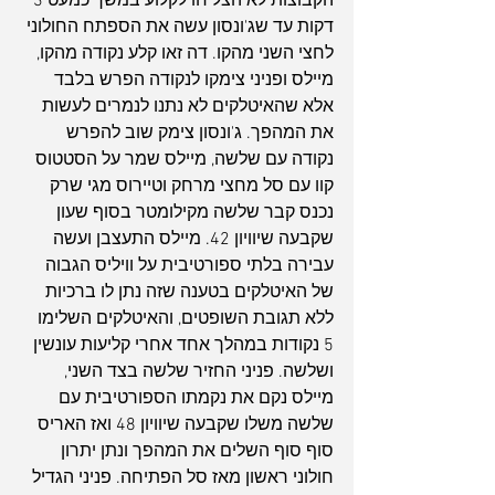
הקבוצות לא הצליחו לקלוע במשך כמעט 3 
דקות עד שג'ונסון עשה את הספתח החולוני 
לחצי השני מהקו. דה זאו קלע נקודה מהקו, 
מיילס ופניני צימקו לנקודה הפרש בלבד 
אלא שהאיטלקים לא נתנו לנמרים לעשות 
את המהפך. ג'ונסון צימק שוב להפרש 
נקודה עם שלשה, מיילס שמר על הסטטוס 
קוו עם סל מחצי מרחק וטיירוס מגי שרק 
נכנס קבר שלשה מקילומטר בסוף שעון 
שקבעה שיוויון 42. מיילס התעצבן ועשה 
עבירה בלתי ספורטיבית על וויליס הגבוה 
של האיטלקים בטענה שזה נתן לו ברכיות 
ללא תגובת השופטים, והאיטלקים השלימו 
5 נקודות במהלך אחד אחרי קליעות עונשין 
ושלשה. פניני החזיר שלשה בצד השני, 
מיילס נקם את נקמתו הספורטיבית עם 
שלשה משלו שקבעה שיוויון 48 ואז האריס 
סוף סוף השלים את המהפך ונתן יתרון 
חולוני ראשון מאז סל הפתיחה. פניני הגדיל 