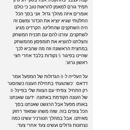
קצת עצבני בהתקפה, אבל בסוף הניסיון 
תמיד גורם למאמן להראות טוב כי כולם 
אומרים איזה מהלך גדול. אני בסך הכל 
החלטתי שגיא יוציא את הכדור ומשם זה 
היה השחקנים שהחליטו. הקרדיט מגיע 
לשחקנים, עזרנו להם עם תכנית המשחק 
והצלחנו להוציא את תומפסון מהמשחק 
במחצית הראשונה וזה מה שהביא לכך 
שהיינו בפיגור 5 נקודות בלבד אחרי חצי 
ראשון גרוע".
על העלייה ל-8 הגדולות של המפעל אמר 
דדאס: "כשהגעתי בתחילת העונה כשהסגר 
רק התחיל, צפיתי עם הצוות שלי בפיינל-8 
של העונה הקודמת באתונה. ידענו שאנחנו 
באותו מפעל אבל הרגשנו שאנחנו בסך 
הכל צופים בזה, שזה משהו שמאוד רחוק 
מאיתנו. אבל במהלך הטורניר עשינו כמה 
נצחונות גדולים ועשינו צעד אחרי צעד: 