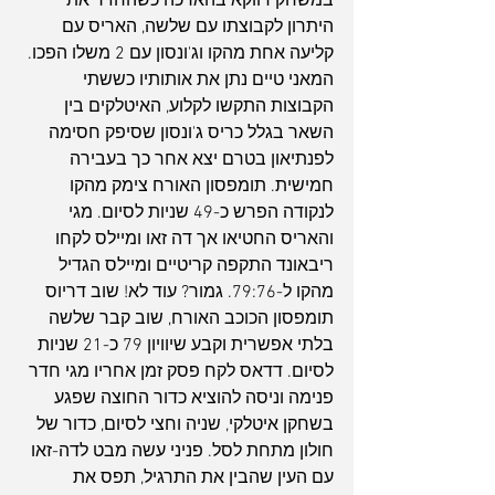
במשחק דווקא בהארכה כשהחזיר את 
היתרון לקבוצתו עם שלשה, האריס עם 
קליעה אחת מהקו וג'ונסון עם 2 משלו הפכו. 
המאני טיים נתן את אותותיו כששתי 
הקבוצות התקשו לקלוע, האיטלקים בין 
השאר בגלל כריס ג'ונסון שסיפק חסימה 
לפנתיאון בטרם יצא אחר כך בעבירה 
חמישית. תומפסון האורח צימק מהקו 
לנקודה הפרש כ-49 שניות לסיום. מגי 
והאריס החטיאו אך דה זאו ומיילס לקחו 
ריבאונד התקפה קריטיים ומיילס הגדיל 
מהקו ל-79:76. גמור? עוד לא! שוב דריוס 
תומפסון הכוכב האורח, שוב קבר שלשה 
בלתי אפשרית וקבע שיוויון 79 כ-21 שניות 
לסיום. דדאס לקח פסק זמן אחריו מגי חדר 
פנימה וניסה להוציא כדור החוצה שפגע 
בשחקן איטלקי, שניה וחצי לסיום, כדור של 
חולון מתחת לסל. פניני עשה מבט לדה-זאו 
עם העין שהבין את התרגיל, תפס את 