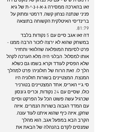
דרמטית שיש - עם סל נצחון של מקסים דה 
זאו בהארכה ממסירה ג-א-ו-נ-י-ת של גיא 
פניני שנתנה נצחון קשה, דרמטי ומתוק על 
ברינדיסי האיטלקית הקשוחה בתוצאה 
81:79.
דה זאו אגב סיים עם 5 נקודות בלבד 
במשחק שהוא לא ירצה לזכור הרבה ממנו - 
פרט לסיומת המופלאה שהלוואי ותחזיר 
אותו למסלול. הבלגי היה מלא הערכה לקהל 
שלא הפסיק לעודד וקרא בשמו גם כשלא 
הלך לו. זאת הרוח של חולוניה! פרט למהלך 
המנצח, המצטיינים בשורות חולוניה היו 
סי.ג'יי האריס, אחד המצטיינים בטורניר 
כולו, שסיים עם 24 נקודות, וכריס ג'ונסון 
שכרגיל עשה פשוט הכל על הפרקט וסיים 
עם המדד הגבוה בשורות הנמרים. איזה 
שחקן, איזה כיף שהוא איתנו לעוד עונה.
הקרב הבא במפעל אגב, הוא מהלך 
שמנסים לקדם בהנהלה של הבאת את 