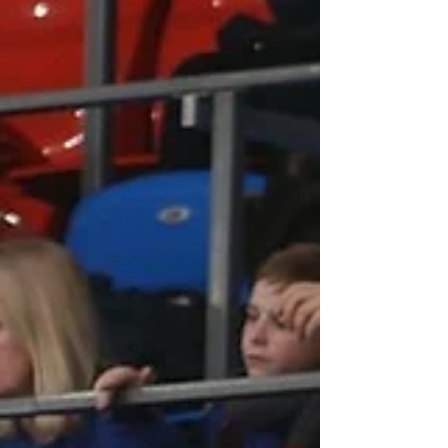
פצועים ומנצחים: בחוץ את גלבוע
גליל 101:92
קח קבוצה צנועה עם תקציב לא גבוה, קחו לה 2
מ-4 הזרים שלה - שחקן ההתקפה הכי טוב
שלה (גלן רייס ג'וניור - פציעה קלה ברגל) ושחקן
ההגנה הכי טוב...