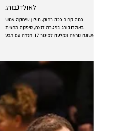
סיום אירופי: מפסידים 87:86
לאולדנבורג
כמה קרוב ככה רחוק. חולון שיחקה אמש
באולדנבורג במטרה לנצח, סיפקה מחצית
ראשונה נוראה ונקלעה לפיגור 17, חזרה עם רבע
שלישי מהסרטים, הצליחה אף...