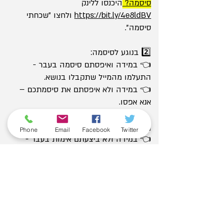
סיסמה?
היכנסו ללינק
https://bit.ly/4e8ldBV
ולחצו "שכחתי
סיסמה".
2️⃣ בנוגע לסיסמה:
👈 במידה ואיפסתם סיסמה בעבר -
התעלמו מהמייל שתקבלו בנושא.
👈 במידה ולא איפסתם את סיסמתכם –
אנא אפסו.
3️⃣ בנוגע לאימות מייל:
Phone
Email
Facebook
Twitter
👈 במידה ולא ביצעתם אימות בעבר -
תקבלו מייל לאימות.
👈 במידה וכן ביצעתם אימות בעבר - לא
תקבלו מייל כי אתם מסודרים.
בסיום התהליך אנא רשמו לעצמכם את
הפרטים שלא תשכחו להמשך העונה.