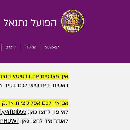
הפועל נתנאל
ח
2026-27
המועדון
לזכרם
איך מצרפים את כרטיס/י המינו
ראשית ודאו שיש לכם בנייד את אפליקציית 
אם אין לכם אפליקציית ארנק ד
לאייפון לחצו כאן:
.ly/4fDIb55
לאנדרואיד לחצו כאן:
/3ynH0Wr