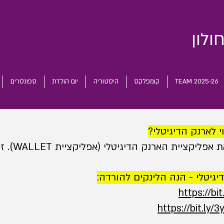
ולון
TEAM 2025-26
קומפלקס
היסטוריה
יום הולדת
ספונסרים
י לארנק הדיגיטלי?
הארנק הדיגיטלי (אפליקציית WALLET). זוהי אפליקציית חינם.
יגיטלי - הנה הלינקים להורדה:
https://bit
https://bit.ly