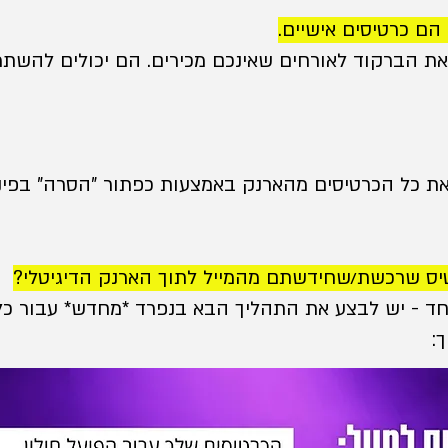
הם כרטיסים אישיים.
 את הברקוד לאורחים שאינכם מכירים. הם יכולים להשת
את כל הכרטיסים מהארנק באמצעות כפתור "הסרה" בפינ
טיס שרכשת/שחידשתם מהמייל לתוך הארנק הדיגיטלי?
חד - יש לבצע את התהליך הבא בנפרד *מחדש* עבור כל מי
: