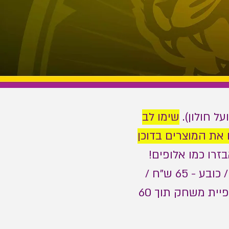
על חולון).
שימו לב
 את המוצרים בדוכן
זרו כמו אלופים!
מחירון מוצרים: קפוצ'ון REEBOK קצר - 125 ש"ח (אספקה תוך 30 יום) / כובע - 65 ש"ח /
תליון - 299 ש"ח / גופיית משחק סגולה או לבנה - 200 ש"ח (אספקת גופיית משחק תוך 60