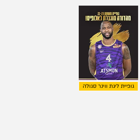
גופיית ליגת ווינר סגולה