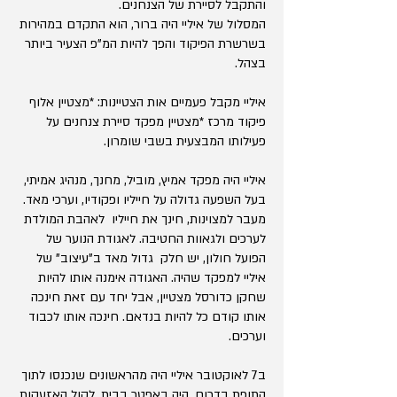
והתקבל לסיירת של הצנחנים.
המסלול של איליי היה ברור, הוא התקדם במהירות
בשרשרת הפיקוד והפך להיות המ"פ הצעיר ביותר
בצהל.
איליי מקבל פעמיים אות הצטיינות: *מצטיין אלוף
פיקוד מרכז *מצטיין מפקד סיירת צנחנים על
פעילותו המבצעית בשבי שומרון.
איליי היה מפקד אמיץ, מוביל, מחנך, מנהיג אמיתי,
בעל השפעה גדולה על חייליו ופקודיו, וערכי מאד.
מעבר למצוינות, חינך את חייליו לאהבת המולדת
לערכים ולגאוות החטיבה. לאגודת הנוער של
הפועל חולון, יש חלק גדול מאד ב"עיצוב" של
איליי למפקד שהיה. האגודה אימנה אותו להיות
שחקן כדורסל מצטיין, אבל יחד עם זאת חינכה
אותו קודם כל להיות בנדאם. חינכה אותו לכבוד
וערכים.
ב7 לאוקטובר איליי היה מהראשונים שנכנסו לתוך
התופת בדרום. היה באפטר בבית, לקול האזעקות