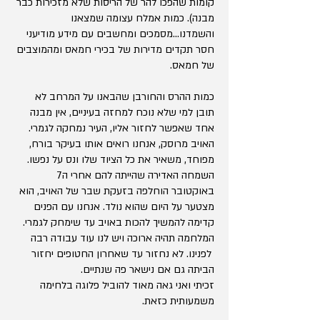
קומות שהפכו להר של הריסות שלא מזכירות כבר
מבנה). כמות אמלח עצומה שמצאנו
והשמדנו...מסמכים ומחשבים עם מידע מודיעני
חסר תקדים מדירות של בכירי חמאס ומהמוצבים
של חמאס.
כמות ההרס והחורבן שהבאנו על המרחב לא
תובן למי שלא נוכח למחזה בעיניים, אין מבנה
אחד שאפשר לחזור אליו, העיר נמחקה לגמרי.
האויב מרוסק, אנחנו רואים אותו בעיקר בורח,
מפוחד, משאיר את כל הציוד שלו ונס על נפשו.
השמחה האדירה שהייתה להם אחרי ה7
באוקטובר הוחלפה בזעקת שבר של האויב, הוא
מצטער על היום שהוא נולד. אנחנו עם הפנים
קדימה להמשיך להכות באויב עד שימחק לגמרי.
המלחמה תהיה ארוכה ויש לנו עוד עבודה רבה
לפנינו. לא נחזור עד שאחרון החטופים יחזור
הביתה גם אם נישאר פה שנתיים.
זכיתי ואני גאה מאוד להוביל פלוגה בלחימה
משמעותית כזאת.