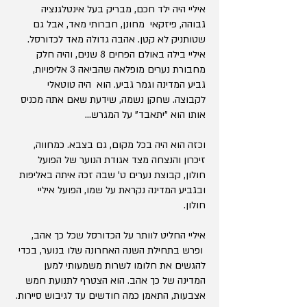
איליי היה ילד חכם, מבריק בעל אינטלגנציה
גבוהה, פיזקאי מחונן, חברותי מאד, אבל גם
שטותניק לא קטן. אהבה גדולה מאד לכדורסל.
איליי בילה באולם הפחים 8 שנים, והיה חלק
מחבורת נערים מופלאה שהביאה 3 אליפויות,
גביע המדינה וגמר גביע. הוא היה טוטאלי
לקבוצה. שחקן נשמה, שידעת שאם אתה מכניס
אותו הוא "יתאבד" על המגרש...
וכזה הוא היה בכל מקום, גם בצבא. כמחווה,
זיכרון והנצחה מצד אגודת הנוער של הפועל
חולון, קבוצת נערים ט' שבה זכה איתה באליפות
ובגביע המדינה נקראת על שמו, הפועל איליי
חולון.
איליי החליט לוותר על הכדורסל שכל כך אהב,
ופרש בתחילת השנה האחרונה שלו בנוער, בכדי
להגשים את חלומו לשרות משמעותי למען
המדינה של כך אהב. הוא הצטרף לתנועת חמש
אצבעות, התאמן כמה חודשים עד לגיבוש סיירות.