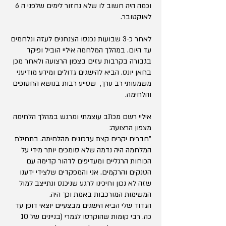
וכמה היה חשוב לו שלא נחזור לימים שלפני ה 6
לאוקטובר.
לאחר כ-3 שבועות נכנסו הצנחנים לעזה ונלחמים
עד היום. במהלך המלחמה איליי הוביל ופיקד
בגבורה בקרבות עזים בצפון הרצועה ולאחר מכן
בחאן יונס. הביא להישגים גדולים ומידע מודיעני
משמעותי רב ערך, שסייע רבות בנושא החטופים
והלחימה.
איליי רשם מכתב עוצמתי ומרגש במהלך הלחימה
מצפון הרצועה:
"חברים יקרים קצת עדכונים מהלחימה. בתחילת
המלחמה היה נדמה שלא סומכים יותר מידי על
הכוחות הרגליים ומעדיפים לדהור קדימה עם
הטנקים והרקמים. אני והמפקדים שלצידי ידענו
שזה לא נכון וחיכינו לרגע שניכנס ונתייצב למול
המשימות המורכבות באמת וכך היה.
הגדוד שלי הביא הישגים מבצעיים יוצאי דופן עד
כה. רבי קומות שהוקרסו לגמרי (בניינים של 10