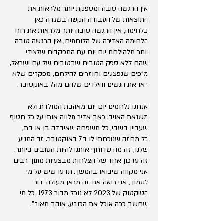
אין הרגשה טובה ומספקת יותר מלראות את
התוצאות של העבודה הקשה בשגרה כאן
בלחימה, אין הרגשה טובה יותר מלראות את רוח
הלחימה האדירה של הלוחמים, אין הרגשה טובה
יותר מלהילחם יום יום עם המפקדים שלצידי
שהם ללא ספק הטובים שבטובים של עם ישראל,
מ"פים שנפצעים וחוזרים להילחם, מפקדים שלא
ראו את הנשים והילדים שלהם מה7 באוקטובר.
אנחנו נלחמים יום יום מאהבת המולדת ולא
משנאת האויב.
כאב אדיר מלווה אותי על כל חטוף
שעדיין בשבי, כל משפחה שאיבדה בן או בת,
כל מחזה שנוכחתי לו ב7 באוקטובר. זה המניע
שלנו, זה מה שדוחף אותנו להיות הטובים ביותר.
זה עדכון אחד של הצלחות מבצעיות מתוך רבים
אני מקווה שיבואו בהמשך. תדעו שיש על מי
לסמוך, אני רואה את זה מכאן מעולה. דור
הטיקטוק של 2023 לא נופל מדור 1973, כל מי
שחשב ככה אוכל את הכובע. אוהב מאוד".