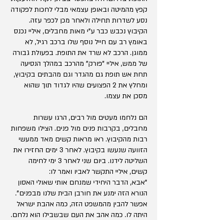
קפץ מהמיטה ובאופן עצמאי מבלי לחכות לפקודה
נסע לשדרות תחילה ולאחר מכן לכפר עזה.
הקיבוץ נכבש כבר ע"י מאות מחבלים, איליי נכנס
באומץ רב עם חייל נוסף שלו ברכב רגיל, לא
ממוגן. הרכב לא שרד את התופת. בפעולת גבורה
של ממש, איליי "פורק" מהרכב במהלך הנסיעה
תחת אש תופת גם מהגדר וגם מהבתים בקיבוץ,
ומחלץ את 2 הפצועים שהיו לגדוד תוך שהוא
מסכן את עצמו.
הם נלחמו מעטים מול רבים, הרגו עשרות
מחבלים, בקרבות פנים מול פנים. הצילו משפחות
רבות מהקיבוץ. ראו מראות קשים מאד ממעשי
הזוועה שנעשו בקיבוץ. לאחר 3 ימים החזירו את
השליטה לידנו. ביום שני לאחר 3 ימי לחימה
קשים, איליי התקשר לאביו ואמר לו:
"אבא, הדבר היחידי שמנחם אותי שאולי האסון
הנורא הזה ימנע את חורבן הבית שלנו מבפנים".
אפשר להבין מהמשפט הזה, כמה אהבת ישראל
היתה לו. כמה אהב את העם שבשבילו הוא נלחם.