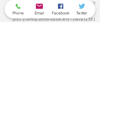
טיסות ישירות עם אל על
16.1 ת״א - ברצלונה 15:45-19:35
Phone
Email
Facebook
Twitter
22.1 ברצלונה - ת״א 20:55-02:05 (נחיתה ב 23.1)
מלון 4 כוכבים מרכזי ע״ב ארוחת בוקר
כרטיס למשחק ⚽ ברצלונה נגד גרנדה בקמפ נואו
כרטיס למשחק 🏀 מנרסה מול הפועל יונט חולון - כולל
העברות למשחק.
מחיר מיוחד 679€ לאדם בחדר זוגי
*לא כולל כבודה - עלות כבודה בתוספת 80$
*לא כולל העברות משדה תעופה
*ניתן לשדרג כרטיס למשחק בברצלונה
*ניתן להמריא לברצלונה ביום שישי 17.1 שעות 06:30-
10:20 באותה עלות
כל המבצעים בכפוף לתקנון. ט.ל.ח
© Hapoel Holon
Innovated by CHAMPION