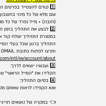
1️⃣ קודם להצטייד בפרטים הבאים לפני שמתחילים.
שם מלא של כל מינוי בחשבון (
(חובה) + מייל נפרד של כל מנ
2️⃣ לבצע את התהליך בזמן הנכון.
במסגרת התהליך ישלח קוד אב
התהליך ברגע שכל בעלי המייל
ותרצו לפתוח כתובת GMAIL חדשה ניתן פשוט וקל כאן:
com/intl/iw/account/about/
3️⃣ ועכשיו יוצאים לדרך:
הקלידו את *המייל הראשי* ש
4️⃣ בסיום התהליך:
אנא הקפידו לראות שאתם מסיי
👈 במקרה של נושאים חריגים