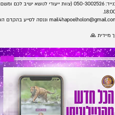
שלחו וואצאפ למשרדי "לאן" בנייד: 050-3002526 (צוות ייעודי לנוש
מיידית 🙏